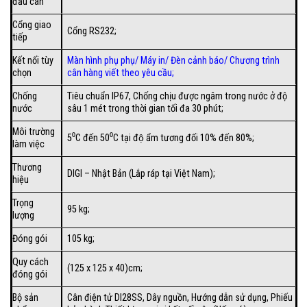
đầu cân
Cổng giao
Cổng RS232;
tiếp
Kết nối tùy
Màn hình phụ phụ/
Máy in
/
Đèn cảnh báo
/
Chương trình
chọn
cân hàng viết theo yêu cầu
;
Chống
Tiêu chuẩn IP67, Chống chịu được ngâm trong nước ở độ
nước
sâu 1 mét trong thời gian tối đa 30 phút;
Môi trường
5⁰C đến 50⁰C tại độ ẩm tương đối 10% đến 80%;
làm việc
Thương
DIGI – Nhật Bản (Lắp ráp tại Việt Nam);
hiệu
Trọng
95 kg;
lượng
Đóng gói
105 kg;
Quy cách
(125 x 125 x 40)cm;
đóng gói
Bộ sản
Cân điện tử DI28SS, Dây nguồn, Hướng dẫn sử dụng, Phiếu