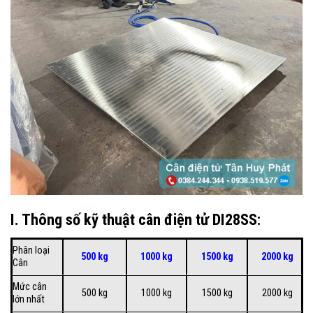
I. Thông số kỹ thuật cân điện tử DI28SS:
Phân loại
500 kg
1000 kg
1500 kg
2000 kg
Cân
Mức cân
500 kg
1000 kg
1500 kg
2000 kg
lớn nhất