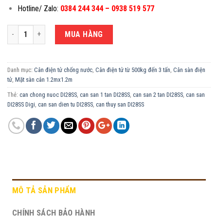
Hotline/ Zalo:
0384 244 344 – 0938 519 577
CÂN ĐIỆN TỬ CHỐNG NƯỚC 1.5 TẤN DI28SS-1.2X1.2M số lượng
MUA HÀNG
Danh mục:
Cân điện tử chống nước
,
Cân điện tử từ 500kg đến 3 tấn
,
Cân sàn điện
tử
,
Mặt sàn cân 1.2mx1.2m
Thẻ:
can chong nuoc DI28SS
,
can san 1 tan DI28SS
,
can san 2 tan DI28SS
,
can san
DI28SS Digi
,
can san dien tu DI28SS
,
can thuy san DI28SS
MÔ TẢ SẢN PHẨM
CHÍNH SÁCH BẢO HÀNH