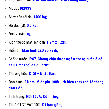
Loại sản phẩm:
Cân sàn điện tử/ Cân chống nước;
Model:
DI28SS;
Mức cân tối đa:
1500 kg;
Độ đọc (d):
0.5 kg;
Đơn vị cân:
kg;
Kích thước mặt sàn cân:
1.2m x 1.2m;
Hiển thị:
Màn hình LED số xanh;
Chống nước:
IP67, Chống chịu được ngâm trong nước ở độ
sâu 1 mét tối đa 30 phút;
Thương hiệu:
DIGI – Nhật Bản;
Bảo hành:
2 Năm, Miễn phí 100% linh kiện thay thế 12 tháng
đầu tiên
;
Tình trạng:
Mới 100%, Còn hàng
;
Thuế GTGT VAT 10%:
Đã bao gồm
;