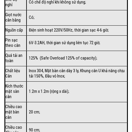
Có chế độ nghỉ khi không sử dụng;
nghỉ
Giọt nước
Có;
cân bằng
Nguồn cấp
Điện sinh hoạt 220V/50Hz, thời gian sạc 4-6 giờ;
Pin sạc
6V-3.2AH, thời gian sử dụng liên tục 72 giờ;
theo cân
Quá tải an
125% (Safe Overload 125% of capacity);
toàn
Chất liệu
Inox 304, Mặt bàn cân dày 3 ly, Khung cân U khả năng chịu
Cân
tải 150%, Đầu vỏ Inox;
Kích thước
mặt sàn
1.2m x 1.2m (rộng x dài);
cân
Chiều cao
mặt bàn
20 cm;
cân
Chiều cao
90 cm;