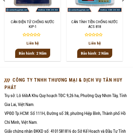
CÂN ĐIỆN TỬ CHỐNG NƯỚC
CÂN TÍNH TIỀN CHỐNG NƯỚC
KIP-1
ACS 818
Được
Được
Liên hệ
Liên hệ
xếp
xếp
hạng
hạng
Bảo hành: 2 Năm
Bảo hành: 2 Năm
0
0
5
5
sao
sao
CÔNG TY TNHH THƯƠNG MẠI & DỊCH VỤ TÂN HUY
PHÁT
Trụ sở: Lô 66bA Khu Quy hoạch TĐC 9,26 ha, Phường Quy Nhơn Tây, Tỉnh
Gia Lai, Việt Nam.
VPĐD Tp.HCM: Số 111H, Đường số 38, phường Hiệp Bình, Thành phố Hồ
Chí Minh, Việt Nam.
Giấy chứng nhận ĐKKD số: 4101581816 do Sở Kế Hoạch và Đầu Tư Tỉnh