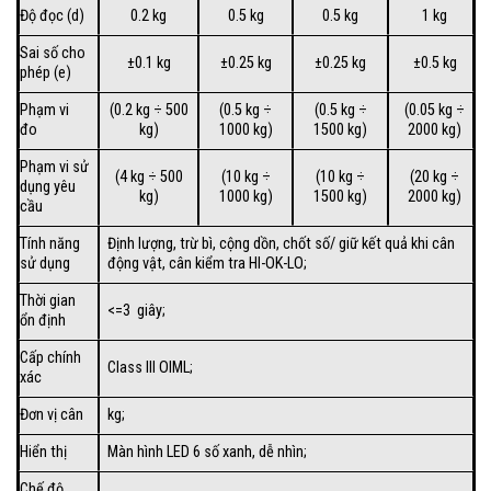
Độ đọc (d)
0.2 kg
0.5 kg
0.5 kg
1 kg
Sai số cho
±0.1 kg
±0.25 kg
±0.25 kg
±0.5 kg
phép (e)
Phạm vi
(0.2 kg ÷ 500
(0.5 kg ÷
(0.5 kg ÷
(0.05 kg ÷
đo
kg)
1000 kg)
1500 kg)
2000 kg)
Phạm vi sử
(4 kg ÷ 500
(10 kg ÷
(10 kg ÷
(20 kg ÷
dụng yêu
kg)
1000 kg)
1500 kg)
2000 kg)
cầu
Tính năng
Định lượng, trừ bì, cộng dồn, chốt số/ giữ kết quả khi cân
sử dụng
động vật, cân kiểm tra HI-OK-LO;
Thời gian
<=3 giây;
ổn định
Cấp chính
Class III OIML;
xác
Đơn vị cân
kg;
Hiển thị
Màn hình LED 6 số xanh, dễ nhìn;
Chế độ