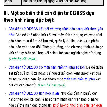
phẩm
bảo hành,Thiết bị ngoại vi kết nối cân (Nếu có).
III. Một số biến thể cân điện tử DI28SS dựa
theo tính năng đặc biệt:
Cân điện tử DI28SS kết nối chương trình cân hàng viết theo yêu
cầu
:
Cân có khả năng kết nối với máy tính sử dụng chương trình
cân hàng mua thêm để lưu trữ, quản lý dữ liệu cân và in phiếu
cân, báo cáo theo dõi. Thông thường, các chương trình sẽ được
viết và tùy biến phù hợp với nhiều lĩnh vực ngành nghề sử dụng.
(Liên hệ đặt mua).
Cân điện tử DI28SS có màn hình hiển thị phụ số lớn
:
Để dễ quan
sát kết quả khi ở xa hoặc để người đối diện xem được kết quả
thì người dùng nên lắp đặt thêm một
màn hình hiển thị phụ
kết
nối với cân điện tử.
(Liên hệ đặt mua).
Cân điện tử DI28SS tích hợp in ấn:
Nhu cầu cần in phiếu cân
hàng theo dõi, bill bán lẻ hoặc tem nhãn dán trên bao bì hàng
hóa để thể hiện các thông tin:
khối lượng, thời gian cân, tên đơn