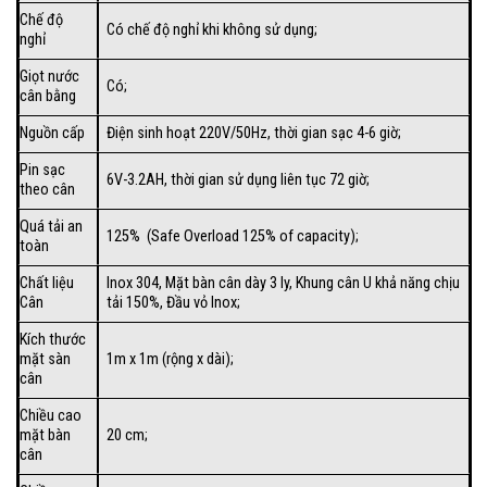
Chế độ
Có chế độ nghỉ khi không sử dụng;
nghỉ
Giọt nước
Có;
cân bằng
Nguồn cấp
Điện sinh hoạt 220V/50Hz, thời gian sạc 4-6 giờ;
Pin sạc
6V-3.2AH, thời gian sử dụng liên tục 72 giờ;
theo cân
Quá tải an
125% (Safe Overload 125% of capacity);
toàn
Chất liệu
Inox 304, Mặt bàn cân dày 3 ly, Khung cân U khả năng chịu
Cân
tải 150%, Đầu vỏ Inox;
Kích thước
mặt sàn
1m x 1m (rộng x dài);
cân
Chiều cao
mặt bàn
20 cm;
cân