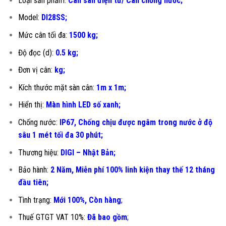
Loại sản phẩm:
Cân sàn điện tử/ Cân chống nước;
Model:
DI28SS;
Mức cân tối đa:
1500 kg;
Độ đọc (d):
0.5 kg;
Đơn vị cân:
kg;
Kích thước mặt sàn cân:
1m x 1m;
Hiển thị:
Màn hình LED số xanh;
Chống nước:
IP67, Chống chịu được ngâm trong nước ở độ
sâu 1 mét tối đa 30 phút;
Thương hiệu:
DIGI – Nhật Bản;
Bảo hành:
2 Năm, Miễn phí 100% linh kiện thay thế 12 tháng
đầu tiên
;
Tình trạng:
Mới 100%, Còn hàng
;
Thuế GTGT VAT 10%:
Đã bao gồm
;