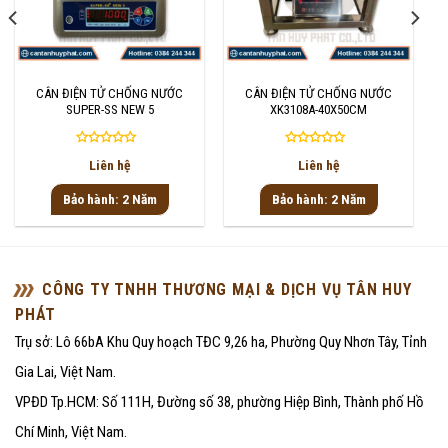
CÂN ĐIỆN TỬ CHỐNG NƯỚC
CÂN ĐIỆN TỬ CHỐNG NƯỚC
SUPER-SS NEW 5
XK3108A-40X50CM
Được
Được
Liên hệ
Liên hệ
xếp
xếp
hạng
hạng
Bảo hành: 2 Năm
Bảo hành: 2 Năm
0
0
5
5
sao
sao
CÔNG TY TNHH THƯƠNG MẠI & DỊCH VỤ TÂN HUY
PHÁT
Trụ sở: Lô 66bA Khu Quy hoạch TĐC 9,26 ha, Phường Quy Nhơn Tây, Tỉnh
Gia Lai, Việt Nam.
VPĐD Tp.HCM: Số 111H, Đường số 38, phường Hiệp Bình, Thành phố Hồ
Chí Minh, Việt Nam.