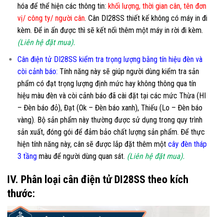
hóa để thể hiện các thông tin:
khối lượng, thời gian cân, tên đơn
vị/ công ty/ người cân
. Cân DI28SS thiết kế không có máy in đi
kèm. Để in ấn được thì sẽ kết nối thêm một máy in rời đi kèm.
(Liên hệ đặt mua).
Cân điện tử DI28SS kiểm tra trọng lượng bằng tín hiệu đèn và
còi cảnh báo:
Tính năng này sẽ giúp người dùng kiểm tra sản
phẩm có đạt trọng lượng định mức hay không thông qua tín
hiệu màu đèn và còi cảnh báo đã cài đặt tại các mức Thừa (HI
– Đèn báo đỏ), Đạt (Ok – Đèn báo xanh), Thiếu (Lo – Đèn báo
vàng). Bộ sản phẩm này thường được sử dụng trong quy trình
sản xuất, đóng gói để đảm bảo chất lượng sản phẩm. Để thực
hiện tính năng này, cân sẽ được lắp đặt thêm một
cây đèn tháp
3 tầng
màu để người dùng quan sát.
(Liên hệ đặt mua).
IV. Phân loại cân điện tử DI28SS theo kích
thước: