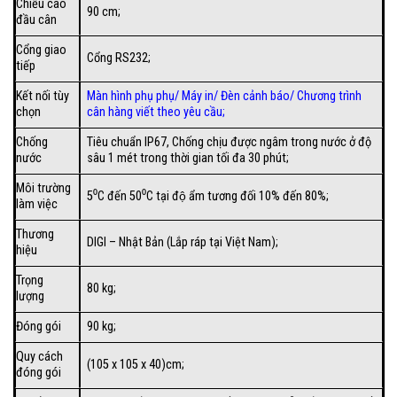
Chiều cao
90 cm;
đầu cân
Cổng giao
Cổng RS232;
tiếp
Kết nối tùy
Màn hình phụ phụ/
Máy in
/
Đèn cảnh báo
/
Chương trình
chọn
cân hàng viết theo yêu cầu
;
Chống
Tiêu chuẩn IP67, Chống chịu được ngâm trong nước ở độ
nước
sâu 1 mét trong thời gian tối đa 30 phút;
Môi trường
5⁰C đến 50⁰C tại độ ẩm tương đối 10% đến 80%;
làm việc
Thương
DIGI – Nhật Bản (Lắp ráp tại Việt Nam);
hiệu
Trọng
80 kg;
lượng
Đóng gói
90 kg;
Quy cách
(105 x 105 x 40)cm;
đóng gói