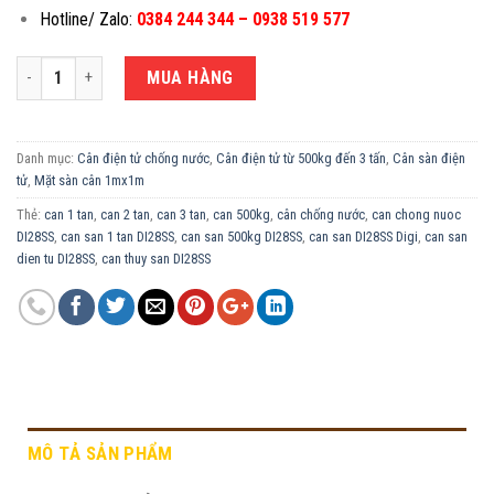
Hotline/ Zalo:
0384 244 344 – 0938 519 577
CÂN ĐIỆN TỬ CHỐNG NƯỚC 1.5 TẤN DI28SS-1X1M số lượng
MUA HÀNG
Danh mục:
Cân điện tử chống nước
,
Cân điện tử từ 500kg đến 3 tấn
,
Cân sàn điện
tử
,
Mặt sàn cân 1mx1m
Thẻ:
can 1 tan
,
can 2 tan
,
can 3 tan
,
can 500kg
,
cân chống nước
,
can chong nuoc
DI28SS
,
can san 1 tan DI28SS
,
can san 500kg DI28SS
,
can san DI28SS Digi
,
can san
dien tu DI28SS
,
can thuy san DI28SS
MÔ TẢ SẢN PHẨM