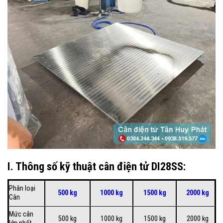
I. Thông số kỹ thuật cân điện tử DI28SS:
Phân loại
500 kg
1000 kg
1500 kg
2000 kg
Cân
Mức cân
500 kg
1000 kg
1500 kg
2000 kg