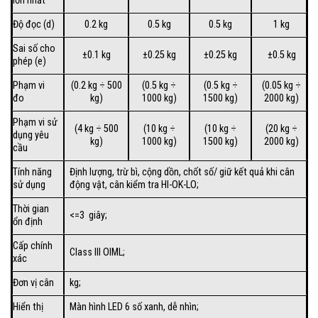
lớn nhất
Độ đọc (d)
0.2 kg
0.5 kg
0.5 kg
1 kg
Sai số cho
±0.1 kg
±0.25 kg
±0.25 kg
±0.5 kg
phép (e)
Phạm vi
(0.2 kg ÷ 500
(0.5 kg ÷
(0.5 kg ÷
(0.05 kg ÷
đo
kg)
1000 kg)
1500 kg)
2000 kg)
Phạm vi sử
(4 kg ÷ 500
(10 kg ÷
(10 kg ÷
(20 kg ÷
dụng yêu
kg)
1000 kg)
1500 kg)
2000 kg)
cầu
Tính năng
Định lượng, trừ bì, cộng dồn, chốt số/ giữ kết quả khi cân
sử dụng
động vật, cân kiểm tra HI-OK-LO;
Thời gian
<=3 giây;
ổn định
Cấp chính
Class III OIML;
xác
Đơn vị cân
kg;
Hiển thị
Màn hình LED 6 số xanh, dễ nhìn;