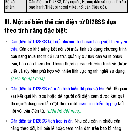
Bộ sản
Cân điện tử DI28SS, Dây nguồn, Hướng dẫn sử dụng, Phiếu
phẩm
bảo hành,Thiết bị ngoại vi kết nối cân (Nếu có).
III. Một số biến thể cân điện tử DI28SS dựa
theo tính năng đặc biệt:
Cân điện tử DI28SS kết nối chương trình cân hàng viết theo yêu
cầu
:
Cân có khả năng kết nối với máy tính sử dụng chương trình
cân hàng mua thêm để lưu trữ, quản lý dữ liệu cân và in phiếu
cân, báo cáo theo dõi. Thông thường, các chương trình sẽ được
viết và tùy biến phù hợp với nhiều lĩnh vực ngành nghề sử dụng.
(Liên hệ đặt mua).
Cân điện tử DI28SS có màn hình hiển thị phụ số lớn
:
Để dễ quan
sát kết quả khi ở xa hoặc để người đối diện xem được kết quả
thì người dùng nên lắp đặt thêm một
màn hình hiển thị phụ
kết
nối với cân điện tử.
(Liên hệ đặt mua).
Cân điện tử DI28SS tích hợp in ấn:
Nhu cầu cần in phiếu cân
hàng theo dõi, bill bán lẻ hoặc tem nhãn dán trên bao bì hàng