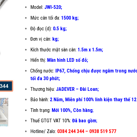
Model:
JWI-520;
Mức cân tối đa:
1500 kg;
Độ đọc (d):
0.5 kg;
Đơn vị cân:
kg;
Kích thước mặt sàn cân:
1.5m x 1.5m;
Hiển thị:
Màn hình LED số đỏ;
Chống nước:
IP67, Chống chịu được ngâm trong nước
tối đa 30 phút;
Thương hiệu:
JADEVER – Đài Loan;
Bảo hành:
2 Năm, Miễn phí 100% linh kiện thay thế 12
Tình trạng:
Mới 100%, Còn hàng
;
Thuế GTGT VAT 10%:
Đã bao gồm
;
Hotline/ Zalo:
0384 244 344 – 0938 519 577