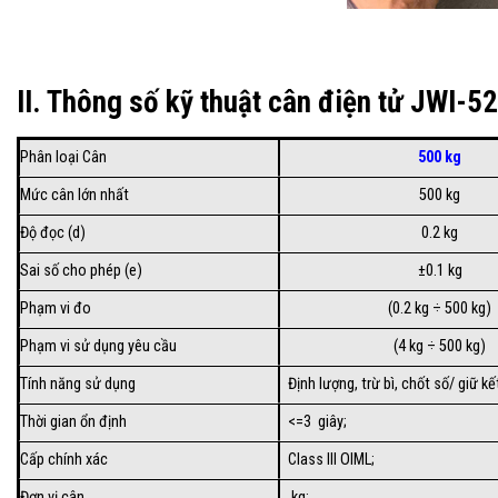
II. Thông số kỹ thuật cân điện tử JWI-52
Phân loại Cân
500 kg
Mức cân lớn nhất
500 kg
Độ đọc (d)
0.2 kg
Sai số cho phép (e)
±0.1 kg
Phạm vi đo
(0.2 kg ÷ 500 kg)
Phạm vi sử dụng yêu cầu
(4 kg ÷ 500 kg)
Tính năng sử dụng
Định lượng, trừ bì, chốt số/ giữ k
Thời gian ổn định
<=3 giây;
Cấp chính xác
Class III OIML;
Đơn vị cân
kg;