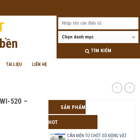
Đăng nhập
T
 bền
TÌM KIẾM
TÀI LIỆU
LIÊN HỆ
WI-520 –
SẢN PHẨM
HOT
CÂN ĐIỆN TỬ CHỐT SỐ ĐỘNG VẬT