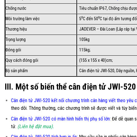
Chống nước
Tiêu chuẩn IP67, Chống chịu được
Môi trường làm việc
5⁰C đến 50⁰C tại độ ẩm tương đô
Thương hiệu
JADEVER – Đài Loan (Lắp ráp tại 
Trọng lượng
105kg
Đóng gói
115kg;
Quy cách đóng gói
(155 x 155 x 40)cm;
Bộ sản phẩm
Cân điện tử JWI-520, Dây nguồn, 
III. Một số biến thể cân điện tử JWI-520
Cân điện tử JWI-520 kết nối chương trình cân hàng viết theo yêu 
theo dõi. Thông thường, các chương trình sẽ được viết và tùy biế
Cân điện tử JWI-520 có màn hình hiển thị phụ số lớn
:
Để dễ quan sá
tử.
(Liên hệ đặt mua).
Cân điện tử JWI-520 tích hợp in ấn:
Nhu cầu cần in phiếu cân hàng t