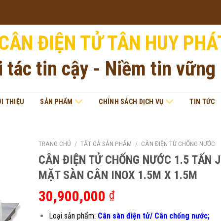
CÂN ĐIỆN TỬ TÂN HUY PHÁ
i tác tin cậy - Niềm tin vững
ỚI THIỆU
SẢN PHẨM
CHÍNH SÁCH DỊCH VỤ
TIN TỨC
TRANG CHỦ
/
TẤT CẢ SẢN PHẨM
/
CÂN ĐIỆN TỬ CHỐNG NƯỚC
CÂN ĐIỆN TỬ CHỐNG NƯỚC 1.5 TẤN J
MẶT SÀN CÂN INOX 1.5M X 1.5M
30,900,000
₫
Loại sản phẩm:
Cân sàn điện tử/ Cân chống nước;