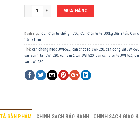
CÂN ĐIỆN TỬ CHỐNG NƯỚC 1.5 TẤN JWI-520 - MẶT SÀN CÂN I
MUA HÀNG
Danh mục:
Cân điện tử chống nước
,
Cân điện tử từ 500kg đến 3 tấn
,
Cân s
1.5mx1.5m
Thẻ:
can chong nuoc JWI-520
,
can chot so JWI-520
,
can dong vat JWI-52
can san 1 tan JWI-520
,
can san 2 tan JWI-520
,
can san dien tu JWI-520
,
ca
san JWI-520
TẢ SẢN PHẨM
CHÍNH SÁCH BẢO HÀNH
CHÍNH SÁCH GIAO 