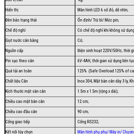
Hiển thị
Màn hình LED 6 số đỏ, dễ nhìn;
Đèn báo trạng thái
Ổn định/ Trừ bì/ Mức pin;
Chế độ nghỉ
Có chế độ nghỉ khi không sử dụng
Giọt nước cân bằng
Có;
Nguồn cấp
Điện sinh hoạt 220V/50Hz, thời gi
Pin sạc theo cân
6V-4AH, thời gian sử dụng liên tục
Quá tải an toàn
125% (Safe Overload 125% of ca
Chất liệu Cân
Inox 304, Mặt bàn cân dày 3 ly, 
Kích thước mặt sàn cân
1.5m x 1.5m (rộng x dài);
Chiều cao mặt bàn cân
12 cm;
Chiều cao đầu cân
90 cm;
Cổng giao tiếp
Cổng RS232;
Kết nối tùy chọn
Màn hình phụ phụ/
Máy in
/
Chương