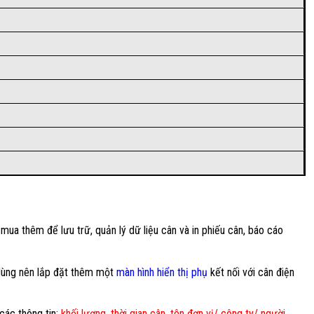
ua thêm để lưu trữ, quản lý dữ liệu cân và in phiếu cân, báo cáo
 dùng nên lắp đặt thêm một
màn hình hiển thị phụ
kết nối với cân điện
các thông tin:
khối lượng, thời gian cân, tên đơn vị/ công ty/ người