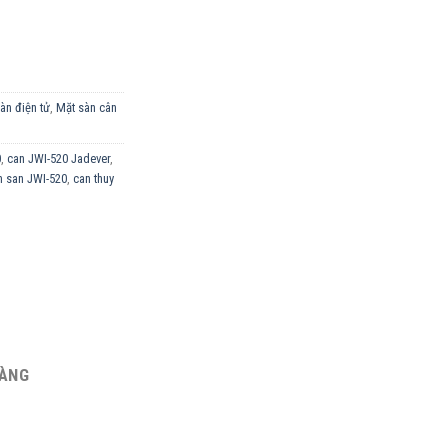
NOX 1.5M X 1.5M số lượng
àn điện tử
,
Mặt sàn cân
0
,
can JWI-520 Jadever
,
n san JWI-520
,
can thuy
HÀNG