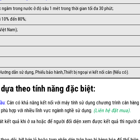
 ngâm trong nước ở độ sâu 1 mét trong thời gian tối đa 30 phút;
́i 10% đến 80%;
Việt Nam);
Hướng dẫn sử dụng, Phiếu bảo hành,Thiết bị ngoại vi kết nối cân (Nếu có).
 dựa theo tính năng đặc biệt:
cầu
:
Cân có khả năng kết nối với máy tính sử dụng chương trình cân hàng m
n phù hợp với nhiều lĩnh vực ngành nghề sử dụng.
(Liên hệ đặt mua).
t kết quả khi ở xa hoặc để người đối diện xem được kết quả thì người
heo dõi, bill bán lẻ hoặc tem nhãn dán trên bao bì hàng hóa để thể hiện 