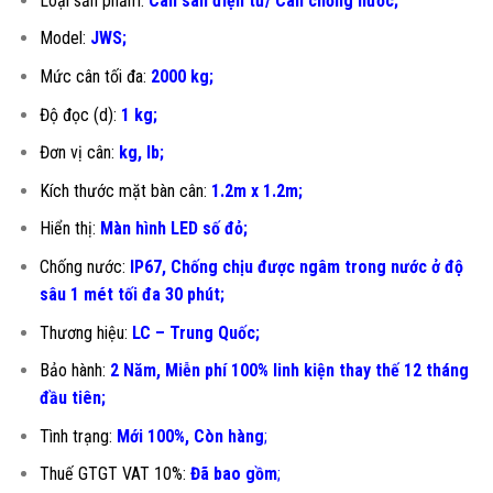
Loại sản phẩm:
Cân sàn điện tử/ Cân chống nước;
Model:
JWS;
Mức cân tối đa:
2000 kg;
Độ đọc (d):
1 kg;
Đơn vị cân:
kg, lb;
Kích thước mặt bàn cân:
1.2m x 1.2m;
Hiển thị:
Màn hình LED số đỏ;
Chống nước:
IP67, Chống chịu được ngâm trong nước ở độ
sâu 1 mét tối đa 30 phút;
Thương hiệu:
LC – Trung Quốc;
Bảo hành:
2 Năm, Miễn phí 100% linh kiện thay thế 12 tháng
đầu tiên
;
Tình trạng:
Mới 100%, Còn hàng
;
Thuế GTGT VAT 10%:
Đã bao gồm
;