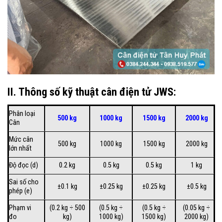
II. Thông số kỹ thuật cân điện tử JWS:
Phân loại
500 kg
1000 kg
1500 kg
2000 kg
Cân
Mức cân
500 kg
1000 kg
1500 kg
2000 kg
lớn nhất
Độ đọc (d)
0.2 kg
0.5 kg
0.5 kg
1 kg
Sai số cho
±0.1 kg
±0.25 kg
±0.25 kg
±0.5 kg
phép (e)
Phạm vi
(0.2 kg ÷ 500
(0.5 kg ÷
(0.5 kg ÷
(0.05 kg ÷
đo
kg)
1000 kg)
1500 kg)
2000 kg)