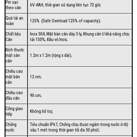
Pin sạc
6V-4AH, thời gian sử dụng liên tục 72 giờ;
theo cân
Quá tải an
125% (Safe Overload 125% of capacity);
toàn
Chất liệu
Inox 304, Mặt bàn cân dày 3 ly, Khung cân U khả năng chịu
Cân
tải 150%, Đầu vỏ Inox;
Kích thước
mặt sàn
1.2m x 1.2m (rộng x dài);
cân
Chiều cao
mặt bàn
12 cm;
cân
Chiều cao
90 cm;
đầu cân
Cổng giao
Không hỗ trợ;
tiếp
Chống
Tiêu chuẩn IP67, Chống chịu được ngâm trong nước ở độ
nước
sâu 1 mét trong thời gian tối đa 30 phút;