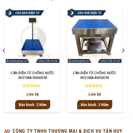
CÂN ĐIỆN TỬ CHỐNG NƯỚC
CÂN ĐIỆN TỬ CHỐNG NƯỚC
XK3108A-50X60CM
XK3108A-40X50CM
Được
Được
Liên hệ
Liên hệ
xếp
xếp
hạng
hạng
Bảo hành: 2 Năm
Bảo hành: 2 Năm
0
0
5
5
sao
sao
CÔNG TY TNHH THƯƠNG MẠI & DỊCH VỤ TÂN HUY