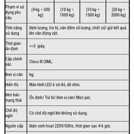
Phạm vi sử
(4 kg ÷ 500
(10 kg ÷
(10 kg ÷
(20 kg ÷
dụng yêu
kg)
1000 kg)
1500 kg)
2000 kg)
cầu
Tính năng
Định lượng, trừ bì, cân đếm số lượng, chốt số/ giữ kết quả
sử dụng
khi cân động vật;
Thời gian
<=3 giây;
ổn định
Cấp chính
Class III OIML;
xác
Đơn vị cân
kg;
Hiển thị
Màn hình LED 6 số đỏ, dễ nhìn;
Đèn báo
Ổn định/ Trừ bì/ Đơn vị cân/ Mức pin;
trạng thái
Chế độ
Có chế độ nghỉ khi không sử dụng;
nghỉ
Nguồn cấp
Điện sinh hoạt 220V/50Hz, thời gian sạc 4-6 giờ;