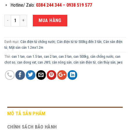
Hotline/ Zalo:
0384 244 344 – 0938 519 577
CÂN ĐIỆN TỬ CHỐNG NƯỚC 2 TẤN JWS-1.2X1.2M số lượng
MUA HÀNG
Danh mục:
Cân điện tử chống nước
,
Cân điện tử từ 500kg đến 3 tấn
,
Cân sàn điện
tử
,
Mặt sàn cân 1.2mx1.2m
Thẻ:
can 1 tan
,
can 1.5 tan
,
can 2 tan
,
can 3 tan
,
can 500kg
,
cân chống nước
,
can
chot so
,
can dong vat
,
can JWS
,
cân nông sản
,
cân sàn điện tử
,
cân thủy sản
,
jws
MÔ TẢ SẢN PHẨM
CHÍNH SÁCH BẢO HÀNH