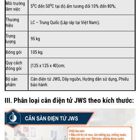
Môi trường
5⁰C đến 50⁰C tại độ ẩm tương đối 10% đến 80%;
làm việc
Thương
LC – Trung Quốc (Lắp ráp tại Việt Nam);
hiệu
Trọng
95 kg
lượng
Đóng gói
105 kg;
Quy cách
(125 x 125 x 40)cm;
đóng gói
Bộ sản
Cân điện tử JWS, Dây nguồn, Hướng dẫn sử dụng, Phiếu
phẩm
bảo hành.
III. Phân loại cân điện tử JWS theo kích thước: