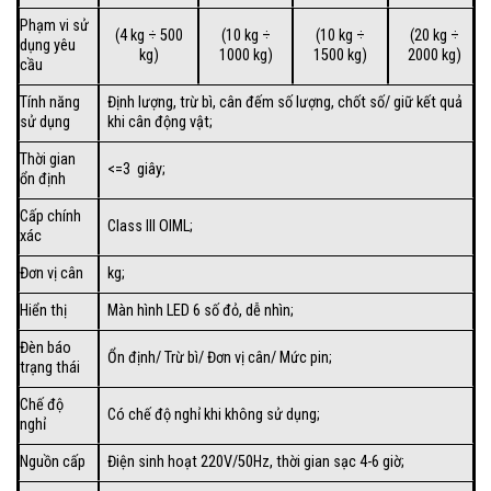
Phạm vi sử
(4 kg ÷ 500
(10 kg ÷
(10 kg ÷
(20 kg ÷
dụng yêu
kg)
1000 kg)
1500 kg)
2000 kg)
cầu
Tính năng
Định lượng, trừ bì, cân đếm số lượng, chốt số/ giữ kết quả
sử dụng
khi cân động vật;
Thời gian
<=3 giây;
ổn định
Cấp chính
Class III OIML;
xác
Đơn vị cân
kg;
Hiển thị
Màn hình LED 6 số đỏ, dễ nhìn;
Đèn báo
Ổn định/ Trừ bì/ Đơn vị cân/ Mức pin;
trạng thái
Chế độ
Có chế độ nghỉ khi không sử dụng;
nghỉ
Nguồn cấp
Điện sinh hoạt 220V/50Hz, thời gian sạc 4-6 giờ;