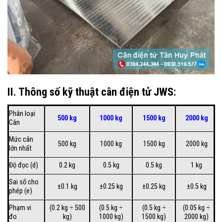
II. Thông số kỹ thuật cân điện tử JWS:
Phân loại
500 kg
1000 kg
1500 kg
2000 kg
Cân
Mức cân
500 kg
1000 kg
1500 kg
2000 kg
lớn nhất
Độ đọc (d)
0.2 kg
0.5 kg
0.5 kg
1 kg
Sai số cho
±0.1 kg
±0.25 kg
±0.25 kg
±0.5 kg
phép (e)
Phạm vi
(0.2 kg ÷ 500
(0.5 kg ÷
(0.5 kg ÷
(0.05 kg ÷
đo
kg)
1000 kg)
1500 kg)
2000 kg)