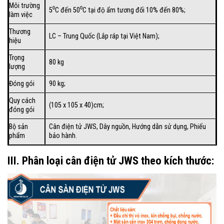
Môi trường
5⁰C đến 50⁰C tại độ ẩm tương đối 10% đến 80%;
làm việc
Thương
LC – Trung Quốc (Lắp ráp tại Việt Nam);
hiệu
Trọng
80 kg
lượng
Đóng gói
90 kg;
Quy cách
(105 x 105 x 40)cm;
đóng gói
Bộ sản
Cân điện tử JWS, Dây nguồn, Hướng dẫn sử dụng, Phiếu
phẩm
bảo hành.
III. Phân loại cân điện tử JWS theo kích thước: