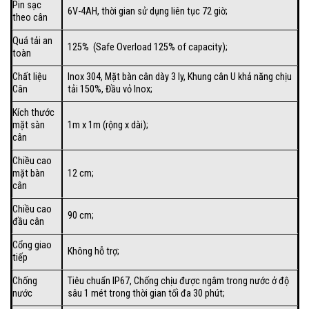
Pin sạc
6V-4AH, thời gian sử dụng liên tục 72 giờ;
theo cân
Quá tải an
125% (Safe Overload 125% of capacity);
toàn
Chất liệu
Inox 304, Mặt bàn cân dày 3 ly, Khung cân U khả năng chịu
Cân
tải 150%, Đầu vỏ Inox;
Kích thước
mặt sàn
1m x 1m (rộng x dài);
cân
Chiều cao
mặt bàn
12 cm;
cân
Chiều cao
90 cm;
đầu cân
Cổng giao
Không hỗ trợ;
tiếp
Chống
Tiêu chuẩn IP67, Chống chịu được ngâm trong nước ở độ
nước
sâu 1 mét trong thời gian tối đa 30 phút;