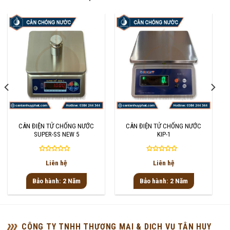
CÂN ĐIỆN TỬ CHỐNG NƯỚC
CÂN ĐIỆN TỬ CHỐNG NƯỚC
SUPER-SS NEW 5
KIP-1
Được
Được
Liên hệ
Liên hệ
xếp
xếp
hạng
hạng
Bảo hành: 2 Năm
Bảo hành: 2 Năm
0
0
5
5
sao
sao
CÔNG TY TNHH THƯƠNG MẠI & DỊCH VỤ TÂN HUY