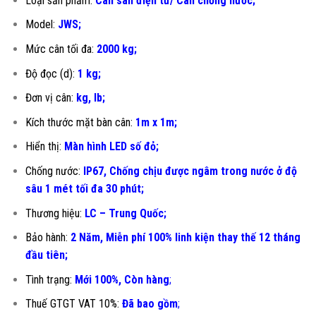
Loại sản phẩm:
Cân sàn điện tử/ Cân chống nước;
Model:
JWS;
Mức cân tối đa:
2000 kg;
Độ đọc (d):
1 kg;
Đơn vị cân:
kg, lb;
Kích thước mặt bàn cân:
1m x 1m;
Hiển thị:
Màn hình LED số đỏ;
Chống nước:
IP67, Chống chịu được ngâm trong nước ở độ
sâu 1 mét tối đa 30 phút;
Thương hiệu:
LC – Trung Quốc;
Bảo hành:
2 Năm, Miễn phí 100% linh kiện thay thế 12 tháng
đầu tiên
;
Tình trạng:
Mới 100%, Còn hàng
;
Thuế GTGT VAT 10%:
Đã bao gồm
;