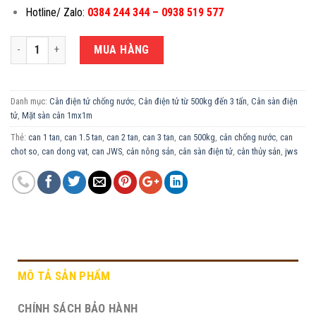
Hotline/ Zalo:
0384 244 344 – 0938 519 577
CÂN ĐIỆN TỬ CHỐNG NƯỚC 2 TẤN JWS-1X1M số lượng
MUA HÀNG
Danh mục:
Cân điện tử chống nước
,
Cân điện tử từ 500kg đến 3 tấn
,
Cân sàn điện
tử
,
Mặt sàn cân 1mx1m
Thẻ:
can 1 tan
,
can 1.5 tan
,
can 2 tan
,
can 3 tan
,
can 500kg
,
cân chống nước
,
can
chot so
,
can dong vat
,
can JWS
,
cân nông sản
,
cân sàn điện tử
,
cân thủy sản
,
jws
MÔ TẢ SẢN PHẨM
CHÍNH SÁCH BẢO HÀNH