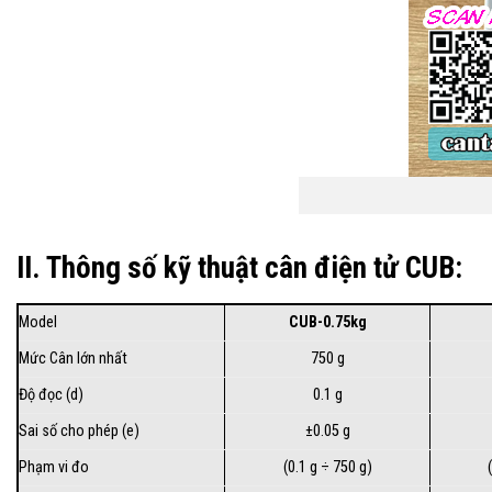
II. Thông số kỹ thuật cân điện tử CUB:
Model
CUB-0.75kg
Mức Cân lớn nhất
750 g
Độ đọc (d)
0.1 g
Sai số cho phép (e)
±0.05 g
Phạm vi đo
(0.1 g ÷ 750 g)