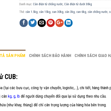
Danh mục:
Cân điện tử chống nước
,
Cân điện tử dưới 30kg
Thẻ:
cân 1.5kg
,
cân 15kg
,
can 30kg
,
cân 3kg
,
can 6kg
,
cân chống nước
,
c
TẢ SẢN PHẨM
CHÍNH SÁCH BẢO HÀNH
CHÍNH SÁCH GIAO 
tử CUB:
a (tại các bưu cục, công ty vận chuyển, logistic,…), chi tiết, hàng thành
vị cân
kg, g, lb
để người dùng chuyển đổi qua lại sử dụng theo nhu cầu.
hứa (như khay, thùng) để chỉ cân trọng lượng của hàng hóa bên trong.