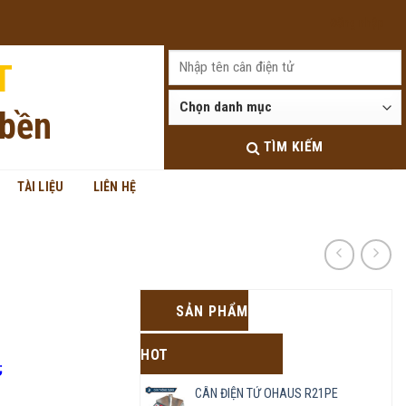
Đăng nhập
T
 bền
TÌM KIẾM
TÀI LIỆU
LIÊN HỆ
SẢN PHẨM
HOT
;
CÂN ĐIỆN TỬ OHAUS R21PE