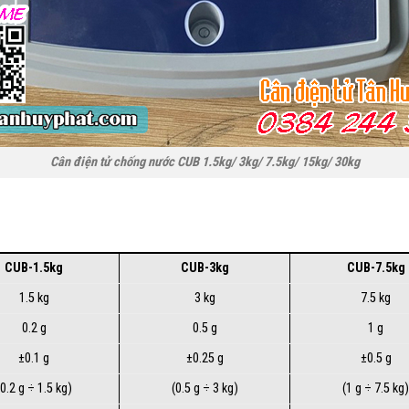
Cân điện tử chống nước CUB 1.5kg/ 3kg/ 7.5kg/ 15kg/ 30kg
CUB-1.5kg
CUB-3kg
CUB-7.5kg
1.5 kg
3 kg
7.5 kg
0.2 g
0.5 g
1 g
±0.1 g
±0.25 g
±0.5 g
(0.2 g ÷ 1.5 kg)
(0.5 g ÷ 3 kg)
(1 g ÷ 7.5 kg)