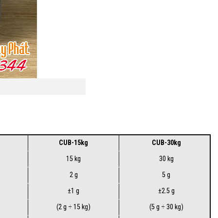
CUB-15kg
CUB-30kg
15 kg
30 kg
2 g
5 g
±1 g
±2.5 g
(2 g ÷ 15 kg)
(5 g ÷ 30 kg)