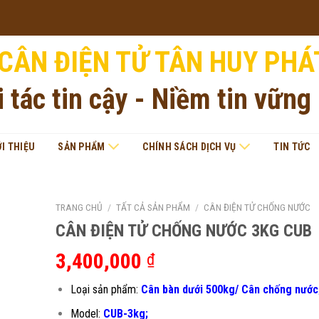
CÂN ĐIỆN TỬ TÂN HUY PHÁ
i tác tin cậy - Niềm tin vững
ỚI THIỆU
SẢN PHẨM
CHÍNH SÁCH DỊCH VỤ
TIN TỨC
TRANG CHỦ
/
TẤT CẢ SẢN PHẨM
/
CÂN ĐIỆN TỬ CHỐNG NƯỚC
CÂN ĐIỆN TỬ CHỐNG NƯỚC 3KG CUB
3,400,000
₫
Loại sản phẩm:
Cân bàn dưới 500kg/ Cân chống nước
Model:
CUB-3kg;