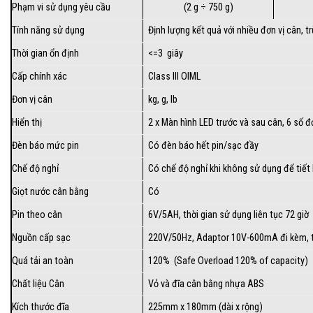
Phạm vi sử dụng yêu cầu
(2 g ÷ 750 g)
Tính năng sử dụng
Định lượng kết quả với nhiều đơn vị cân, tr
Thời gian ổn định
<=3 giây
Cấp chính xác
Class III OIML
Đơn vị cân
kg, g, lb
Hiển thị
2 x Màn hình LED trước và sau cân, 6 số đỏ,
Đèn báo mức pin
Có đèn báo hết pin/sạc đầy
Chế độ nghỉ
Có chế độ nghỉ khi không sử dụng để tiết
Giọt nước cân bằng
Có
Pin theo cân
6V/5AH, thời gian sử dụng liên tục 72 giờ
Nguồn cấp sạc
220V/50Hz, Adaptor 10V-600mA đi kèm, thơ
Quá tải an toàn
120% (Safe Overload 120% of capacity)
Chất liệu Cân
Vỏ và đĩa cân bằng nhựa ABS
Kích thước đĩa
225mm x 180mm (dài x rộng)