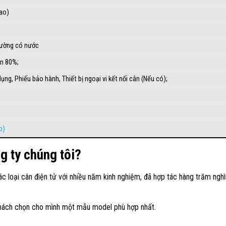
cao)
rường có nước
́n 80%;
ng, Phiếu bảo hành, Thiết bị ngoại vi kết nối cân (Nếu có);
o)
g ty chúng tôi?
ác loại
cân điện tử
với nhiều năm kinh nghiệm, đã hợp tác hàng trăm nghì
khách chọn cho mình một mẫu model phù hợp nhất.