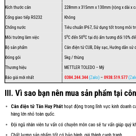
Kích thước cân
228mm x 315mm x 130mm (rộng x dài x 
Cổng giao tiếp RS232
Không
Chống nước
Tiêu chuẩn IP67, Sử dụng tốt trong môi t
Môi trường làm việc
5⁰C đến 50⁰C tại độ ẩm tương đối 10% đê
Bộ sản phẩm
Cân điện tử CUB, Dây sạc, Hướng dẫn sử dụ
Đóng gói
5kg / thùng
Thương hiệu
METTLER TOLEDO – Mỹ
Báo giá mới nhất
0384.244.344
(Zalo)
–
0938.519.577
(Zal
III. Vì sao bạn nên mua sản phẩm tại côn
Cân điện tử Tân Huy Phát
hoạt động trong lĩnh vực kinh doanh c
hàng lớn nhỏ toàn quốc.
Đội ngũ nhân viên tư vấn có chuyên môn cao sẽ tư vấn giúp quý 
Chất lượng sản phẩm tốt có bảo hành, giá thành cạnh tranh.