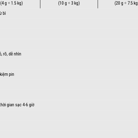
(4 g ÷ 1.5 kg)
(10 g ÷ 3 kg)
(20 g ÷ 7.5 kg
ừ bì
 rõ, dễ nhìn
 kiệm pin
̀i gian sạc 4-6 giờ