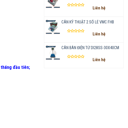
Liên hệ
Được
xếp
hạng
CÂN KỸ THUẬT 2 SỐ LẺ VMC FHB
0
5
Liên hệ
sao
Được
xếp
hạng
CÂN BÀN ĐIỆN TỬ DI28SS-30X40CM
0
5
Liên hệ
sao
Được
 tháng đầu tiên
;
xếp
hạng
0
5
sao