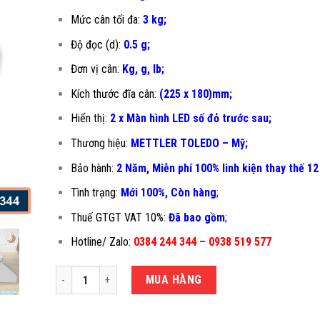
Mức cân tối đa:
3 kg;
Độ đọc (d):
0.5 g;
Đơn vị cân:
Kg, g, lb;
Kích thước đĩa cân:
(225 x 180)mm;
Hiển thị:
2 x Màn hình LED số đỏ trước sau;
Thương hiệu:
METTLER TOLEDO – Mỹ;
Bảo hành:
2 Năm, Miễn phí 100% linh kiện thay thế 12
Tình trạng:
Mới 100%, Còn hàng
;
Thuế GTGT VAT 10%:
Đã bao gồm
;
Hotline/ Zalo:
0384 244 344 – 0938 519 577
CÂN ĐIỆN TỬ CHỐNG NƯỚC 3KG CUB số lượng
MUA HÀNG