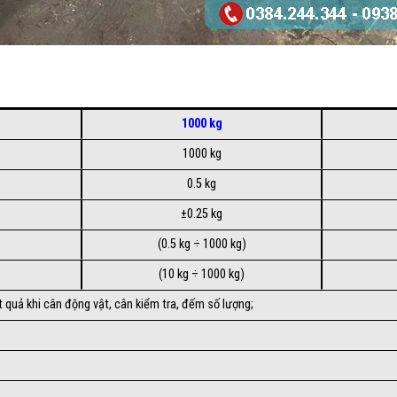
1000 kg
1000 kg
0.5 kg
±0.25 kg
(0.5 kg ÷ 1000 kg)
(10 kg ÷ 1000 kg)
ết quả khi cân động vật, cân kiểm tra, đếm số lượng;