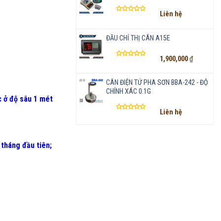
Liên hệ
Được
xếp
hạng
ĐẦU CHỈ THỊ CÂN A15E
0
5
1,900,000
₫
sao
Được
xếp
hạng
CÂN ĐIỆN TỬ PHA SƠN BBA-242 - ĐỘ
0
CHÍNH XÁC 0.1G
5
 ở độ sâu 1 mét
sao
Liên hệ
Được
xếp
hạng
0
 tháng đầu tiên
;
5
sao