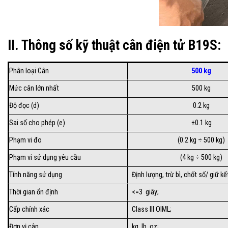
II. Thông số kỹ thuật cân điện tử B19S:
Phân loại Cân
500 kg
Mức cân lớn nhất
500 kg
Độ đọc (d)
0.2 kg
Sai số cho phép (e)
±0.1 kg
Phạm vi đo
(0.2 kg ÷ 500 kg)
Phạm vi sử dụng yêu cầu
(4 kg ÷ 500 kg)
Tính năng sử dụng
Định lượng, trừ bì, chốt số/ giữ k
Thời gian ổn định
<=3 giây;
Cấp chính xác
Class III OIML;
Đơn vị cân
kg, lb, oz;