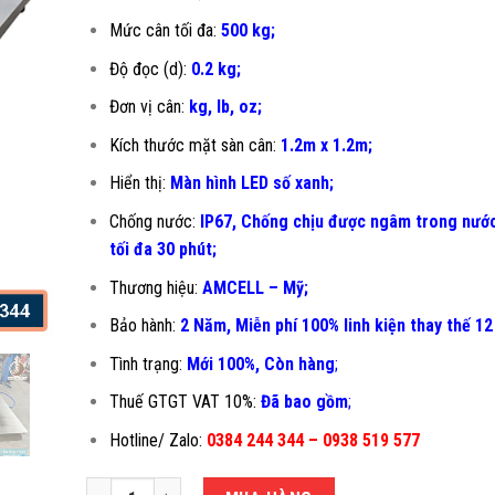
Mức cân tối đa:
500 kg;
Độ đọc (d):
0.2 kg;
Đơn vị cân:
kg, lb, oz;
Kích thước mặt sàn cân:
1.2m x 1.2m;
Hiển thị:
Màn hình LED số xanh;
Chống nước:
IP67, Chống chịu được ngâm trong nước
tối đa 30 phút;
Thương hiệu:
AMCELL – Mỹ;
Bảo hành:
2 Năm, Miễn phí 100% linh kiện thay thế 12
Tình trạng:
Mới 100%, Còn hàng
;
Thuế GTGT VAT 10%:
Đã bao gồm
;
Hotline/ Zalo:
0384 244 344 – 0938 519 577
CÂN ĐIỆN TỬ CHỐNG NƯỚC 500KG B19S-1.2X1.2M số lượng