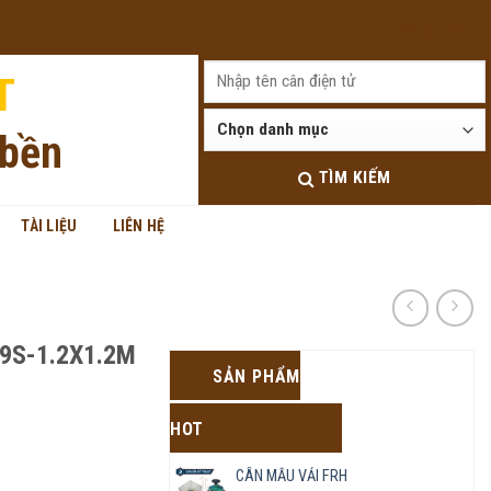
Đăng nhập
T
 bền
TÌM KIẾM
TÀI LIỆU
LIÊN HỆ
9S-1.2X1.2M
SẢN PHẨM
HOT
CÂN MẪU VẢI FRH