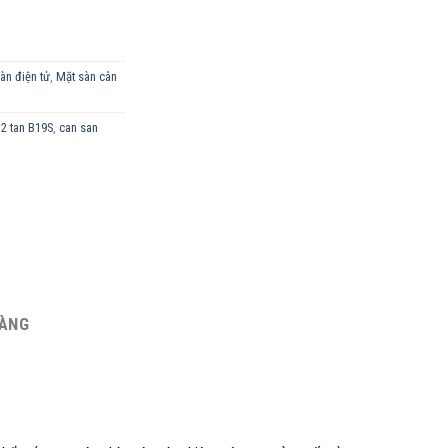
àn điện tử
,
Mặt sàn cân
 2 tan B19S
,
can san
HÀNG