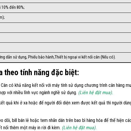
́i 10% đến 80%;
m);
ng dẫn sử dụng, Phiếu bảo hành,Thiết bị ngoại vi kết nối cân (Nếu có).
a theo tính năng đặc biệt:
Cân có khả năng kết nối với máy tính sử dụng chương trình cân hàng mua 
 hợp với nhiều lĩnh vực ngành nghề sử dụng.
(Liên hệ đặt mua).
ết quả khi ở xa hoặc để người đối diện xem được kết quả thì người dù
 dõi, bill bán lẻ hoặc tem nhãn dán trên bao bì hàng hóa để thể hiện các
ết nối thêm một máy in rời đi kèm.
(Liên hệ đặt mua).