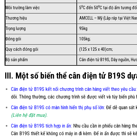
Môi trường làm việc
5⁰C đến 50⁰C tại độ ẩm tương đô
Thương hiệu
AMCELL – Mỹ (Lắp ráp tại Việt Na
Trọng lượng
95kg
Đóng gói
105kg;
Quy cách đóng gói
(125 x 125 x 40)cm;
Bộ sản phẩm
Cân điện tử B19S, Dây nguồn, Hướ
III. Một số biến thể cân điện tử B19S dự
Cân điện tử B19S kết nối chương trình cân hàng viết theo yêu cầu
:
dõi. Thông thường, các chương trình sẽ được viết và tùy biến phù
Cân điện tử B19S có màn hình hiển thị phụ số lớn
:
Để dễ quan sát k
(Liên hệ đặt mua).
Cân điện tử B19S tích hợp in ấn:
Nhu cầu cần in phiếu cân hàng theo
Cân B19S thiết kế không có máy in đi kèm. Để in ấn được thì sẽ k