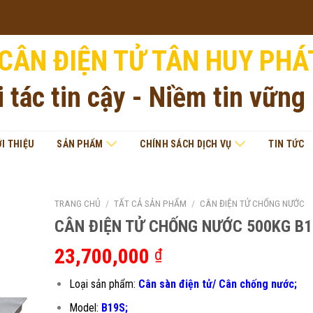
CÂN ĐIỆN TỬ TÂN HUY PHÁ
i tác tin cậy - Niềm tin vững
ỚI THIỆU
SẢN PHẨM
CHÍNH SÁCH DỊCH VỤ
TIN TỨC
TRANG CHỦ
/
TẤT CẢ SẢN PHẨM
/
CÂN ĐIỆN TỬ CHỐNG NƯỚC
CÂN ĐIỆN TỬ CHỐNG NƯỚC 500KG B1
23,700,000
₫
Loại sản phẩm:
Cân sàn điện tử/ Cân chống nước;
Model:
B19S;