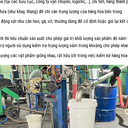
a (tại các bưu cục, công ty vận chuyển, logistic,…), chi tiết, hàng thành
hứa (như khay, thùng) để chỉ cân trọng lượng của hàng hóa bên trong.
 động vật như cân heo, gà, vịt, thường dùng để cố định hoặc giữ lại kết 
 thì tiêu chuẩn sản xuất cho phép giá trị khối lượng sản phẩm đó nằm t
trợ người sử dụng kiểm tra trọng lượng nằm trong khoảng cho phép nhan
ượng các vật phẩm giống nhau, rất hữu ích trong việc kiểm kê hàng hó