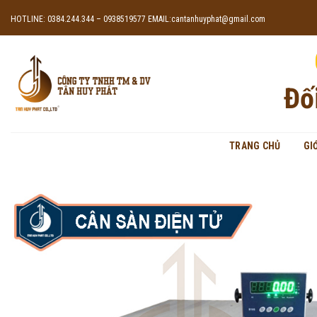
Skip
HOTLINE: 0384.244.344 – 0938519577
EMAIL:cantanhuyphat@gmail.com
to
content
Đố
TRANG CHỦ
GI