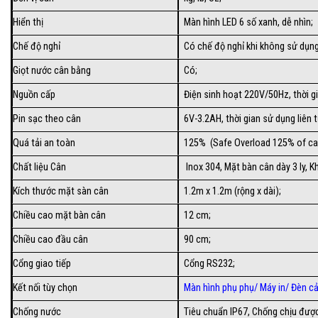
Hiển thị
Màn hình LED 6 số xanh, dễ nhìn;
Chế độ nghỉ
Có chế độ nghỉ khi không sử dụng
Giọt nước cân bằng
Có;
Nguồn cấp
Điện sinh hoạt 220V/50Hz, thời gi
Pin sạc theo cân
6V-3.2AH, thời gian sử dụng liên t
Quá tải an toàn
125% (Safe Overload 125% of ca
Chất liệu Cân
Inox 304, Mặt bàn cân dày 3 ly, 
Kích thước mặt sàn cân
1.2m x 1.2m (rộng x dài);
Chiều cao mặt bàn cân
12 cm;
Chiều cao đầu cân
90 cm;
Cổng giao tiếp
Cổng RS232;
Kết nối tùy chọn
Màn hình phụ phụ/
Máy in
/
Đèn c
Chống nước
Tiêu chuẩn IP67, Chống chịu được