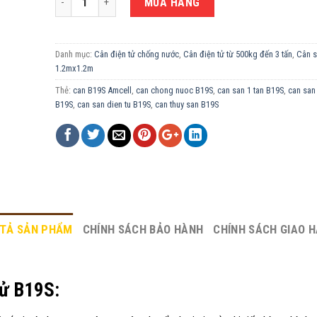
MUA HÀNG
Danh mục:
Cân điện tử chống nước
,
Cân điện tử từ 500kg đến 3 tấn
,
Cân s
1.2mx1.2m
Thẻ:
can B19S Amcell
,
can chong nuoc B19S
,
can san 1 tan B19S
,
can san
B19S
,
can san dien tu B19S
,
can thuy san B19S
TẢ SẢN PHẨM
CHÍNH SÁCH BẢO HÀNH
CHÍNH SÁCH GIAO 
tử B19S: