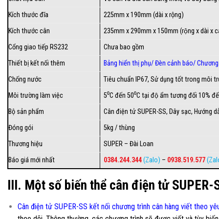
Kích thước đĩa
225mm x 190mm (dài x rộng)
Kích thước cân
235mm x 290mm x 150mm (rộng x dài x 
Cổng giao tiếp RS232
Chưa bao gồm
Thiết bị kết nối thêm
Bảng hiển thị phụ
/
Đèn cảnh báo
/
Chương 
Chống nước
Tiêu chuẩn IP67, Sử dụng tốt trong môi t
Môi trường làm việc
5⁰C đến 50⁰C tại độ ẩm tương đối 10% đê
Bộ sản phẩm
Cân điện tử SUPER-SS, Dây sạc, Hướng dẫn
Đóng gói
5kg / thùng
Thương hiệu
SUPER – Đài Loan
Báo giá mới nhất
0384.244.344
(Zalo)
–
0938.519.577
(Zal
III. Một số biến thể cân điện tử SUPER-
Cân điện tử SUPER-SS kết nối chương trình cân hàng viết theo yê
theo dõi. Thông thường, các chương trình sẽ được viết và tùy biế