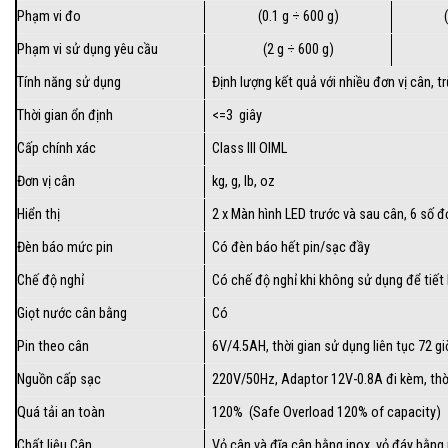
Phạm vi đo
(0.1 g ÷ 600 g)
Phạm vi sử dụng yêu cầu
(2 g ÷ 600 g)
Tính năng sử dụng
Định lượng kết quả với nhiều đơn vị cân, t
Thời gian ổn định
<=3 giây
Cấp chính xác
Class III OIML
Đơn vị cân
kg, g, lb, oz
Hiển thị
2 x Màn hình LED trước và sau cân, 6 số đỏ,
Đèn báo mức pin
Có đèn báo hết pin/sạc đầy
Chế độ nghỉ
Có chế độ nghỉ khi không sử dụng để tiết
Giọt nước cân bằng
Có
Pin theo cân
6V/4.5AH, thời gian sử dụng liên tục 72 gi
Nguồn cấp sạc
220V/50Hz, Adaptor 12V-0.8A đi kèm, thời
Quá tải an toàn
120% (Safe Overload 120% of capacity)
Chất liệu Cân
Vỏ cân và đĩa cân bằng inox, vỏ đáy bằn