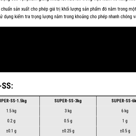
 chuẩn sản xuất cho phép giá trị khối lượng sản phẩm đó nằm trong một 
 sử dụng kiểm tra trọng lượng nằm trong khoảng cho phép nhanh chóng và
-SS:
UPER-SS-1.5kg
SUPER-SS-3kg
SUPER-SS-6
1.5 kg
3 kg
6 kg
0.2 g
0.5 g
1 g
±0.1 g
±0.25 g
±0.5 g