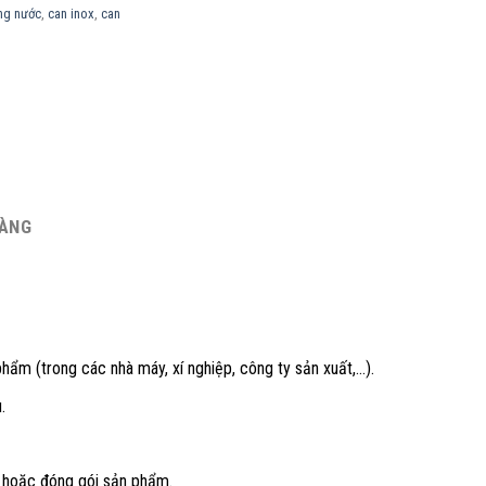
ng nước
,
can inox
,
can
HÀNG
 phẩm (trong các nhà máy, xí nghiệp, công ty sản xuất,…).
.
a hoặc đóng gói sản phẩm.