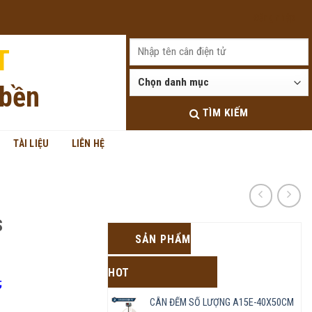
Đăng nhập
T
 bền
TÌM KIẾM
TÀI LIỆU
LIÊN HỆ
S
SẢN PHẨM
HOT
;
CÂN ĐẾM SỐ LƯỢNG A15E-40X50CM