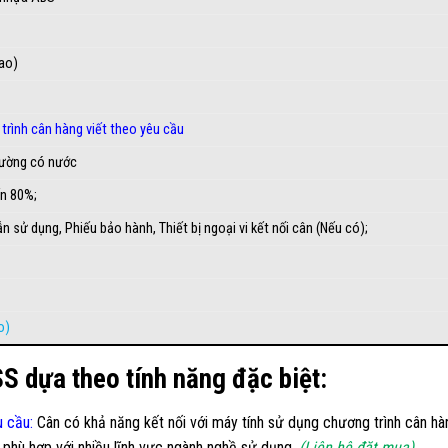
cao)
trình cân hàng viết theo yêu cầu
rường có nước
́n 80%;
 sử dụng, Phiếu bảo hành, Thiết bị ngoại vi kết nối cân (Nếu có);
o)
SS dựa theo tính năng đặc biệt:
u cầu
:
Cân có khả năng kết nối với máy tính sử dụng chương trình cân hàn
n phù hợp với nhiều lĩnh vực ngành nghề sử dụng.
(Liên hệ đặt mua).