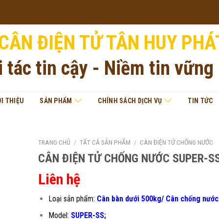
CÂN ĐIỆN TỬ TÂN HUY PHÁ
i tác tin cậy - Niềm tin vững
ỚI THIỆU
SẢN PHẨM
CHÍNH SÁCH DỊCH VỤ
TIN TỨC
TRANG CHỦ
/
TẤT CẢ SẢN PHẨM
/
CÂN ĐIỆN TỬ CHỐNG NƯỚC
CÂN ĐIỆN TỬ CHỐNG NƯỚC SUPER-S
Liên hệ
Loại sản phẩm:
Cân bàn dưới 500kg/ Cân chống nước
Model:
SUPER-SS;