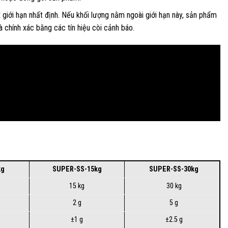
giới hạn nhất định. Nếu khối lượng nằm ngoài giới hạn này, sản phẩm
 chính xác bằng các tín hiệu còi cảnh báo.
kg
SUPER-SS-15kg
SUPER-SS-30kg
15 kg
30 kg
2 g
5 g
±1 g
±2.5 g