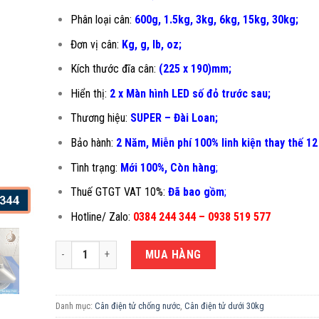
Phân loại cân:
600g, 1.5kg, 3kg, 6kg, 15kg, 30kg;
Đơn vị cân:
Kg, g, lb, oz;
Kích thước đĩa cân:
(225 x 190)mm;
Hiển thị:
2 x Màn hình LED số đỏ trước sau;
Thương hiệu:
SUPER – Đài Loan;
Bảo hành:
2 Năm, Miễn phí 100% linh kiện thay thế 12
Tình trạng:
Mới 100%, Còn hàng
;
Thuế GTGT VAT 10%:
Đã bao gồm
;
Hotline/ Zalo:
0384 244 344 – 0938 519 577
CÂN ĐIỆN TỬ CHỐNG NƯỚC SUPER-SS số lượng
MUA HÀNG
Danh mục:
Cân điện tử chống nước
,
Cân điện tử dưới 30kg