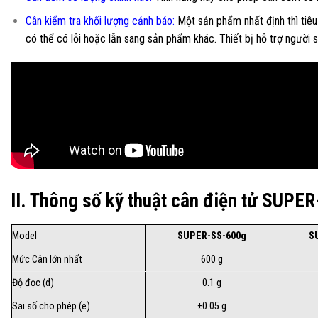
Cân kiểm tra khối lượng cảnh báo
:
Một sản phẩm nhất định thì tiêu
có thể có lỗi hoặc lẫn sang sản phẩm khác. Thiết bị hỗ trợ người
II. Thông số kỹ thuật cân điện tử SUPER
Model
SUPER-SS-600g
S
Mức Cân lớn nhất
600 g
Độ đọc (d)
0.1 g
Sai số cho phép (e)
±0.05 g