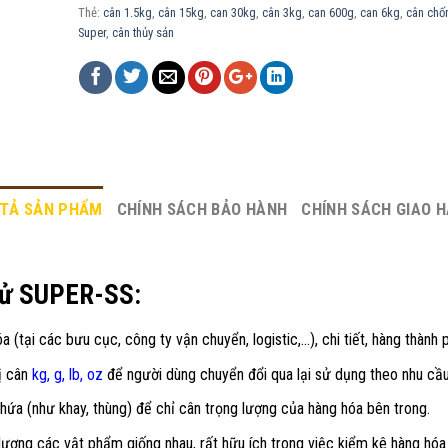
Thẻ:
cân 1.5kg
,
cân 15kg
,
can 30kg
,
cân 3kg
,
can 600g
,
can 6kg
,
cân chố
Super
,
cân thủy sản
TẢ SẢN PHẨM
CHÍNH SÁCH BẢO HÀNH
CHÍNH SÁCH GIAO 
n tử SUPER-SS:
a (tại các bưu cục, công ty vận chuyển, logistic,…), chi tiết, hàng thành
vị cân
kg, g, lb, oz
để người dùng chuyển đổi qua lại sử dụng theo nhu cầu
hứa (như khay, thùng) để chỉ cân trọng lượng của hàng hóa bên trong.
ượng các vật phẩm giống nhau, rất hữu ích trong việc kiểm kê hàng hó