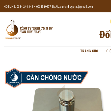
Skip
HOTLINE: 0384.244.344 – 0938519577
EMAIL:cantanhuyphat@gmail.com
to
content
Đố
TRANG CHỦ
GI