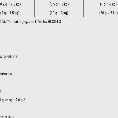
(0.2 g ÷ 1.5 kg)
(0.5 g ÷ 3 kg)
(1 g ÷ 6 kg)
(4 g ÷ 1.5 kg)
(10 g ÷ 3 kg)
(20 g ÷ 6 kg)
rừ bì, đếm số lượng, cân kiểm tra HI-OK-LO
 rõ, dễ nhìn
 kiệm pin
ờ
 gian sạc 4-6 giờ
g nhựa ABS