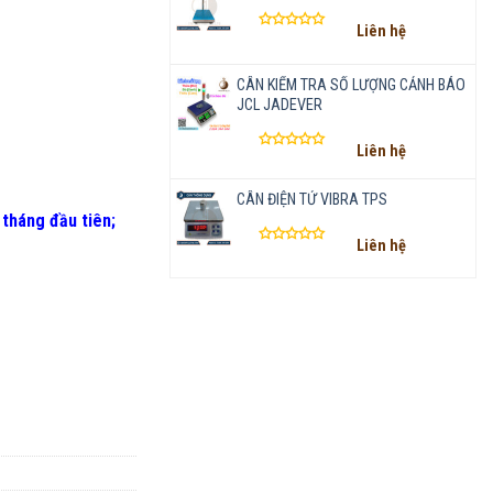
Liên hệ
Được
xếp
hạng
CÂN KIỂM TRA SỐ LƯỢNG CẢNH BÁO
0
JCL JADEVER
5
sao
Liên hệ
Được
xếp
CÂN ĐIỆN TỬ VIBRA TPS
hạng
0
 tháng đầu tiên
;
5
Liên hệ
sao
Được
xếp
hạng
0
5
sao