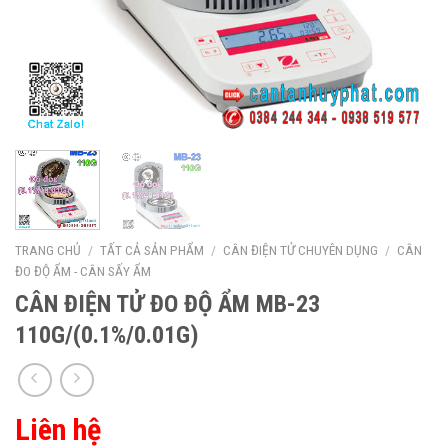
TRANG CHỦ
/
TẤT CẢ SẢN PHẨM
/
CÂN ĐIỆN TỬ CHUYÊN DỤNG
/
CÂN
ĐO ĐỘ ẨM - CÂN SẤY ẨM
CÂN ĐIỆN TỬ ĐO ĐỘ ẨM MB-23
110G/(0.1%/0.01G)
Liên hệ