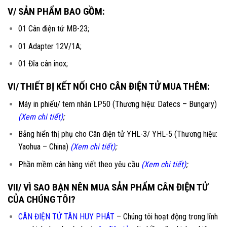
V/ SẢN PHẨM BAO GỒM:
01 Cân điện tử MB-23;
01 Adapter 12V/1A;
01 Đĩa cân inox;
VI/ THIẾT BỊ KẾT NỐI CHO CÂN ĐIỆN TỬ MUA THÊM:
Máy in phiếu/ tem nhãn LP50 (Thương hiệu: Datecs – Bungary)
(Xem chi tiết)
;
Bảng hiển thị phụ cho Cân điện tử YHL-3/ YHL-5 (Thương hiệu:
Yaohua – China)
(Xem chi tiết)
;
Phần mềm cân hàng viết theo yêu cầu
(Xem chi tiết)
;
VII/ VÌ SAO BẠN NÊN MUA SẢN PHẨM CÂN ĐIỆN TỬ
CỦA CHÚNG TÔI?
CÂN ĐIỆN TỬ TÂN HUY PHÁT
– Chúng tôi hoạt động trong lĩnh