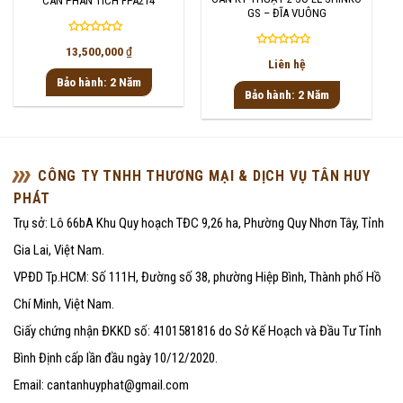
CÂN PHÂN TÍCH FPA214
GS – ĐĨA VUÔNG
Được
13,500,000
₫
Được
xếp
Liên hệ
xếp
hạng
Bảo hành: 2 Năm
hạng
0
Bảo hành: 2 Năm
0
5
5
sao
sao
CÔNG TY TNHH THƯƠNG MẠI & DỊCH VỤ TÂN HUY
PHÁT
Trụ sở: Lô 66bA Khu Quy hoạch TĐC 9,26 ha, Phường Quy Nhơn Tây, Tỉnh
Gia Lai, Việt Nam.
VPĐD Tp.HCM: Số 111H, Đường số 38, phường Hiệp Bình, Thành phố Hồ
Chí Minh, Việt Nam.
Giấy chứng nhận ĐKKD số: 4101581816 do Sở Kế Hoạch và Đầu Tư Tỉnh
Bình Định cấp lần đầu ngày 10/12/2020.
Email: cantanhuyphat@gmail.com