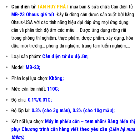
Cân điện tử
TÂN HUY PHÁT
mua bán & sửa chữa Cân điện tử
MB-23 Ohaus giá tốt
. Đây là dòng cân được sản xuất bởi hãng
Ohaus-USA với các tính năng hiệu đại đáp ứng mọi ứng dụng
cân và phân tích độ ẩm các mẫu … Được ứng dụng rộng rãi
trong phòng thí nghiệm, thực phẩm, dược phẩm, xây dựng, hóa
dầu, môi trường… phòng thí nghiệm, trung tâm kiểm nghiệm,…
Loại sản phẩm:
Cân điện tử đo độ ẩm
;
Model:
MB-23
;
Phân loại lựa chọn:
Không;
Mức cân lớn nhất:
110G;
Độ chia:
0.1%/0.01G;
Độ lặp lại:
0.3% (cho 3g mẫu), 0.2% (cho 10g mẫu);
Kết nối lựa chọn:
Máy in phiếu cân – tem nhãn/ Bảng hiển thị
phụ/ Chương trình cân hàng viết theo yêu cầu
(Liên hệ mua
thêm)
;