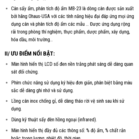
Cân sấy ẩm, phân tích độ ẩm MB-23 là dòng cân được sản xuất
bởi hãng Ohaus-USA với các tính năng hiệu đại đáp ứng mọi ứng
dụng cân và phân tích độ ẩm các mẫu … Được ứng dụng rộng
rãi trong phòng thí nghiệm, thực phẩm, dược phẩm, xây dựng,
hóa dầu, môi trường…
II/ ƯU ĐIỂM NỔI BẬT:
Màn hình hiển thị LCD số đen nền trắng phát sáng dễ dàng quan
sát đối chứng.
Phím chức năng sử dụng ký hiệu đơn giản, phân biệt bằng màu
sắc dễ dàng ghi nhớ và sử dụng.
Lồng cân inox chống gỉ, dễ dàng tháo rời vệ sinh sau khi sử
dụng.
Dùng kỹ thuật sấy đèn hồng ngoại (infrared).
Màn hình hiển thị đầy đủ các thông số: % độ ẩm, % chất rắn
hoặc trọng lượng, nhiệt độ, thời gian.