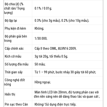
Độ chia (d) (%
chất rắn/ Trọng
0.1% / 0.01g;
lượng)
Độ lặp lại
0.3% (cho 3g mẫu); 0.2% (cho 10g mẫu);
Phụ kiện đi kèm
Không;
Độ phân giải bên
1/30.000;
trong
Cấp chính xác
Cấp II theo OIML, ĐLVN16:2009;
Kích cỡ mẫu
3g tới 20g, tối thiểu 0.5g;
Số lượng đĩa mẫu
50 mẫu;
Thời gian sấy
Từ 1 – 99 phút, bước nhảy 30 giây tới 60 phút;
Công nghệ đốt
Hồng ngoại;
nóng
Màn hình LCD lớn 20mm, độ tương phản cao với
Hiển thị
đèn nền sáng nên dễ dàng thao tác và quan sát ;
Pin sạc theo Cân
Không/ Sử dụng điện trực tiếp;