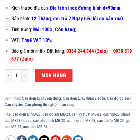
Kích thước đĩa cân:
Đĩa tròn inox đường kính d=90mm;
Bảo hành:
12 Tháng
,
đổi trả 7 Ngày nếu lỗi do sản xuất;
Tình trạng:
Mới 100%, Còn hàng
;
VAT:
Thuế VAT 10%
;
Báo giá mới nhất/ Đặt hàng:
0384 244 344 (Zalo) – 0938 519
577 (Zalo
)
;
CÂN ĐIỆN TỬ ĐO ĐỘ ẨM MB-23 110G/(0.1%/0.01G) số lượng
MUA HÀNG
Danh mục:
Cân điện tử chuyên dụng
,
Cân điện tử kỹ thuật 2 số lẻ
,
Cân đo độ ẩm -
Cân sấy ẩm
,
Cân phòng thí nghiệm-cân vàng
Thẻ:
can dien tu MB-23
,
can do am MB-23
,
can ky thuat MB-23
,
can MB-23 Ohaus
,
can MB23 Ohaus
,
can phan tich MB-23
,
can say am MB-23
,
can tieu ly MB-23
,
gia
can MB-23
,
mua can MB-23