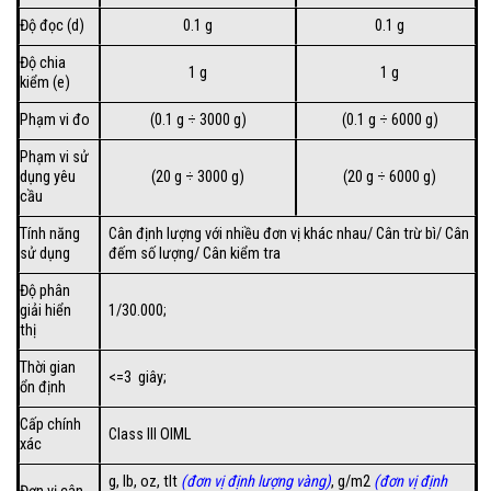
Độ đọc (d)
0.1 g
0.1 g
Độ chia
1 g
1 g
kiểm (e)
Phạm vi đo
(0.1 g ÷ 3000 g)
(0.1 g ÷ 6000 g)
Phạm vi sử
dụng yêu
(20 g ÷ 3000 g)
(20 g ÷ 6000 g)
cầu
Tính năng
Cân định lượng với nhiều đơn vị khác nhau/ Cân trừ bì/ Cân
sử dụng
đếm số lượng/ Cân kiểm tra
Độ phân
giải hiển
1/30.000;
thị
Thời gian
<=3 giây;
ổn định
Cấp chính
Class III OIML
xác
g, lb, oz, tlt
(đơn vị định lượng vàng)
, g/m2
(đơn vị định