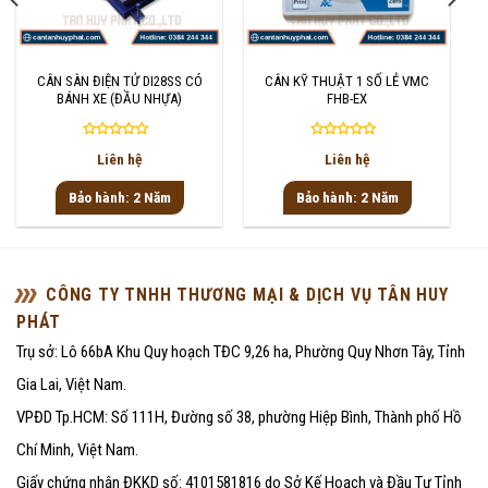
CÂN SÀN ĐIỆN TỬ DI28SS CÓ
CÂN KỸ THUẬT 1 SỐ LẺ VMC
BÁNH XE (ĐẦU NHỰA)
FHB-EX
Được
Được
Liên hệ
Liên hệ
xếp
xếp
hạng
hạng
Bảo hành: 2 Năm
Bảo hành: 2 Năm
0
0
5
5
sao
sao
CÔNG TY TNHH THƯƠNG MẠI & DỊCH VỤ TÂN HUY
PHÁT
Trụ sở: Lô 66bA Khu Quy hoạch TĐC 9,26 ha, Phường Quy Nhơn Tây, Tỉnh
Gia Lai, Việt Nam.
VPĐD Tp.HCM: Số 111H, Đường số 38, phường Hiệp Bình, Thành phố Hồ
Chí Minh, Việt Nam.
Giấy chứng nhận ĐKKD số: 4101581816 do Sở Kế Hoạch và Đầu Tư Tỉnh