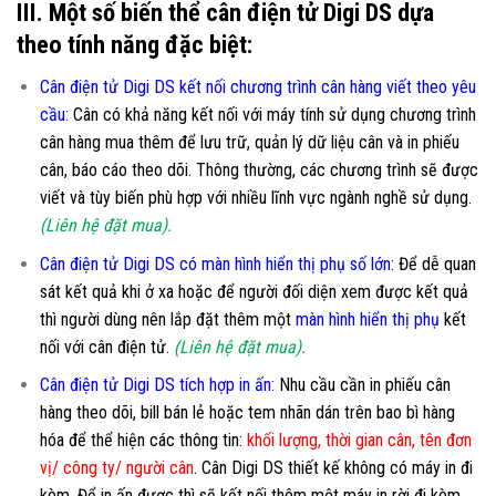
III. Một số biến thể cân điện tử Digi DS dựa
theo tính năng đặc biệt:
Cân điện tử Digi DS kết nối chương trình cân hàng viết theo yêu
cầu
:
Cân có khả năng kết nối với máy tính sử dụng chương trình
cân hàng mua thêm để lưu trữ, quản lý dữ liệu cân và in phiếu
cân, báo cáo theo dõi. Thông thường, các chương trình sẽ được
viết và tùy biến phù hợp với nhiều lĩnh vực ngành nghề sử dụng.
(Liên hệ đặt mua).
Cân điện tử Digi DS có màn hình hiển thị phụ số lớn
:
Để dễ quan
sát kết quả khi ở xa hoặc để người đối diện xem được kết quả
thì người dùng nên lắp đặt thêm một
màn hình hiển thị phụ
kết
nối với cân điện tử.
(Liên hệ đặt mua).
Cân điện tử Digi DS tích hợp in ấn:
Nhu cầu cần in phiếu cân
hàng theo dõi, bill bán lẻ hoặc tem nhãn dán trên bao bì hàng
hóa để thể hiện các thông tin:
khối lượng, thời gian cân, tên đơn
vị/ công ty/ người cân
. Cân Digi DS thiết kế không có máy in đi
kèm. Để in ấn được thì sẽ kết nối thêm một máy in rời đi kèm.