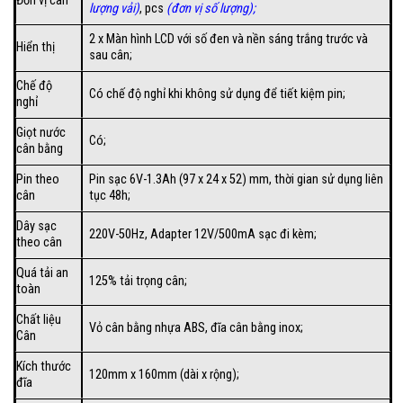
Đơn vị cân
lượng vải)
, pcs
(đơn vị số lượng);
2 x Màn hình LCD với số đen và nền sáng trắng trước và
Hiển thị
sau cân;
Chế độ
Có chế độ nghỉ khi không sử dụng để tiết kiệm pin;
nghỉ
Giọt nước
Có;
cân bằng
Pin theo
Pin sạc 6V-1.3Ah (97 x 24 x 52) mm, thời gian sử dụng liên
cân
tục 48h;
Dây sạc
220V-50Hz, Adapter 12V/500mA sạc đi kèm;
theo cân
Quá tải an
125% tải trọng cân;
toàn
Chất liệu
Vỏ cân bằng nhựa ABS, đĩa cân bằng inox;
Cân
Kích thước
120mm x 160mm (dài x rộng);
đĩa