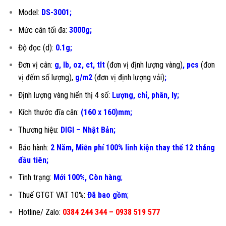
Model:
DS-3001
;
Mức cân tối đa:
3000g;
Độ đọc (d):
0.1g;
Đơn vị cân:
g, lb, oz, ct, tlt
(đơn vị định lượng vàng)
, pcs
(đơn
vị đếm số lượng),
g/m2
(đơn vị định lượng vải)
;
Định lượng vàng hiển thị 4 số:
Lượng, chỉ, phân, ly;
Kích thước đĩa cân:
(160 x 160)mm;
Thương hiệu:
DIGI – Nhật Bản;
Bảo hành:
2 Năm, Miễn phí 100% linh kiện thay thế 12 tháng
đầu tiên
;
Tình trạng:
Mới 100%, Còn hàng
;
Thuế GTGT VAT 10%:
Đã bao gồm
;
Hotline/ Zalo:
0384 244 344 – 0938 519 577