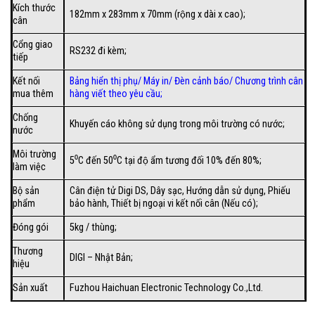
Kích thước
182mm x 283mm x 70mm (rộng x dài x cao);
cân
Cổng giao
RS232 đi kèm;
tiếp
Kết nối
Bảng hiển thị phụ
/
Máy in
/
Đèn cảnh báo
/
Chương trình cân
mua thêm
hàng viết theo yêu cầu;
Chống
Khuyến cáo không sử dụng trong môi trường có nước;
nước
Môi trường
5⁰C đến 50⁰C tại độ ẩm tương đối 10% đến 80%;
làm việc
Bộ sản
Cân điện tử Digi DS, Dây sạc, Hướng dẫn sử dụng, Phiếu
phẩm
bảo hành, Thiết bị ngoại vi kết nối cân (Nếu có);
Đóng gói
5kg / thùng;
Thương
DIGI – Nhật Bản;
hiệu
Sản xuất
Fuzhou Haichuan Electronic Technology Co.,Ltd.