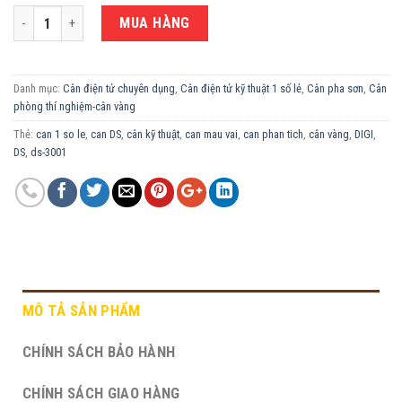
CÂN KỸ THUẬT 1 SỐ LẺ DIGI DS-3001 số lượng
MUA HÀNG
Danh mục:
Cân điện tử chuyên dụng
,
Cân điện tử kỹ thuật 1 số lẻ
,
Cân pha sơn
,
Cân
phòng thí nghiệm-cân vàng
Thẻ:
can 1 so le
,
can DS
,
cân kỹ thuật
,
can mau vai
,
can phan tich
,
cân vàng
,
DIGI
,
DS
,
ds-3001
MÔ TẢ SẢN PHẨM
CHÍNH SÁCH BẢO HÀNH
CHÍNH SÁCH GIAO HÀNG