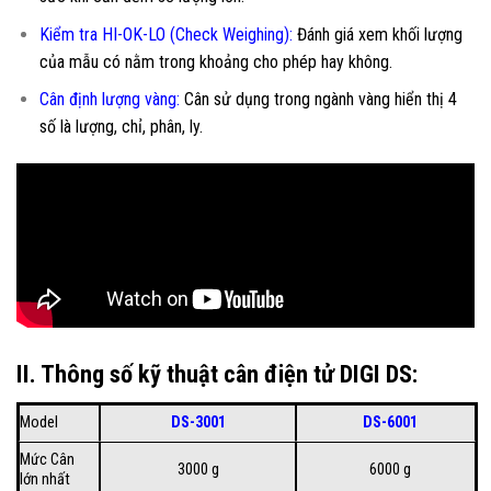
Kiểm tra HI-OK-LO (Check Weighing):
Đánh giá xem khối lượng
của mẫu có nằm trong khoảng cho phép hay không.
Cân định lượng vàng:
Cân sử dụng trong ngành vàng hiển thị 4
số là lượng, chỉ, phân, ly.
II. Thông số kỹ thuật cân điện tử DIGI DS:
Model
DS-3001
DS-6001
Mức Cân
3000 g
6000 g
lớn nhất