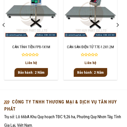
CÂN TÍNH TIỀN FPD-1X1M
CÂN SÀN ĐIỆN TỬ T7E-1.2X1.2M
Được
Được
Liên hệ
Liên hệ
xếp
xếp
hạng
hạng
Bảo hành: 2 Năm
Bảo hành: 2 Năm
0
0
5
5
sao
sao
CÔNG TY TNHH THƯƠNG MẠI & DỊCH VỤ TÂN HUY
PHÁT
Trụ sở: Lô 66bA Khu Quy hoạch TĐC 9,26 ha, Phường Quy Nhơn Tây, Tỉnh
Gia Lai, Việt Nam.