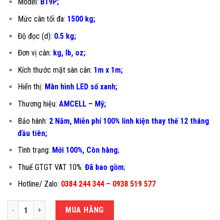
Model:
B19P;
Mức cân tối đa:
1500 kg;
Độ đọc (d):
0.5 kg;
Đơn vị cân:
kg, lb, oz;
Kích thước mặt sàn cân:
1m x 1m;
Hiển thị:
Màn hình LED số xanh;
Thương hiệu:
AMCELL – Mỹ;
Bảo hành:
2 Năm, Miễn phí 100% linh kiện thay thế 12 tháng
đầu tiên
;
Tình trạng:
Mới 100%, Còn hàng
;
Thuế GTGT VAT 10%:
Đã bao gồm
;
Hotline/ Zalo:
0384 244 344 – 0938 519 577
CÂN SÀN ĐIỆN TỬ 1.5 TẤN B19P-1X1M số lượng
MUA HÀNG