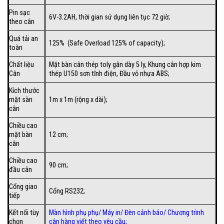
Pin sạc
6V-3.2AH, thời gian sử dụng liên tục 72 giờ;
theo cân
Quá tải an
125% (Safe Overload 125% of capacity);
toàn
Chất liệu
Mặt bàn cân thép toly gân dày 5 ly, Khung cân hợp kim
Cân
thép U150 sơn tĩnh điện, Đầu vỏ nhựa ABS;
Kích thước
mặt sàn
1m x 1m (rộng x dài);
cân
Chiều cao
mặt bàn
12 cm;
cân
Chiều cao
90 cm;
đầu cân
Cổng giao
Cổng RS232;
tiếp
Kết nối tùy
Màn hình phụ phụ/
Máy in
/
Đèn cảnh báo
/
Chương trình
chọn
cân hàng viết theo yêu cầu
;