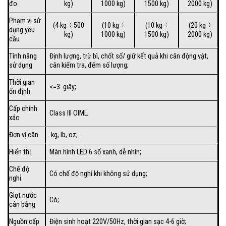
đo
kg)
1000 kg)
1500 kg)
2000 kg)
Phạm vi sử
(4 kg ÷ 500
(10 kg ÷
(10 kg ÷
(20 kg ÷
dụng yêu
kg)
1000 kg)
1500 kg)
2000 kg)
cầu
Tính năng
Định lượng, trừ bì, chốt số/ giữ kết quả khi cân động vật,
sử dụng
cân kiểm tra, đếm số lượng;
Thời gian
<=3 giây;
ổn định
Cấp chính
Class III OIML;
xác
Đơn vị cân
kg, lb, oz;
Hiển thị
Màn hình LED 6 số xanh, dễ nhìn;
Chế độ
Có chế độ nghỉ khi không sử dụng;
nghỉ
Giọt nước
Có;
cân bằng
Nguồn cấp
Điện sinh hoạt 220V/50Hz, thời gian sạc 4-6 giờ;