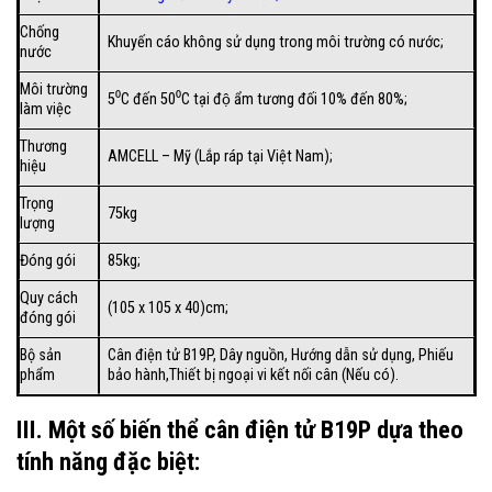
Chống
Khuyến cáo không sử dụng trong môi trường có nước;
nước
Môi trường
5⁰C đến 50⁰C tại độ ẩm tương đối 10% đến 80%;
làm việc
Thương
AMCELL – Mỹ (Lắp ráp tại Việt Nam);
hiệu
Trọng
75kg
lượng
Đóng gói
85kg;
Quy cách
(105 x 105 x 40)cm;
đóng gói
Bộ sản
Cân điện tử B19P, Dây nguồn, Hướng dẫn sử dụng, Phiếu
phẩm
bảo hành,Thiết bị ngoại vi kết nối cân (Nếu có).
III. Một số biến thể cân điện tử B19P dựa theo
tính năng đặc biệt: