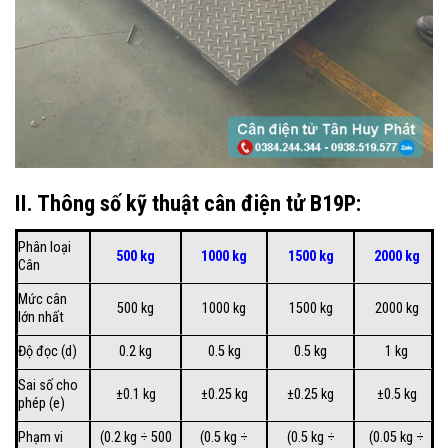
II. Thông số kỹ thuật cân điện tử B19P:
Phân loại
500 kg
1000 kg
1500 kg
2000 kg
Cân
Mức cân
500 kg
1000 kg
1500 kg
2000 kg
lớn nhất
Độ đọc (d)
0.2 kg
0.5 kg
0.5 kg
1 kg
Sai số cho
±0.1 kg
±0.25 kg
±0.25 kg
±0.5 kg
phép (e)
Phạm vi
(0.2 kg ÷ 500
(0.5 kg ÷
(0.5 kg ÷
(0.05 kg ÷