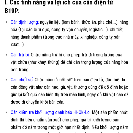
I. Các tính năng và lợi ích của cân điện tử
B19P:
Cân định lượng:
nguyên liệu (làm bánh, thức ăn, pha chế,…), hàng
hóa (tại các bưu cục, công ty vận chuyển, logistic,…), chi tiết,
hàng thành phẩm (trong các nhà máy, xí nghiệp, công ty sản
xuất,…).
Cân trừ bì:
Chức năng trừ bì cho phép trừ đi trọng lượng của
vật chứa (như khay, thùng) để chỉ cân trọng lượng của hàng hóa
bên trong.
Cân chốt số:
Chức năng “chốt số” trên cân điện tử, đặc biệt là
cân động vật như cân heo, gà, vịt, thường dùng để cố định hoặc
giữ lại kết quả cân hiển thị trên màn hình, ngay cả khi vật cân đã
được di chuyển khỏi bàn cân.
Cân kiểm tra khối lượng cảnh báo Hi-Ok-Lo:
Một sản phẩm nhất
định thì tiêu chuẩn sản xuất cho phép giá trị khối lượng sản
phẩm đó nằm trong một giới hạn nhất định. Nếu khối lượng nằm