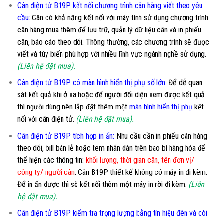
Cân điện tử B19P kết nối chương trình cân hàng viết theo yêu
cầu
:
Cân có khả năng kết nối với máy tính sử dụng chương trình
cân hàng mua thêm để lưu trữ, quản lý dữ liệu cân và in phiếu
cân, báo cáo theo dõi. Thông thường, các chương trình sẽ được
viết và tùy biến phù hợp với nhiều lĩnh vực ngành nghề sử dụng.
(Liên hệ đặt mua).
Cân điện tử B19P có màn hình hiển thị phụ số lớn
:
Để dễ quan
sát kết quả khi ở xa hoặc để người đối diện xem được kết quả
thì người dùng nên lắp đặt thêm một
màn hình hiển thị phụ
kết
nối với cân điện tử.
(Liên hệ đặt mua).
Cân điện tử B19P tích hợp in ấn:
Nhu cầu cần in phiếu cân hàng
theo dõi, bill bán lẻ hoặc tem nhãn dán trên bao bì hàng hóa để
thể hiện các thông tin:
khối lượng, thời gian cân, tên đơn vị/
công ty/ người cân
. Cân B19P thiết kế không có máy in đi kèm.
Để in ấn được thì sẽ kết nối thêm một máy in rời đi kèm.
(Liên
hệ đặt mua).
Cân điện tử B19P kiểm tra trọng lượng bằng tín hiệu đèn và còi