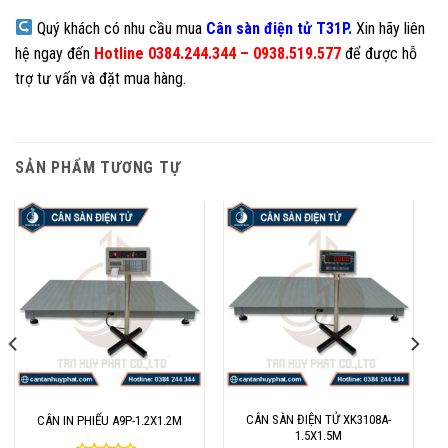
Quý khách có nhu cầu mua
Cân sàn điện tử
T31P
.
Xin hãy liên
hệ ngay đến
Hotline 0384.244.344 – 0938.519.577
để được hỗ
trợ tư vấn và đặt mua hàng.
SẢN PHẨM TƯƠNG TỰ
CÂN SÀN ĐIỆN TỬ XK3108A-
CÂN IN PHIẾU A9P-1.2X1.2M
1.5X1.5M