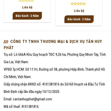
Được
Liên hệ
Được
xếp
Liên hệ
xếp
hạng
Bảo hành: 2 Năm
hạng
0
Bảo hành: 2 Năm
0
5
5
sao
sao
CÔNG TY TNHH THƯƠNG MẠI & DỊCH VỤ TÂN HUY
PHÁT
Trụ sở: Lô 66bA Khu Quy hoạch TĐC 9,26 ha, Phường Quy Nhơn Tây, Tỉnh
Gia Lai, Việt Nam.
VPĐD Tp.HCM: Số 111H, Đường số 38, phường Hiệp Bình, Thành phố Hồ
Chí Minh, Việt Nam.
Giấy chứng nhận ĐKKD số: 4101581816 do Sở Kế Hoạch và Đầu Tư Tỉnh
Bình Định cấp lần đầu ngày 10/12/2020.
Email: cantanhuyphat@gmail.com
Mã số thuế: 4101581816.