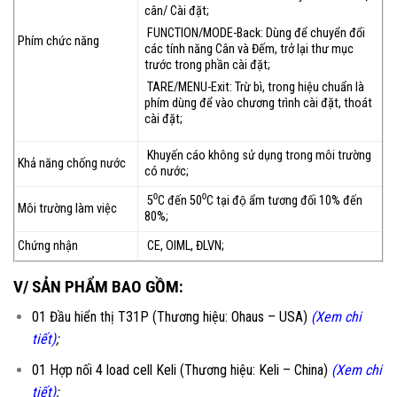
cân/ Cài đặt;
FUNCTION/MODE-Back: Dùng để chuyển đổi
Phím chức năng
các tính năng Cân và Đếm, trở lại thư mục
trước trong phần cài đặt;
TARE/MENU-Exit: Trừ bì, trong hiệu chuẩn là
phím dùng để vào chương trình cài đặt, thoát
cài đặt;
Khuyến cáo không sử dụng trong môi trường
Khả năng chống nước
có nước;
5⁰C đến 50⁰C tại độ ẩm tương đối 10% đến
Môi trường làm việc
80%;
Chứng nhận
CE, OIML, ĐLVN;
V/ SẢN PHẨM BAO GỒM:
01 Đầu hiển thị T31P (Thương hiệu: Ohaus – USA)
(Xem chi
tiết)
;
01 Hợp nối 4 load cell Keli (Thương hiệu: Keli – China)
(Xem chi
tiết)
;