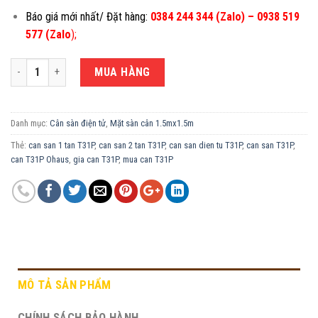
Báo giá mới nhất/ Đặt hàng:
0384 244 344 (Zalo) – 0938 519
577 (Zalo
)
;
CÂN SÀN ĐIỆN TỬ T31P-S150 1 TẤN/ 2 TẤN (LỰA CHỌN) số lượng
MUA HÀNG
Danh mục:
Cân sàn điện tử
,
Mặt sàn cân 1.5mx1.5m
Thẻ:
can san 1 tan T31P
,
can san 2 tan T31P
,
can san dien tu T31P
,
can san T31P
,
can T31P Ohaus
,
gia can T31P
,
mua can T31P
MÔ TẢ SẢN PHẨM
CHÍNH SÁCH BẢO HÀNH