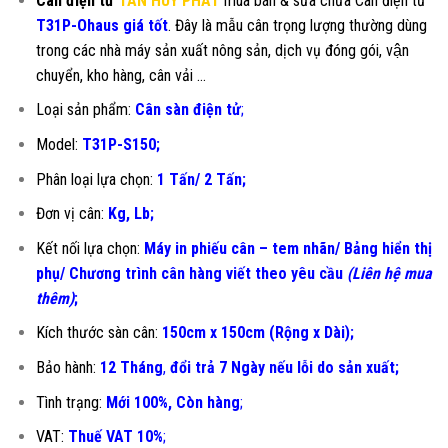
Cân điện tử
TÂN HUY PHÁT
mua bán & sửa chữa Cân điện tử
T31P-Ohaus giá tốt
. Đây là mẫu cân trọng lượng thường dùng
trong các nhà máy sản xuất nông sản, dịch vụ đóng gói, vận
chuyển, kho hàng, cân vải …
Loại sản phẩm:
Cân sàn điện tử
;
Model:
T31P-S150;
Phân loại lựa chọn:
1 Tấn/ 2 Tấn;
Đơn vị cân:
Kg, Lb;
Kết nối lựa chọn:
Máy in phiếu cân – tem nhãn/ Bảng hiển thị
phụ/ Chương trình cân hàng viết theo yêu cầu
(Liên hệ mua
thêm)
;
Kích thước sàn cân:
150cm x 150cm (Rộng x Dài);
Bảo hành:
12 Tháng
,
đổi trả 7 Ngày nếu lỗi do sản xuất;
Tình trạng:
Mới 100%, Còn hàng
;
VAT:
Thuế VAT 10%
;