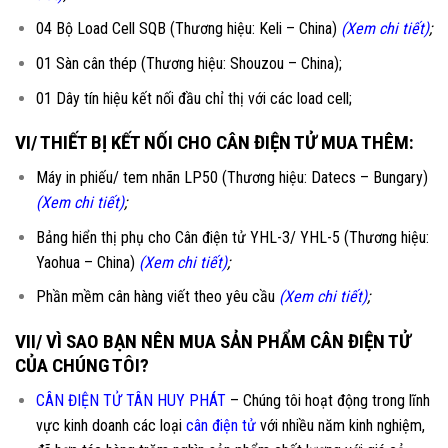
04 Bộ Load Cell SQB (Thương hiệu: Keli – China)
(Xem chi tiết)
;
01 Sàn cân thép (Thương hiệu: Shouzou – China);
01 Dây tín hiệu kết nối đầu chỉ thị với các load cell;
VI/ THIẾT BỊ KẾT NỐI CHO CÂN ĐIỆN TỬ MUA THÊM:
Máy in phiếu/ tem nhãn LP50 (Thương hiệu: Datecs – Bungary)
(Xem chi tiết)
;
Bảng hiển thị phụ cho Cân điện tử YHL-3/ YHL-5 (Thương hiệu:
Yaohua – China)
(Xem chi tiết)
;
Phần mềm cân hàng viết theo yêu cầu
(Xem chi tiết)
;
VII/ VÌ SAO BẠN NÊN MUA SẢN PHẨM CÂN ĐIỆN TỬ
CỦA CHÚNG TÔI?
CÂN ĐIỆN TỬ TÂN HUY PHÁT
– Chúng tôi hoạt động trong lĩnh
vực kinh doanh các loại
cân điện tử
với nhiều năm kinh nghiệm,