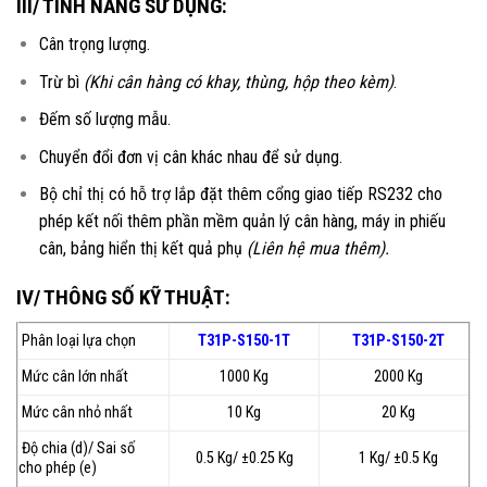
III/ TÍNH NĂNG SỬ DỤNG:
Cân trọng lượng.
Trừ bì
(Khi cân hàng có khay, thùng, hộp theo kèm)
.
Đếm số lượng mẫu.
Chuyển đổi đơn vị cân khác nhau để sử dụng.
Bộ chỉ thị có hỗ trợ lắp đặt thêm cổng giao tiếp RS232 cho
phép kết nối thêm phần mềm quản lý cân hàng, máy in phiếu
cân, bảng hiển thị kết quả phụ
(Liên hệ mua thêm).
IV/ THÔNG SỐ KỸ THUẬT:
Phân loại lựa chọn
T31P-S150-1T
T31P-S150-2T
Mức cân lớn nhất
1000 Kg
2000 Kg
Mức cân nhỏ nhất
10 Kg
20 Kg
Độ chia (d)/ Sai số
0.5 Kg/ ±0.25 Kg
1 Kg/ ±0.5 Kg
cho phép (e)