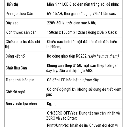
Hiển thị
Màn hình LCD 6 số đen nền trắng, rõ, dễ nhìn;
Pin sạc theo Cân
6V-4.5AH, thời gian sử dụng 72h/ 1 lần sạc;
Dây sạc
220V-50Hz, thời gian sạc 6-8h;
Kích thước sàn cân
150cm x 150cm x 12cm ( Rộng x Dài x Cao);
Chiều cao trụ đầu chỉ
Chiều cao tính từ mặt đất lên đỉnh đầu hiển
thị
thị 90cm;
Cổng kết nối
Bo cổng giao tiếp RS232
(Liên hệ mua thêm)
;
Khung cân thép U150, mặt sàn thép tole gân
Chất liệu Cân
dày 5ly, đầu chỉ thị nhựa ABS;
Trạng thái báo pin
Có đèn LED báo hết pin/sạc đầy;
Có chế độ nghỉ khi không sử dụng để tiết kiệm
Chế độ nghỉ
pin;
Đơn vị cân lựa chọn
Kg, lb;
ON/ZERO-OFF/Yes: Dùng tắt mở cân, nhấn về
ZERO và vào Enter;
Print/Unit-No: Nhấn để in/ Chuyển đổi đơn vị