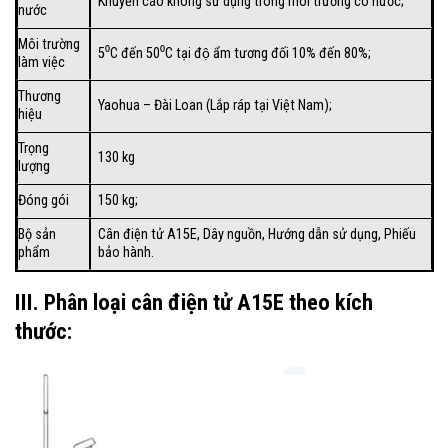
Khuyến cáo không sử dụng trong môi trường có nước;
nước
Môi trường
5⁰C đến 50⁰C tại độ ẩm tương đối 10% đến 80%;
làm việc
Thương
Yaohua – Đài Loan (Lắp ráp tại Việt Nam);
hiệu
Trọng
130 kg
lượng
Đóng gói
150 kg;
Bộ sản
Cân điện tử A15E, Dây nguồn, Hướng dẫn sử dụng, Phiếu
phẩm
bảo hành.
III. Phân loại cân điện tử A15E theo kích
thước: