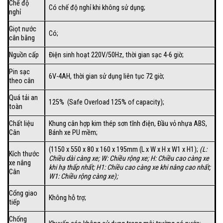
Chế độ
Có chế độ nghỉ khi không sử dụng;
nghỉ
Giọt nước
Có;
cân bằng
Nguồn cấp
Điện sinh hoạt 220V/50Hz, thời gian sạc 4-6 giờ;
Pin sạc
6V-4AH, thời gian sử dụng liên tục 72 giờ;
theo cân
Quá tải an
125% (Safe Overload 125% of capacity);
toàn
Chất liệu
Khung cân hợp kim thép sơn tĩnh điện, Đầu vỏ nhựa ABS,
Cân
Bánh xe PU mềm;
(1150 x 550 x 80 x 160 x 195mm (L x W x H x W1 x H1);
(
L:
Kích thước
Chiều dài càng xe; W: Chiều rộng xe; H: Chiều cao càng xe
xe nâng
khi hạ thấp nhất; H1: Chiều cao càng xe khi nâng cao nhất;
Cân
W1: Chiều rộng càng xe);
Cổng giao
Không hỗ trợ;
tiếp
Chống