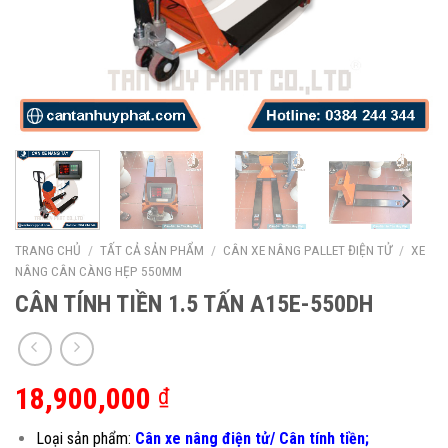
TRANG CHỦ
/
TẤT CẢ SẢN PHẨM
/
CÂN XE NÂNG PALLET ĐIỆN TỬ
/
XE
NÂNG CÂN CÀNG HẸP 550MM
CÂN TÍNH TIỀN 1.5 TẤN A15E-550DH
18,900,000
₫
Loại sản phẩm:
Cân xe nâng điện tử/ Cân tính tiền;