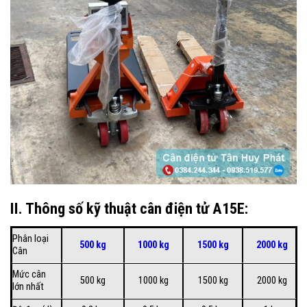
II. Thông số kỹ thuật cân điện tử A15E:
Phân loại
500 kg
1000 kg
1500 kg
2000 kg
Cân
Mức cân
500 kg
1000 kg
1500 kg
2000 kg
lớn nhất