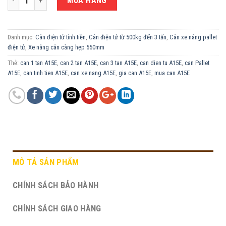
MUA HÀNG
Danh mục:
Cân điện tử tính tiền
,
Cân điện tử từ 500kg đến 3 tấn
,
Cân xe nâng pallet
điện tử
,
Xe nâng cân càng hẹp 550mm
Thẻ:
can 1 tan A15E
,
can 2 tan A15E
,
can 3 tan A15E
,
can dien tu A15E
,
can Pallet
A15E
,
can tinh tien A15E
,
can xe nang A15E
,
gia can A15E
,
mua can A15E
MÔ TẢ SẢN PHẨM
CHÍNH SÁCH BẢO HÀNH
CHÍNH SÁCH GIAO HÀNG