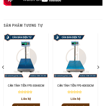
SẢN PHẨM TƯƠNG TỰ
CÂN TÍNH TIỀN FPD-30X40CM
CÂN TÍNH TIỀN FPD-40X50CM
Được
Được
Liên hệ
Liên hệ
xếp
xếp
hạng
hạng