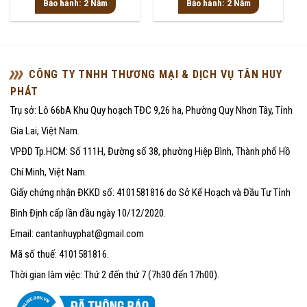
Bảo hành: 2 Năm
Bảo hành: 2 Năm
0
0
5
5
sao
sao
CÔNG TY TNHH THƯƠNG MẠI & DỊCH VỤ TÂN HUY
PHÁT
Trụ sở: Lô 66bA Khu Quy hoạch TĐC 9,26 ha, Phường Quy Nhơn Tây, Tỉnh
Gia Lai, Việt Nam.
VPĐD Tp.HCM: Số 111H, Đường số 38, phường Hiệp Bình, Thành phố Hồ
Chí Minh, Việt Nam.
Giấy chứng nhận ĐKKD số: 4101581816 do Sở Kế Hoạch và Đầu Tư Tỉnh
Bình Định cấp lần đầu ngày 10/12/2020.
Email: cantanhuyphat@gmail.com
Mã số thuế: 4101581816.
Thời gian làm việc: Thứ 2 đến thứ 7 (7h30 đến 17h00).