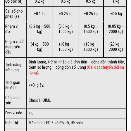
Độ đọc (d)
0.2 kg
0.5 kg
0.5 kg
1 kg
Sai số cho
±0.1 kg
±0.25 kg
±0.25 kg
±0.5 kg
phép (e)
Phạm vi
(0.2 kg ÷ 500
(0.5 kg ÷
(0.5 kg ÷
(0.05 kg ÷
đo
kg)
1000 kg)
1500 kg)
2000 kg)
Phạm vi sử
(4 kg ÷ 500
(10 kg ÷
(10 kg ÷
(20 kg ÷
dụng yêu
kg)
1000 kg)
1500 kg)
2000 kg)
cầu
Định lượng, trừ bì, nhập giá tính tiền – cộng dồn thành tiền,
Tính năng
đếm số lượng – cộng dồn số lượng
(Cài đặt chuyển đổi sử
sử dụng
dụng)
;
Thời gian
<=3 giây;
ổn định
Cấp chính
Class III OIML;
xác
Đơn vị cân
kg;
Hiển thị
Màn hình LED 6 số đỏ, rõ, dễ nhìn;