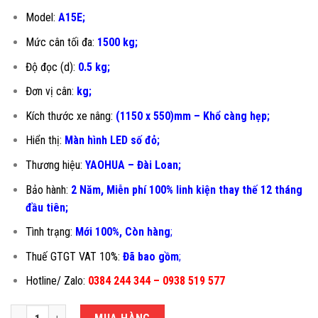
Model:
A15E;
Mức cân tối đa:
1500 kg;
Độ đọc (d):
0.5 kg;
Đơn vị cân:
kg;
Kích thước xe nâng:
(1150 x 550)mm – Khổ càng hẹp;
Hiển thị:
Màn hình LED số đỏ;
Thương hiệu:
YAOHUA – Đài Loan;
Bảo hành:
2 Năm, Miễn phí 100% linh kiện thay thế 12 tháng
đầu tiên
;
Tình trạng:
Mới 100%, Còn hàng
;
Thuế GTGT VAT 10%:
Đã bao gồm
;
Hotline/ Zalo:
0384 244 344 – 0938 519 577
CÂN TÍNH TIỀN 1.5 TẤN A15E-550DH số lượng