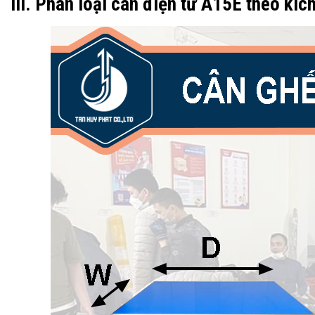
III. Phân loại cân điện tử A15E theo kíc