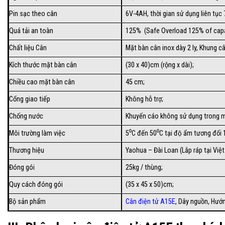
Pin sạc theo cân
6V-4AH, thời gian sử dụng liên tục 
Quá tải an toàn
125% (Safe Overload 125% of capa
Chất liệu Cân
Mặt bàn cân inox dày 2 ly, Khung 
Kích thước mặt bàn cân
(30 x 40)cm (rộng x dài);
Chiều cao mặt bàn cân
45 cm;
Cổng giao tiếp
Không hỗ trợ;
Chống nước
Khuyến cáo không sử dụng trong m
Môi trường làm việc
5⁰C đến 50⁰C tại độ ẩm tương đố
Thương hiệu
Yaohua – Đài Loan (Lắp ráp tại Việ
Đóng gói
25kg / thùng;
Quy cách đóng gói
(35 x 45 x 50)cm;
Bộ sản phẩm
Cân điện tử A15E
, Dây nguồn, Hướ