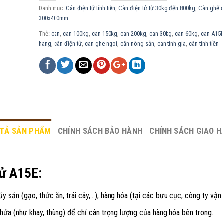
Danh mục:
Cân điện tử tính tiền
,
Cân điện tử từ 30kg đến 800kg
,
Cân ghế đ
300x400mm
Thẻ:
can
,
can 100kg
,
can 150kg
,
can 200kg
,
can 30kg
,
can 60kg
,
can A15
hang
,
cân điện tử
,
can ghe ngoi
,
cân nông sản
,
can tinh gia
,
cân tính tiền
TẢ SẢN PHẨM
CHÍNH SÁCH BẢO HÀNH
CHÍNH SÁCH GIAO 
tử A15E:
y sản (gạo, thức ăn, trái cây,…), hàng hóa (tại các bưu cục, công ty vận 
hứa (như khay, thùng) để chỉ cân trọng lượng của hàng hóa bên trong.