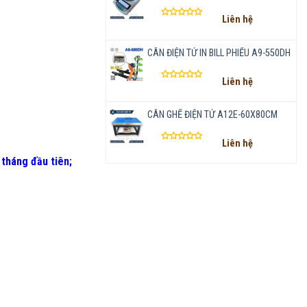
Liên hệ
Được
xếp
hạng
CÂN ĐIỆN TỬ IN BILL PHIẾU A9-550DH
0
5
Liên hệ
sao
Được
xếp
hạng
CÂN GHẾ ĐIỆN TỬ A12E-60X80CM
0
5
Liên hệ
sao
Được
 tháng đầu tiên
;
xếp
hạng
0
5
sao