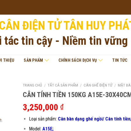
CÂN ĐIỆN TỬ TÂN HUY PHÁ
i tác tin cậy - Niềm tin vững
ỚI THIỆU
SẢN PHẨM
CHÍNH SÁCH DỊCH VỤ
TIN TỨC
TRANG CHỦ
/
TẤT CẢ SẢN PHẨM
/
CÂN GHẾ ĐIỆN TỬ
/
MẶT BÀ
CÂN TÍNH TIỀN 150KG A15E-30X40C
3,250,000
₫
Loại sản phẩm:
Cân bàn dạng ghế ngồi/ Cân tính tiền
Model:
A15E;