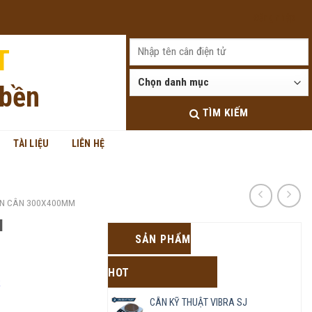
Đăng nhập
T
 bền
TÌM KIẾM
TÀI LIỆU
LIÊN HỆ
N CÂN 300X400MM
M
SẢN PHẨM
HOT
;
CÂN KỸ THUẬT VIBRA SJ