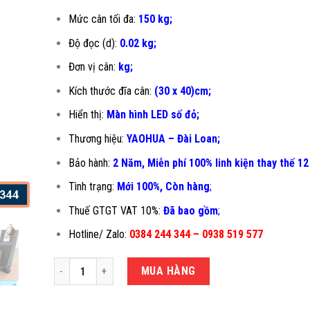
Mức cân tối đa:
150 kg;
Độ đọc (d):
0.02 kg;
Đơn vị cân:
kg;
Kích thước đĩa cân:
(30 x 40)cm;
Hiển thị:
Màn hình LED số đỏ;
Thương hiệu:
YAOHUA – Đài Loan;
Bảo hành:
2 Năm, Miễn phí 100% linh kiện thay thế 12
Tình trạng:
Mới 100%, Còn hàng
;
Thuế GTGT VAT 10%:
Đã bao gồm
;
Hotline/ Zalo:
0384 244 344 – 0938 519 577
CÂN TÍNH TIỀN 150KG A15E-30X40CM số lượng
MUA HÀNG