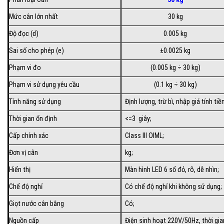
Mức cân lớn nhất
30 kg
Độ đọc (d)
0.005 kg
Sai số cho phép (e)
±0.0025 kg
Phạm vi đo
(0.005 kg ÷ 30 kg)
Phạm vi sử dụng yêu cầu
(0.1 kg ÷ 30 kg)
Tính năng sử dụng
Định lượng, trừ bì, nhập giá tính 
Thời gian ổn định
<=3 giây;
Cấp chính xác
Class III OIML;
Đơn vị cân
kg;
Hiển thị
Màn hình LED 6 số đỏ, rõ, dễ nhìn;
Chế độ nghỉ
Có chế độ nghỉ khi không sử dụng;
Giọt nước cân bằng
Có;
Nguồn cấp
Điện sinh hoạt 220V/50Hz, thời gian