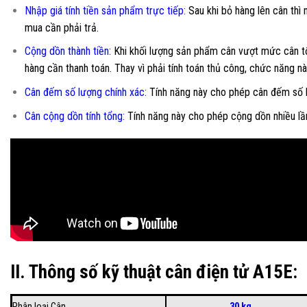
Nhập giá tính tiền sản phẩm trực tiếp:
Sau khi bỏ hàng lên cân thì
mua cần phải trả.
Cộng dồn thành tiền:
Khi khối lượng sản phẩm cân vượt mức cân tối
hàng cần thanh toán. Thay vì phải tính toán thủ công, chức năng nà
Cân đếm số lượng chính xác
:
Tính năng này cho phép cân đếm số l
Cân cộng dồn tính tổng
:
Tính năng này cho phép cộng dồn nhiều lần
II. Thông số kỹ thuật cân điện tử A15E:
Phân loại Cân
30 kg