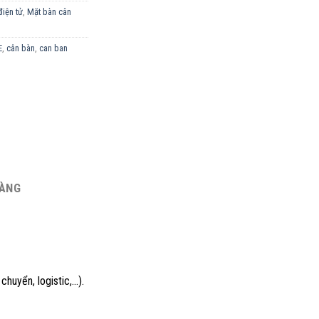
iện tử
,
Mặt bàn cân
E
,
cân bàn
,
can ban
HÀNG
chuyển, logistic,…).