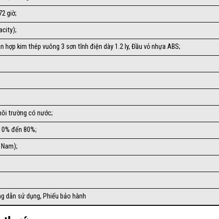
72 giờ;
city);
cân hợp kim thép vuông 3 sơn tĩnh điện dày 1.2 ly, Đầu vỏ nhựa ABS;
ôi trường có nước;
i 10% đến 80%;
t Nam);
ng dẫn sử dụng, Phiếu bảo hành