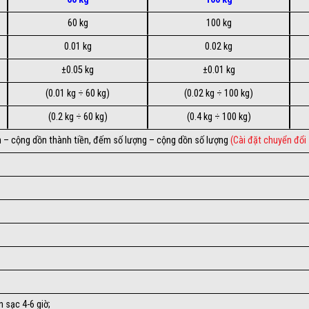
60 kg
100 kg
0.01 kg
0.02 kg
±0.05 kg
±0.01 kg
(0.01 kg ÷ 60 kg)
(0.02 kg ÷ 100 kg)
(0.2 kg ÷ 60 kg)
(0.4 kg ÷ 100 kg)
tiền – cộng dồn thành tiền, đếm số lượng – cộng dồn số lượng
(Cài đặt chuyển đổi
 sạc 4-6 giờ;