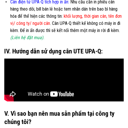
Cân điện tử UPA-Q tích hợp in ấn:
Nhu cầu cần in phiếu cân
hàng theo dõi, bill bán lẻ hoặc tem nhãn dán trên bao bì hàng
hóa để thể hiện các thông tin:
khối lượng, thời gian cân, tên đơn
vị/ công ty/ người cân
. Cân UPA-Q thiết kế không có máy in đi
kèm. Để in ấn được thì sẽ kết nối thêm một máy in rời đi kèm.
(Liên hệ đặt mua).
IV. Hướng dẫn sử dụng cân UTE UPA-Q:
V. Vì sao bạn nên mua sản phẩm tại công ty
chúng tôi?