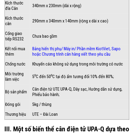
Kích thước
340mm x 230mm (dài x rộng)
đĩa Cân
Kích thước
290mm x 340mm x 140mm (rộng x dài x cao)
cân
Cổng giao
Chưa bao gồm
tiếp RS232
Kết nối mua
Bảng hiển thị phụ
/
Máy in
/ Phần mềm KiotViet, Sapo
thêm
hoặc
Chương trình cân hàng viết theo yêu cầu
Chống nước
Khuyến cáo không sử dụng trong môi trường có nước
Môi trường
5⁰C đến 50⁰C tại độ ẩm tương đối 10% đến 80%;
làm việc
Cân điện tử UTE UPA-Q, Dây sạc, Hướng dẫn sử dụng,
Bộ sản phẩm
Phiếu bảo hành;
Đóng gói
5kg / thùng
Thương hiệu
UTE – Đài Loan
III. Một số biến thể cân điện tử UPA-Q dựa theo