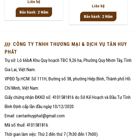
Được
Liên hệ
Được
xếp
Liên hệ
xếp
hạng
Bảo hành: 2 Năm
hạng
0
Bảo hành: 2 Năm
0
5
5
sao
sao
CÔNG TY TNHH THƯƠNG MẠI & DỊCH VỤ TÂN HUY
PHÁT
Trụ sở: Lô 66bA Khu Quy hoạch TĐC 9,26 ha, Phường Quy Nhơn Tây, Tỉnh
Gia Lai, Việt Nam.
VPĐD Tp.HCM: Số 111H, Đường số 38, phường Hiệp Bình, Thành phố Hồ
Chí Minh, Việt Nam.
Giấy chứng nhận ĐKKD số: 4101581816 do Sở Kế Hoạch và Đầu Tư Tỉnh
Bình Định cấp lần đầu ngày 10/12/2020.
Email: cantanhuyphat@gmail.com
Mã số thuế: 4101581816.
Thời gian làm việc: Thứ 2 đến thứ 7 (7h30 đến 17h00).