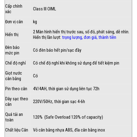
Cấp chính
Class III OIML
xác
Đơn vị cân
kg
2 Màn hình hiển thị trước sau, số đỏ, phát sáng, dễ nhìn.
Hiển thị
Hiển thị lần lượt:
trọng lượng, đơn giá, thành tiền
Đèn báo
Có đèn báo hết pin/sạc đầy
mức pin
Chế độ nghỉ
Có chế độ nghỉ khi không sử dụng để tiết kiệm pin
Giọt nước
Có
cân bằng
Pin theo cân
4V/4AH, thời gian sử dụng liên tục 72h
Dây sạc theo
220V/50Hz, thời gian sạc 4-6h
cân
Quá tải an
120% (Safe Overload 120% of capacity)
toàn
Chất liệu Cân
Vỏ cân bằng nhựa ABS, đĩa cân bằng inox