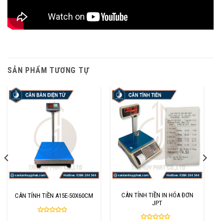
SẢN PHẨM TƯƠNG TỰ
CÂN TÍNH TIỀN IN HÓA ĐƠN
CÂN TÍNH TIỀN A15E-50X60CM
JPT