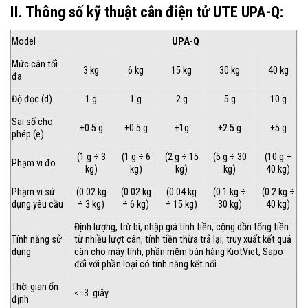
II. Thông số kỹ thuật cân điện tử UTE UPA-Q:
Model
UPA-Q
Mức cân tối
3 kg
6 kg
15 kg
30 kg
40 kg
đa
Độ đọc (d)
1 g
1 g
2 g
5 g
10 g
Sai số cho
±0.5 g
±0.5 g
±1g
±2.5 g
±5 g
phép (e)
(1 g ÷ 3
(1 g ÷ 6
(2 g ÷ 15
(5 g ÷ 30
(10 g ÷
Phạm vi đo
kg)
kg)
kg)
kg)
40 kg)
Phạm vi sử
(0.02 kg
(0.02 kg
(0.04 kg
(0.1 kg ÷
(0.2 kg ÷
dụng yêu cầu
÷ 3 kg)
÷ 6 kg)
÷ 15 kg)
30 kg)
40 kg)
Định lượng, trừ bì, nhập giá tính tiền, cộng dồn tổng tiền
Tính năng sử
từ nhiều lượt cân, tính tiền thừa trả lại, truy xuất kết quả
dụng
cân cho máy tính, phần mềm bán hàng KiotViet, Sapo
đối với phần loại có tính năng kết nối
Thời gian ổn
<=3 giây
định