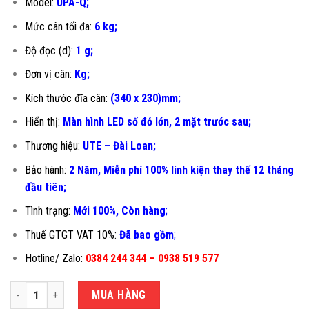
Model:
UPA-Q;
Mức cân tối đa:
6 kg;
Độ đọc (d):
1 g;
Đơn vị cân:
Kg;
Kích thước đĩa cân:
(340 x 230)mm;
Hiển thị:
Màn hình LED số đỏ lớn, 2 mặt trước sau;
Thương hiệu:
UTE – Đài Loan;
Bảo hành:
2 Năm, Miễn phí 100% linh kiện thay thế 12 tháng
đầu tiên
;
Tình trạng:
Mới 100%, Còn hàng
;
Thuế GTGT VAT 10%:
Đã bao gồm
;
Hotline/ Zalo:
0384 244 344 – 0938 519 577
CÂN TÍNH TIỀN 6KG UPA-Q số lượng
MUA HÀNG