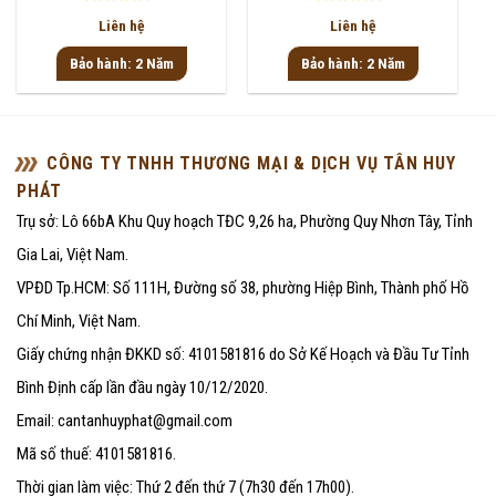
Được
Được
Liên hệ
Liên hệ
xếp
xếp
hạng
hạng
Bảo hành: 2 Năm
Bảo hành: 2 Năm
0
0
5
5
sao
sao
CÔNG TY TNHH THƯƠNG MẠI & DỊCH VỤ TÂN HUY
PHÁT
Trụ sở: Lô 66bA Khu Quy hoạch TĐC 9,26 ha, Phường Quy Nhơn Tây, Tỉnh
Gia Lai, Việt Nam.
VPĐD Tp.HCM: Số 111H, Đường số 38, phường Hiệp Bình, Thành phố Hồ
Chí Minh, Việt Nam.
Giấy chứng nhận ĐKKD số: 4101581816 do Sở Kế Hoạch và Đầu Tư Tỉnh
Bình Định cấp lần đầu ngày 10/12/2020.
Email: cantanhuyphat@gmail.com
Mã số thuế: 4101581816.
Thời gian làm việc: Thứ 2 đến thứ 7 (7h30 đến 17h00).