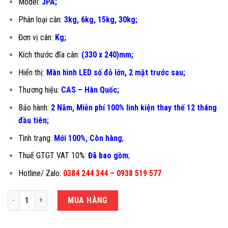
Model:
JPA;
Phân loại cân:
3kg, 6kg, 15kg, 30kg;
Đơn vị cân:
Kg;
Kích thước đĩa cân:
(330 x 240)mm;
Hiển thị:
Màn hình LED số đỏ lớn, 2 mặt trước sau;
Thương hiệu:
CAS – Hàn Quốc;
Bảo hành:
2 Năm, Miễn phí 100% linh kiện thay thế 12 tháng
đầu tiên
;
Tình trạng:
Mới 100%, Còn hàng
;
Thuế GTGT VAT 10%:
Đã bao gồm
;
Hotline/ Zalo:
0384 244 344 – 0938 519 577
CÂN TÍNH TIỀN CAS JPA số lượng
MUA HÀNG