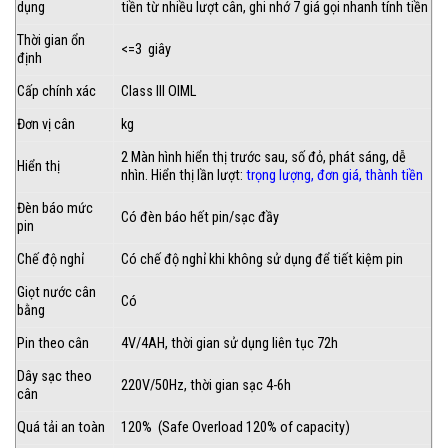
dụng
tiền từ nhiều lượt cân, ghi nhớ 7 giá gọi nhanh tính tiền
Thời gian ổn
<=3 giây
định
Cấp chính xác
Class III OIML
Đơn vị cân
kg
2 Màn hình hiển thị trước sau, số đỏ, phát sáng, dễ
Hiển thị
nhìn. Hiển thị lần lượt:
trọng lượng, đơn giá, thành tiền
Đèn báo mức
Có đèn báo hết pin/sạc đầy
pin
Chế độ nghỉ
Có chế độ nghỉ khi không sử dụng để tiết kiệm pin
Giọt nước cân
Có
bằng
Pin theo cân
4V/4AH, thời gian sử dụng liên tục 72h
Dây sạc theo
220V/50Hz, thời gian sạc 4-6h
cân
Quá tải an toàn
120% (Safe Overload 120% of capacity)