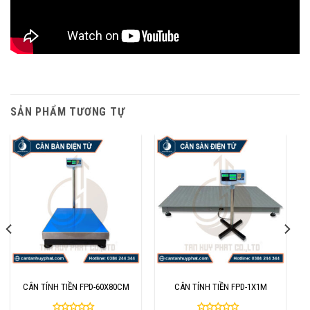
SẢN PHẨM TƯƠNG TỰ
CÂN TÍNH TIỀN FPD-60X80CM
CÂN TÍNH TIỀN FPD-1X1M