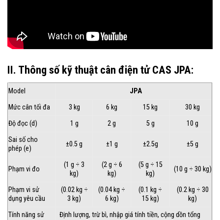
II. Thông số kỹ thuật cân điện tử CAS JPA:
Model
JPA
Mức cân tối đa
3 kg
6 kg
15 kg
30 kg
Độ đọc (d)
1 g
2 g
5 g
10 g
Sai số cho
±0.5 g
±1 g
±2.5g
±5 g
phép (e)
(1 g ÷ 3
(2 g ÷ 6
(5 g ÷ 15
Phạm vi đo
(10 g ÷ 30 kg)
kg)
kg)
kg)
Phạm vi sử
(0.02 kg ÷
(0.04 kg ÷
(0.1 kg ÷
(0.2 kg ÷ 30
dụng yêu cầu
3 kg)
6 kg)
15 kg)
kg)
Tính năng sử
Định lượng, trừ bì, nhập giá tính tiền, cộng dồn tổng