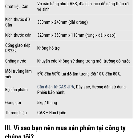
Vỏ cân bằng nhựa ABS, đĩa cân inox dễ dàng tháo rời
Chất liệu Cân
vệ sinh
Kích thước đĩa
330mm x 240mm (dài x rộng)
Cân
Kích thước cân
320mm x 350mm x 110mm (rộng x dài x cao)
Cổng giao tiếp
Không hỗ trợ
RS232
Chống nước
Khuyến cáo không sử dụng trong môi trường có nước
Môi trường làm
5⁰C đến 50⁰C tại độ ẩm tương đối 10% đến 80%;
việc
Cân điện tử CAS JPA
, Dây sạc, Hướng dẫn sử dụng,
Bộ sản phẩm
Phiếu bảo hành;
Đóng gói
5kg / thùng
Thương hiệu
CAS – Hàn Quốc
III. Vì sao bạn nên mua sản phẩm tại công ty
chúng tôi?