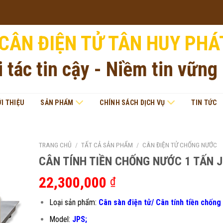
CÂN ĐIỆN TỬ TÂN HUY PHÁ
i tác tin cậy - Niềm tin vững
ỚI THIỆU
SẢN PHẨM
CHÍNH SÁCH DỊCH VỤ
TIN TỨC
TRANG CHỦ
/
TẤT CẢ SẢN PHẨM
/
CÂN ĐIỆN TỬ CHỐNG NƯỚC
CÂN TÍNH TIỀN CHỐNG NƯỚC 1 TẤN 
22,300,000
₫
Loại sản phẩm:
Cân sàn điện tử/ Cân tính tiền chống
Model:
JPS;