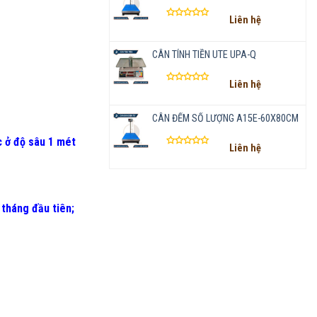
Liên hệ
Được
xếp
hạng
CÂN TÍNH TIỀN UTE UPA-Q
0
5
Liên hệ
sao
Được
xếp
hạng
CÂN ĐẾM SỐ LƯỢNG A15E-60X80CM
0
5
 ở độ sâu 1 mét
Liên hệ
sao
Được
xếp
hạng
0
5
 tháng đầu tiên
;
sao