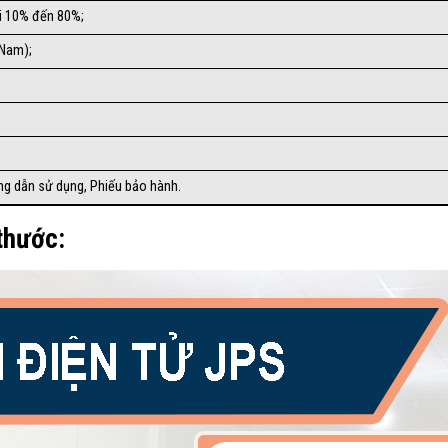
́i 10% đến 80%;
 Nam);
ng dẫn sử dụng, Phiếu bảo hành.
 thước: