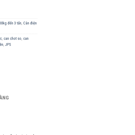
00kg đến 3 tấn
,
Cân điện
ớc
,
can chot so
,
can
iền
,
JPS
HÀNG