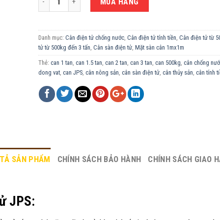
MUA HÀNG
Danh mục:
Cân điện tử chống nước
,
Cân điện tử tính tiền
,
Cân điện tử từ 5
tử từ 500kg đến 3 tấn
,
Cân sàn điện tử
,
Mặt sàn cân 1mx1m
Thẻ:
can 1 tan
,
can 1.5 tan
,
can 2 tan
,
can 3 tan
,
can 500kg
,
cân chống nư
dong vat
,
can JPS
,
cân nông sản
,
cân sàn điện tử
,
cân thủy sản
,
cân tính t
TẢ SẢN PHẨM
CHÍNH SÁCH BẢO HÀNH
CHÍNH SÁCH GIAO 
tử JPS: