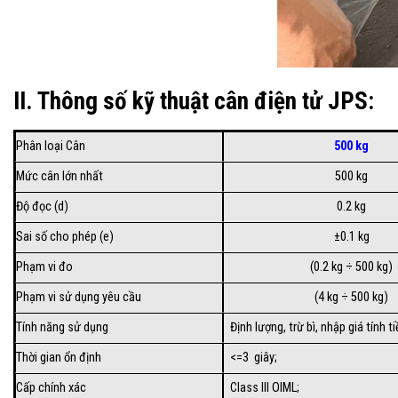
II. Thông số kỹ thuật cân điện tử JPS:
Phân loại Cân
500 kg
Mức cân lớn nhất
500 kg
Độ đọc (d)
0.2 kg
Sai số cho phép (e)
±0.1 kg
Phạm vi đo
(0.2 kg ÷ 500 kg)
Phạm vi sử dụng yêu cầu
(4 kg ÷ 500 kg)
Tính năng sử dụng
Định lượng, trừ bì, nhập giá tính 
Thời gian ổn định
<=3 giây;
Cấp chính xác
Class III OIML;