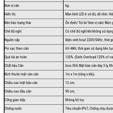
Đơn vị cân
kg;
Hiển thị
Màn hình LED 6 số đỏ, dễ nhìn. Hi
Đèn báo trạng thái
Ổn định/ Trừ bì/ Đơn vị cân/ Mức p
Chế độ nghỉ
Có chế độ nghỉ khi không sử dụng
Nguồn cấp
Điện sinh hoạt 220V/50Hz, thời gi
Pin sạc theo cân
6V-4AH, thời gian sử dụng liên tục
Quá tải an toàn
125% (Safe Overload 125% of ca
Chất liệu Cân
Inox 304, Mặt bàn cân dày 3 ly, 
Kích thước mặt sàn cân
1m x 1m (rộng x dài);
Chiều cao mặt bàn cân
12 cm;
Chiều cao đầu cân
90 cm;
Cổng giao tiếp
Không hỗ trợ;
Chống nước
Tiêu chuẩn IP67, Chống chịu được