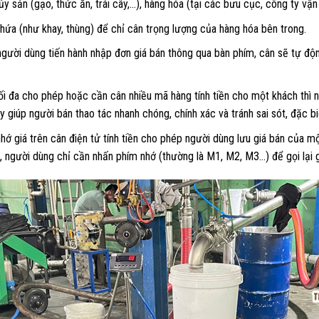
y sản (gạo, thức ăn, trái cây,…), hàng hóa (tại các bưu cục, công ty vận 
hứa (như khay, thùng) để chỉ cân trọng lượng của hàng hóa bên trong.
 người dùng tiến hành nhập đơn giá bán thông qua bàn phím, cân sẽ tự độ
 đa cho phép hoặc cần cân nhiều mã hàng tính tiền cho một khách thì ng
y giúp người bán thao tác nhanh chóng, chính xác và tránh sai sót, đặc b
ớ giá trên cân điện tử tính tiền cho phép người dùng lưu giá bán của m
n, người dùng chỉ cần nhấn phím nhớ (thường là M1, M2, M3…) để gọi lại g