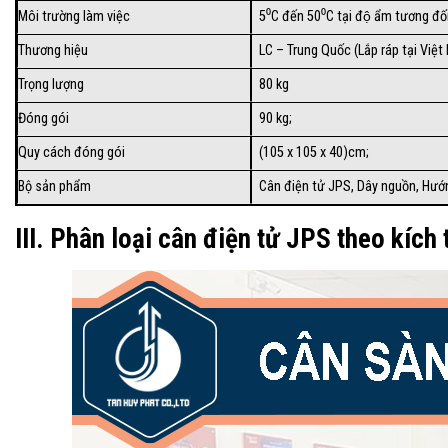
Môi trường làm việc
5⁰C đến 50⁰C tại độ ẩm tương đô
Thương hiệu
LC – Trung Quốc (Lắp ráp tại Việt
Trọng lượng
80 kg
Đóng gói
90 kg;
Quy cách đóng gói
(105 x 105 x 40)cm;
Bộ sản phẩm
Cân điện tử JPS, Dây nguồn, Hướ
III. Phân loại cân điện tử JPS theo kích