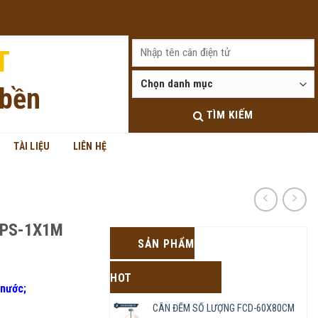
Đăng nhập
T
 bền
TÌM KIẾM
TÀI LIỆU
LIÊN HỆ
JPS-1X1M
SẢN PHẨM
HOT
 nước;
CÂN ĐẾM SỐ LƯỢNG FCD-60X80CM