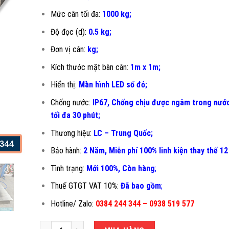
Mức cân tối đa:
1000 kg;
Độ đọc (d):
0.5 kg;
Đơn vị cân:
kg;
Kích thước mặt bàn cân:
1m x 1m;
Hiển thị:
Màn hình LED số đỏ;
Chống nước:
IP67, Chống chịu được ngâm trong nước
tối đa 30 phút;
Thương hiệu:
LC – Trung Quốc;
Bảo hành:
2 Năm, Miễn phí 100% linh kiện thay thế 12
Tình trạng:
Mới 100%, Còn hàng
;
Thuế GTGT VAT 10%:
Đã bao gồm
;
Hotline/ Zalo:
0384 244 344 – 0938 519 577
CÂN TÍNH TIỀN CHỐNG NƯỚC 1 TẤN JPS-1X1M số lượng