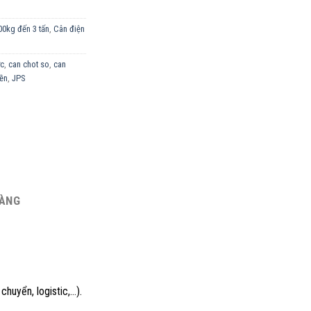
00kg đến 3 tấn
,
Cân điện
ớc
,
can chot so
,
can
iền
,
JPS
HÀNG
chuyển, logistic,…).