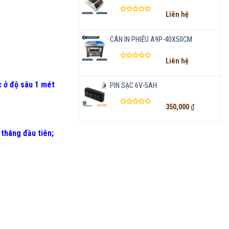
Liên hệ
Được
xếp
hạng
CÂN IN PHIẾU A9P-40X50CM
0
5
Liên hệ
sao
Được
xếp
hạng
 ở độ sâu 1 mét
PIN SẠC 6V-5AH
0
5
350,000
₫
sao
Được
xếp
hạng
 tháng đầu tiên
;
0
5
sao