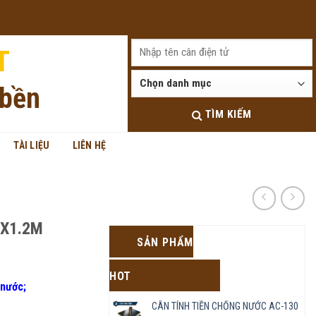
Đăng nhập
T
 bền
TÌM KIẾM
TÀI LIỆU
LIÊN HỆ
2X1.2M
SẢN PHẨM
HOT
 nước;
CÂN TÍNH TIỀN CHỐNG NƯỚC AC-130