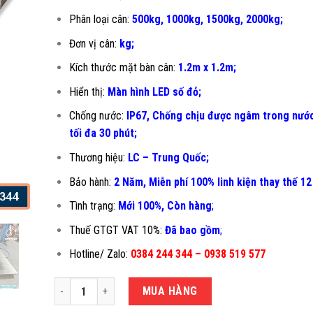
Phân loại cân:
500kg, 1000kg, 1500kg, 2000kg;
Đơn vị cân:
kg;
Kích thước mặt bàn cân:
1.2m x 1.2m;
Hiển thị:
Màn hình LED số đỏ;
Chống nước:
IP67, Chống chịu được ngâm trong nước
tối đa 30 phút;
Thương hiệu:
LC – Trung Quốc;
Bảo hành:
2 Năm, Miễn phí 100% linh kiện thay thế 12
Tình trạng:
Mới 100%, Còn hàng
;
Thuế GTGT VAT 10%:
Đã bao gồm
;
Hotline/ Zalo:
0384 244 344 – 0938 519 577
CÂN TÍNH TIỀN CHỐNG NƯỚC JPS-1.2X1.2M số lượng
MUA HÀNG