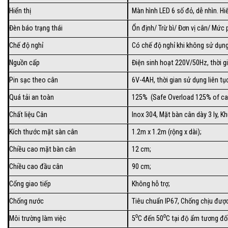
Hiển thị
Màn hình LED 6 số đỏ, dễ nhìn. Hi
Đèn báo trạng thái
Ổn định/ Trừ bì/ Đơn vị cân/ Mức p
Chế độ nghỉ
Có chế độ nghỉ khi không sử dụng
Nguồn cấp
Điện sinh hoạt 220V/50Hz, thời gi
Pin sạc theo cân
6V-4AH, thời gian sử dụng liên tục
Quá tải an toàn
125% (Safe Overload 125% of ca
Chất liệu Cân
Inox 304, Mặt bàn cân dày 3 ly, 
Kích thước mặt sàn cân
1.2m x 1.2m (rộng x dài);
Chiều cao mặt bàn cân
12 cm;
Chiều cao đầu cân
90 cm;
Cổng giao tiếp
Không hỗ trợ;
Chống nước
Tiêu chuẩn IP67, Chống chịu được
Môi trường làm việc
5⁰C đến 50⁰C tại độ ẩm tương đô