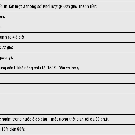
ển thị lần lượt 3 thông số: Khối lượng/ Đơn giá/ Thành tiền;
in;
;
an sạc 4-6 giờ;
 72 giờ;
pacity);
Khung cân U khả năng chịu tải 150%, Đầu vỏ Inox;
 ngâm trong nước ở độ sâu 1 mét trong thời gian tối đa 30 phút;
́i 10% đến 80%;