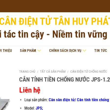
CÂN ĐIỆN TỬ TÂN HUY PHÁ
i tác tin cậy - Niềm tin vững
ỚI THIỆU
SẢN PHẨM
CHÍNH SÁCH DỊCH VỤ
TIN TỨC
TRANG CHỦ
/
TẤT CẢ SẢN PHẨM
/
CÂN ĐIỆN TỬ CHỐNG NƯỚC
CÂN TÍNH TIỀN CHỐNG NƯỚC JPS-1.
Liên hệ
Loại sản phẩm:
Cân sàn điện tử/ Cân tính tiền chống
Model:
JPS;