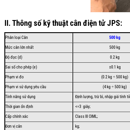
II. Thông số kỹ thuật cân điện tử JPS:
Phân loại Cân
500 kg
Mức cân lớn nhất
500 kg
Độ đọc (d)
0.2 kg
Sai số cho phép (e)
±0.1 kg
Phạm vi đo
(0.2 kg ÷ 500 kg)
Phạm vi sử dụng yêu cầu
(4 kg ÷ 500 kg)
Tính năng sử dụng
Định lượng, trừ bì, nhập giá tính 
Thời gian ổn định
<=3 giây;
Cấp chính xác
Class III OIML;
Đơn vị cân
kg;