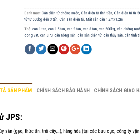
Danh mục:
Cân điện tử chống nước
,
Cân điện tử tính tiền
,
Cân điện tử từ 5
tử từ 500kg đến 3 tấn
,
Cân sàn điện tử
,
Mặt sàn cân 1.2mx1.2m
Thẻ:
can 1 tan
,
can 1.5 tan
,
can 2 tan
,
can 3 tan
,
can 500kg
,
cân chống nư
dong vat
,
can JPS
,
cân nông sản
,
cân sàn điện tử
,
cân thủy sản
,
cân tính t
TẢ SẢN PHẨM
CHÍNH SÁCH BẢO HÀNH
CHÍNH SÁCH GIAO 
tử JPS:
y sản (gạo, thức ăn, trái cây,…), hàng hóa (tại các bưu cục, công ty vận 