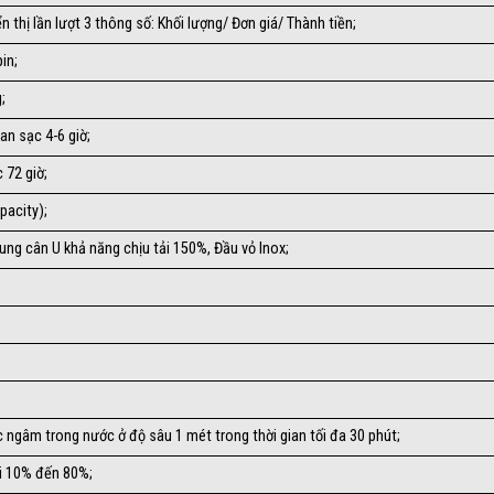
ển thị lần lượt 3 thông số: Khối lượng/ Đơn giá/ Thành tiền;
in;
;
an sạc 4-6 giờ;
 72 giờ;
pacity);
Khung cân U khả năng chịu tải 150%, Đầu vỏ Inox;
 ngâm trong nước ở độ sâu 1 mét trong thời gian tối đa 30 phút;
́i 10% đến 80%;