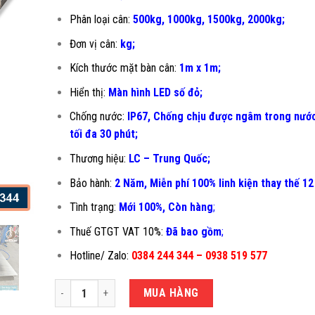
Phân loại cân:
500kg, 1000kg, 1500kg, 2000kg;
Đơn vị cân:
kg;
Kích thước mặt bàn cân:
1m x 1m;
Hiển thị:
Màn hình LED số đỏ;
Chống nước:
IP67, Chống chịu được ngâm trong nước
tối đa 30 phút;
Thương hiệu:
LC – Trung Quốc;
Bảo hành:
2 Năm, Miễn phí 100% linh kiện thay thế 12
Tình trạng:
Mới 100%, Còn hàng
;
Thuế GTGT VAT 10%:
Đã bao gồm
;
Hotline/ Zalo:
0384 244 344 – 0938 519 577
CÂN TÍNH TIỀN CHỐNG NƯỚC JPS-1X1M số lượng
MUA HÀNG