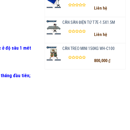
Liên hệ
Được
xếp
hạng
CÂN SÀN ĐIỆN TỬ T7E-1.5X1.5M
0
5
Liên hệ
sao
Được
xếp
hạng
 ở độ sâu 1 mét
CÂN TREO MINI 150KG WH-C100
0
5
800,000
₫
sao
Được
xếp
hạng
 tháng đầu tiên
;
0
5
sao