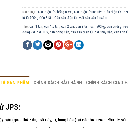
Danh mục:
Cân điện tử chống nước
,
Cân điện tử tính tiền
,
Cân điện tử từ 5
tử từ 500kg đến 3 tấn
,
Cân sàn điện tử
,
Mặt sàn cân 1mx1m
Thẻ:
can 1 tan
,
can 1.5 tan
,
can 2 tan
,
can 3 tan
,
can 500kg
,
cân chống nư
dong vat
,
can JPS
,
cân nông sản
,
cân sàn điện tử
,
cân thủy sản
,
cân tính t
TẢ SẢN PHẨM
CHÍNH SÁCH BẢO HÀNH
CHÍNH SÁCH GIAO 
tử JPS:
y sản (gạo, thức ăn, trái cây,…), hàng hóa (tại các bưu cục, công ty vận 