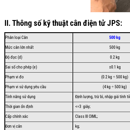
II. Thông số kỹ thuật cân điện tử JPS:
Phân loại Cân
500 kg
Mức cân lớn nhất
500 kg
Độ đọc (d)
0.2 kg
Sai số cho phép (e)
±0.1 kg
Phạm vi đo
(0.2 kg ÷ 500 kg)
Phạm vi sử dụng yêu cầu
(4 kg ÷ 500 kg)
Tính năng sử dụng
Định lượng, trừ bì, nhập giá tính 
Thời gian ổn định
<=3 giây;
Cấp chính xác
Class III OIML;
Đơn vị cân
kg;