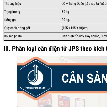
Thương hiệu
LC – Trung Quốc (Lắp ráp tại Việt
Trọng lượng
80 kg
Đóng gói
90 kg;
Quy cách đóng gói
(105 x 105 x 40)cm;
Bộ sản phẩm
Cân điện tử JPS, Dây nguồn, Hướ
III. Phân loại cân điện tử JPS theo kích