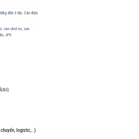
00kg đến 3 tấn
,
Cân điện
ớc
,
can chot so
,
can
iền
,
JPS
HÀNG
chuyển, logistic,…).