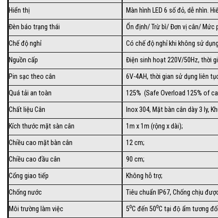
Hiển thị
Màn hình LED 6 số đỏ, dễ nhìn. Hi
Đèn báo trạng thái
Ổn định/ Trừ bì/ Đơn vị cân/ Mức p
Chế độ nghỉ
Có chế độ nghỉ khi không sử dụng
Nguồn cấp
Điện sinh hoạt 220V/50Hz, thời gi
Pin sạc theo cân
6V-4AH, thời gian sử dụng liên tục
Quá tải an toàn
125% (Safe Overload 125% of ca
Chất liệu Cân
Inox 304, Mặt bàn cân dày 3 ly, 
Kích thước mặt sàn cân
1m x 1m (rộng x dài);
Chiều cao mặt bàn cân
12 cm;
Chiều cao đầu cân
90 cm;
Cổng giao tiếp
Không hỗ trợ;
Chống nước
Tiêu chuẩn IP67, Chống chịu được
Môi trường làm việc
5⁰C đến 50⁰C tại độ ẩm tương đô