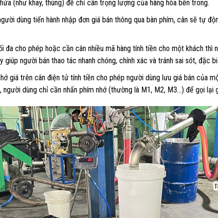
hứa (như khay, thùng) để chỉ cân trọng lượng của hàng hóa bên trong.
 người dùng tiến hành nhập đơn giá bán thông qua bàn phím, cân sẽ tự độ
 đa cho phép hoặc cần cân nhiều mã hàng tính tiền cho một khách thì ng
y giúp người bán thao tác nhanh chóng, chính xác và tránh sai sót, đặc b
ớ giá trên cân điện tử tính tiền cho phép người dùng lưu giá bán của m
n, người dùng chỉ cần nhấn phím nhớ (thường là M1, M2, M3…) để gọi lại g