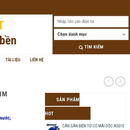
Đăng nhập
T
 bền
TÌM KIẾM
TÀI LIỆU
LIÊN HỆ
X1M
SẢN PHẨM
HOT
 nước;
CÂN SÀN ĐIỆN TỬ CÓ MÁI DỐC A501E