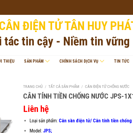
CÂN ĐIỆN TỬ TÂN HUY PHÁ
i tác tin cậy - Niềm tin vững
ỚI THIỆU
SẢN PHẨM
CHÍNH SÁCH DỊCH VỤ
TIN TỨC
TRANG CHỦ
/
TẤT CẢ SẢN PHẨM
/
CÂN ĐIỆN TỬ CHỐNG NƯỚC
CÂN TÍNH TIỀN CHỐNG NƯỚC JPS-1
Liên hệ
Loại sản phẩm:
Cân sàn điện tử/ Cân tính tiền chống
Model:
JPS;