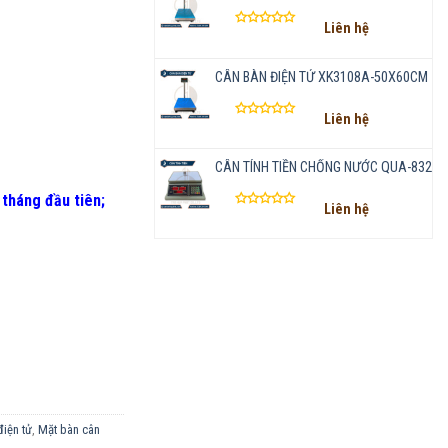
Liên hệ
Được
xếp
hạng
CÂN BÀN ĐIỆN TỬ XK3108A-50X60CM
0
5
Liên hệ
sao
Được
xếp
hạng
CÂN TÍNH TIỀN CHỐNG NƯỚC QUA-832
0
5
 tháng đầu tiên
;
Liên hệ
sao
Được
xếp
hạng
0
5
sao
iện tử
,
Mặt bàn cân