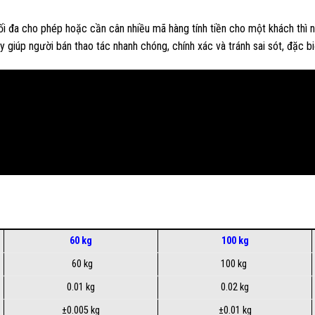
 đa cho phép hoặc cần cân nhiều mã hàng tính tiền cho một khách thì ng
y giúp người bán thao tác nhanh chóng, chính xác và tránh sai sót, đặc b
60 kg
100 kg
60 kg
100 kg
0.01 kg
0.02 kg
±0.005 kg
±0.01 kg