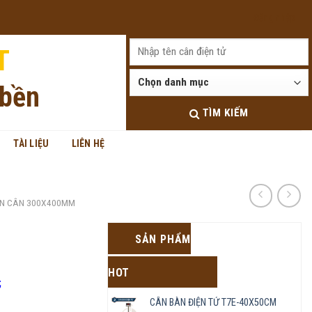
Đăng nhập
T
 bền
TÌM KIẾM
TÀI LIỆU
LIÊN HỆ
N CÂN 300X400MM
SẢN PHẨM
HOT
;
CÂN BÀN ĐIỆN TỬ T7E-40X50CM