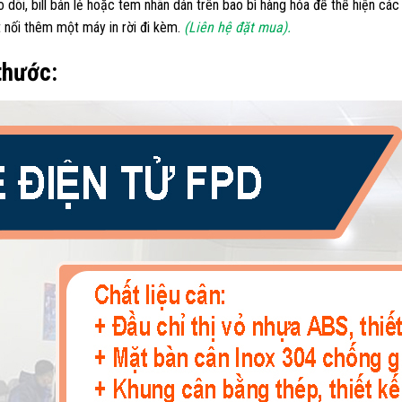
dõi, bill bán lẻ hoặc tem nhãn dán trên bao bì hàng hóa để thể hiện các 
t nối thêm một máy in rời đi kèm.
(Liên hệ đặt mua).
thước: