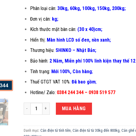
Phân loại cân:
30kg, 60kg, 100kg, 150kg, 200kg;
Đơn vị cân:
kg;
Kích thước mặt bàn cân:
(30 x 40)cm;
Hiển thị:
Màn hình LCD số đen, nền xanh;
Thương hiệu:
SHINKO – Nhật Bản;
Bảo hành:
2 Năm, Miễn phí 100% linh kiện thay thế 12
Tình trạng:
Mới 100%, Còn hàng
;
Thuế GTGT VAT 10%:
Đã bao gồm
;
Hotline/ Zalo:
0384 244 344 – 0938 519 577
CÂN TÍNH TIỀN FPD-30X40CM số lượng
MUA HÀNG
Danh mục:
Cân điện tử tính tiền
,
Cân điện tử từ 30kg đến 800kg
,
Cân ghế đ