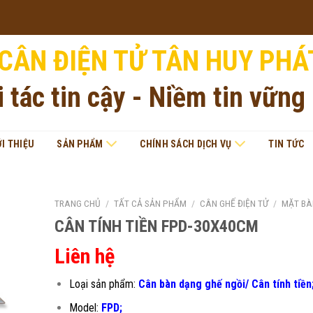
CÂN ĐIỆN TỬ TÂN HUY PHÁ
i tác tin cậy - Niềm tin vững
ỚI THIỆU
SẢN PHẨM
CHÍNH SÁCH DỊCH VỤ
TIN TỨC
TRANG CHỦ
/
TẤT CẢ SẢN PHẨM
/
CÂN GHẾ ĐIỆN TỬ
/
MẶT BÀ
CÂN TÍNH TIỀN FPD-30X40CM
Liên hệ
Loại sản phẩm:
Cân bàn dạng ghế ngồi/ Cân tính tiền
Model:
FPD;