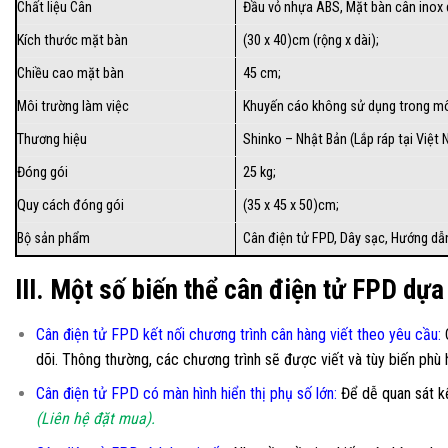
Chất liệu Cân
Đầu vỏ nhựa ABS, Mặt bàn cân inox dà
Kích thước mặt bàn
(30 x 40)cm (rộng x dài);
Chiều cao mặt bàn
45 cm;
Môi trường làm việc
Khuyến cáo không sử dụng trong môi
Thương hiệu
Shinko – Nhật Bản (Lắp ráp tại Việt 
Đóng gói
25 kg;
Quy cách đóng gói
(35 x 45 x 50)cm;
Bộ sản phẩm
Cân điện tử FPD
, Dây sạc, Hướng dẫn
III. Một số biến thể cân điện tử FPD dựa
Cân điện tử FPD kết nối chương trình cân hàng viết theo yêu cầu
:
C
dõi. Thông thường, các chương trình sẽ được viết và tùy biến phù
Cân điện tử FPD có màn hình hiển thị phụ số lớn
:
Để dễ quan sát k
(Liên hệ đặt mua).