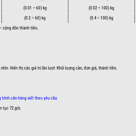
(0.01 ÷ 60) kg
(0.02 ÷ 100) kg
(0.2 ÷ 60) kg
(0.4 ÷ 100) kg
n – cộng dồn thành tiền;
hìn. Hiển thị các giá trị lần lượt: Khối lượng cân, đơn giá, thành tiền;
 trình cân hàng viết theo yêu cầu
n tục 72 giờ;