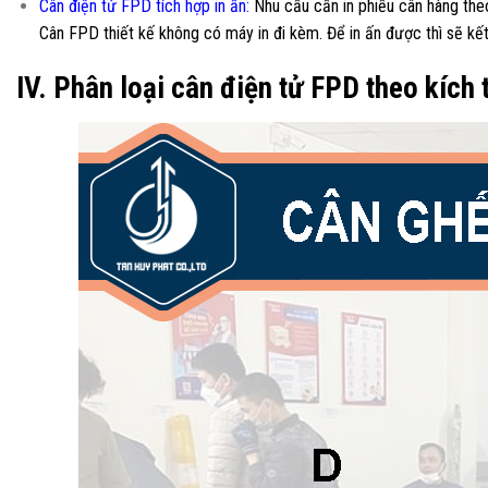
Cân điện tử FPD tích hợp in ấn:
Nhu cầu cần in phiếu cân hàng theo 
Cân FPD thiết kế không có máy in đi kèm. Để in ấn được thì sẽ kế
IV. Phân loại cân điện tử FPD theo kích 