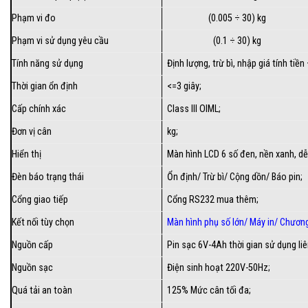
Phạm vi đo
(0.005 ÷ 30) kg
Phạm vi sử dụng yêu cầu
(0.1 ÷ 30) kg
Tính năng sử dụng
Định lượng, trừ bì, nhập giá tính tiề
Thời gian ổn định
<=3 giây;
Cấp chính xác
Class III OIML;
Đơn vị cân
kg;
Hiển thị
Màn hình LCD 6 số đen, nền xanh, dễ n
Đèn báo trạng thái
Ổn định/ Trừ bì/ Cộng dồn/ Báo pin;
Cổng giao tiếp
Cổng RS232 mua thêm;
Kết nối tùy chọn
Màn hình phụ số lớn
/
Máy in
/
Chương
Nguồn cấp
Pin sạc 6V-4Ah thời gian sử dụng liê
Nguồn sạc
Điện sinh hoạt 220V-50Hz;
Quá tải an toàn
125% Mức cân tối đa;