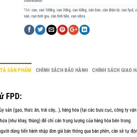
300x400mm
Thẻ:
can
,
can 100kg
,
can 30kg
,
can 60kg
,
cân bàn
,
cân điện tử
,
can fpd
,
c
sản
,
can tinh gia
,
cân tính tiền
,
can vibra
TẢ SẢN PHẨM
CHÍNH SÁCH BẢO HÀNH
CHÍNH SÁCH GIAO 
tử FPD:
y sản (gạo, thức ăn, trái cây,…), hàng hóa (tại các bưu cục, công ty vận 
hứa (như khay, thùng) để chỉ cân trọng lượng của hàng hóa bên trong.
 người dùng tiến hành nhập đơn giá bán thông qua bàn phím, cân sẽ tự độ