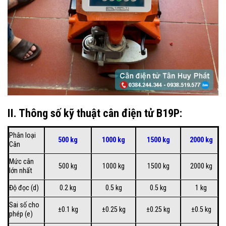
II. Thông số kỹ thuật cân điện tử B19P:
Phân loại
500 kg
1000 kg
1500 kg
2000 kg
Cân
Mức cân
500 kg
1000 kg
1500 kg
2000 kg
lớn nhất
Độ đọc (d)
0.2 kg
0.5 kg
0.5 kg
1 kg
Sai số cho
±0.1 kg
±0.25 kg
±0.25 kg
±0.5 kg
phép (e)