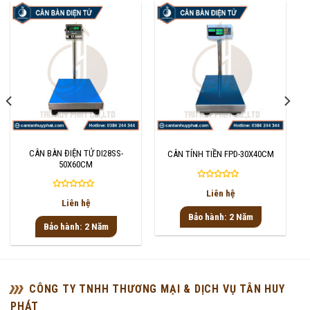
CÂN BÀN ĐIỆN TỬ DI28SS-
CÂN TÍNH TIỀN FPD-30X40CM
50X60CM
Được
Liên hệ
Được
xếp
Liên hệ
xếp
hạng
Bảo hành: 2 Năm
hạng
0
Bảo hành: 2 Năm
0
5
5
sao
sao
CÔNG TY TNHH THƯƠNG MẠI & DỊCH VỤ TÂN HUY
PHÁT