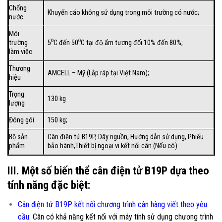
Chống
Khuyến cáo không sử dụng trong môi trường có nước;
nước
Môi
trường
5⁰C đến 50⁰C tại độ ẩm tương đối 10% đến 80%;
làm việc
Thương
AMCELL – Mỹ (Lắp ráp tại Việt Nam);
hiệu
Trọng
130 kg
lượng
Đóng gói
150 kg;
Bộ sản
Cân điện tử B19P, Dây nguồn, Hướng dẫn sử dụng, Phiếu
phẩm
bảo hành,Thiết bị ngoại vi kết nối cân (Nếu có).
III. Một số biến thể cân điện tử B19P dựa theo
tính năng đặc biệt:
Cân điện tử B19P kết nối chương trình cân hàng viết theo yêu
cầu
:
Cân có khả năng kết nối với máy tính sử dụng chương trình