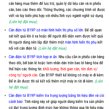
cân hàng mua thêm để lưu trữ, quản lý dữ liệu cân và in phiếu
cân, báo cáo theo dõi. Thông thường, các chương trình sẽ được
viết và tùy biến phù hợp với nhiều lĩnh vực ngành nghề sử dụng.
(Liên hệ đặt mua).
Cân điện tử B19P có màn hình hiển thị phụ số lớn
:
Để dễ quan
sát kết quả khi ở xa hoặc để người đối diện xem được kết quả
thì người dùng nên lắp đặt thêm một
màn hình hiển thị phụ
kết
nối với cân điện tử.
(Liên hệ đặt mua).
Cân điện tử B19P tích hợp in ấn:
Nhu cầu cần in phiếu cân hàng
theo dõi, bill bán lẻ hoặc tem nhãn dán trên bao bì hàng hóa để
thể hiện các thông tin:
khối lượng, thời gian cân, tên đơn vị/
công ty/ người cân
. Cân B19P thiết kế không có máy in đi kèm.
Để in ấn được thì sẽ kết nối thêm một máy in rời đi kèm.
(Liên
hệ đặt mua).
Cân điện tử B19P kiểm tra trọng lượng bằng tín hiệu đèn và còi
cảnh báo:
Tính năng này sẽ giúp người dùng kiểm tra sản phẩm
có đạt trọng lượng định mức hay không thông qua tín hiệu màu