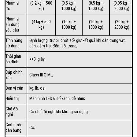
Phạm vi
(0.2 kg ÷ 500
(0.5 kg ÷
(0.5 kg ÷
(0.05 kg ÷
đo
kg)
1000 kg)
1500 kg)
2000 kg)
Phạm vi
(4 kg ÷ 500
(10 kg ÷
(10 kg ÷
(20 kg ÷
sử dụng
kg)
1000 kg)
1500 kg)
2000 kg)
yêu cầu
Tính năng
Định lượng, trừ bì, chốt số/ giữ kết quả khi cân động vật,
sử dụng
cân kiểm tra, đếm số lượng;
Thời gian
<=3 giây;
ổn định
Cấp chính
Class III OIML;
xác
Đơn vị cân
kg, lb, oz;
Hiển thị
Màn hình LED 6 số xanh, dễ nhìn;
Chế độ
Có chế độ nghỉ khi không sử dụng;
nghỉ
Giọt nước
Có;
cân bằng