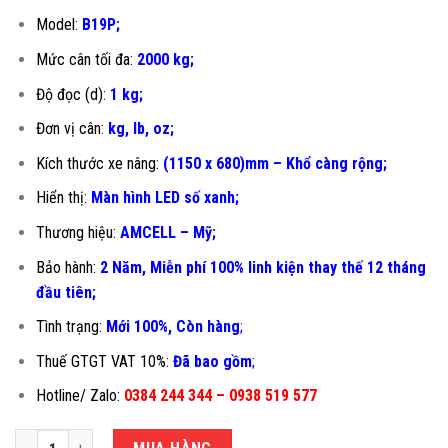
Model:
B19P;
Mức cân tối đa:
2000 kg;
Độ đọc (d):
1 kg;
Đơn vị cân:
kg, lb, oz;
Kích thước xe nâng:
(1150 x 680)mm – Khổ càng rộng;
Hiển thị:
Màn hình LED số xanh;
Thương hiệu:
AMCELL – Mỹ;
Bảo hành:
2 Năm, Miễn phí 100% linh kiện thay thế 12 tháng
đầu tiên
;
Tình trạng:
Mới 100%, Còn hàng
;
Thuế GTGT VAT 10%:
Đã bao gồm
;
Hotline/ Zalo:
0384 244 344 – 0938 519 577
CÂN XE NÂNG 2 TẤN B19P-680DH số lượng