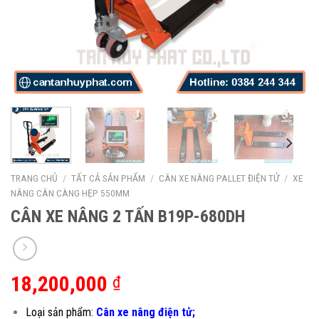
TRANG CHỦ
/
TẤT CẢ SẢN PHẨM
/
CÂN XE NÂNG PALLET ĐIỆN TỬ
/
XE
NÂNG CÂN CÀNG HẸP 550MM
CÂN XE NÂNG 2 TẤN B19P-680DH
18,200,000
₫
Loại sản phẩm:
Cân xe nâng điện tử;