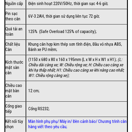
Nguồn cấp
Điện sinh hoạt 220V/50Hz, thời gian sạc 4-6 giờ;
Pin sạc
6V-3.2AH, thời gian sử dụng liên tục 72 giờ;
theo cân
Quá tải an
125% (Safe Overload 125% of capacity);
toàn
Chất liệu
Khung cân hợp kim thép sơn tĩnh điện, Đầu vỏ nhựa ABS,
Cân
Bánh xe PU mềm;
(1150 x 680 x 80 x 160 x 195mm (L x W x H x W1 x H1);
(
L:
Kích thước
Chiều dài càng xe; W: Chiều rộng xe; H: Chiều cao càng xe
mặt sàn
khi hạ thấp nhất; H1: Chiều cao càng xe khi nâng cao nhất;
cân
W1: Chiều rộng càng xe);
Chiều cao
mặt bàn
12 cm;
cân
Cổng giao
Cổng RS232;
tiếp
Kết nối tùy
Màn hình phụ phụ/
Máy in
/
Đèn cảnh báo
/
Chương trình cân
chọn
hàng viết theo yêu cầu
;