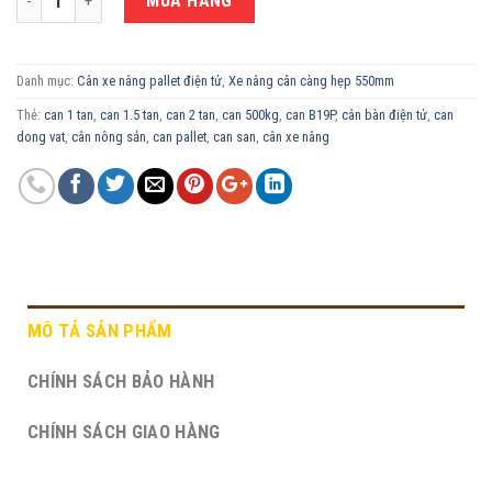
MUA HÀNG
Danh mục:
Cân xe nâng pallet điện tử
,
Xe nâng cân càng hẹp 550mm
Thẻ:
can 1 tan
,
can 1.5 tan
,
can 2 tan
,
can 500kg
,
can B19P
,
cân bàn điện tử
,
can
dong vat
,
cân nông sản
,
can pallet
,
can san
,
cân xe nâng
MÔ TẢ SẢN PHẨM
CHÍNH SÁCH BẢO HÀNH
CHÍNH SÁCH GIAO HÀNG