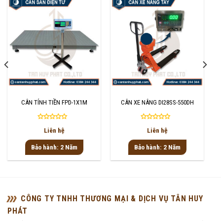
CÂN TÍNH TIỀN FPD-1X1M
CÂN XE NÂNG DI28SS-550DH
Được
Được
Liên hệ
Liên hệ
xếp
xếp
hạng
hạng
Bảo hành: 2 Năm
Bảo hành: 2 Năm
0
0
5
5
sao
sao
CÔNG TY TNHH THƯƠNG MẠI & DỊCH VỤ TÂN HUY
PHÁT