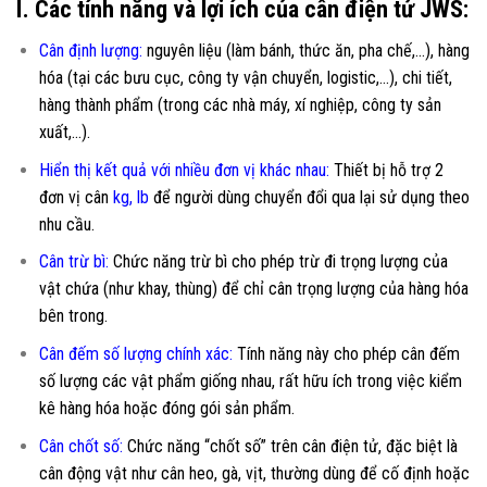
I. Các tính năng và lợi ích của cân điện tử JWS:
Cân định lượng:
nguyên liệu (làm bánh, thức ăn, pha chế,…), hàng
hóa (tại các bưu cục, công ty vận chuyển, logistic,…), chi tiết,
hàng thành phẩm (trong các nhà máy, xí nghiệp, công ty sản
xuất,…).
Hiển thị kết quả với nhiều đơn vị khác nhau:
Thiết bị hỗ trợ 2
đơn vị cân
kg, lb
để người dùng chuyển đổi qua lại sử dụng theo
nhu cầu.
Cân trừ bì:
Chức năng trừ bì cho phép trừ đi trọng lượng của
vật chứa (như khay, thùng) để chỉ cân trọng lượng của hàng hóa
bên trong.
Cân đếm số lượng chính xác:
Tính năng này cho phép cân đếm
số lượng các vật phẩm giống nhau, rất hữu ích trong việc kiểm
kê hàng hóa hoặc đóng gói sản phẩm.
Cân chốt số:
Chức năng “chốt số” trên cân điện tử, đặc biệt là
cân động vật như cân heo, gà, vịt, thường dùng để cố định hoặc