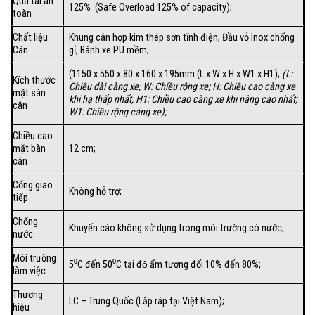
Quá tải an
125% (Safe Overload 125% of capacity);
toàn
Chất liệu
Khung cân hợp kim thép sơn tĩnh điện, Đầu vỏ Inox chống
Cân
gỉ, Bánh xe PU mềm;
(1150 x 550 x 80 x 160 x 195mm (L x W x H x W1 x H1);
(
L:
Kích thước
Chiều dài càng xe; W: Chiều rộng xe; H: Chiều cao càng xe
mặt sàn
khi hạ thấp nhất; H1: Chiều cao càng xe khi nâng cao nhất;
cân
W1: Chiều rộng càng xe);
Chiều cao
mặt bàn
12 cm;
cân
Cổng giao
Không hỗ trợ;
tiếp
Chống
Khuyến cáo không sử dụng trong môi trường có nước;
nước
Môi trường
5⁰C đến 50⁰C tại độ ẩm tương đối 10% đến 80%;
làm việc
Thương
LC – Trung Quốc (Lắp ráp tại Việt Nam);
hiệu