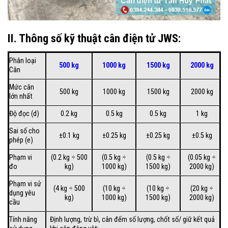
II. Thông số kỹ thuật cân điện tử JWS:
Phân loại
500 kg
1000 kg
1500 kg
2000 kg
Cân
Mức cân
500 kg
1000 kg
1500 kg
2000 kg
lớn nhất
Độ đọc (d)
0.2 kg
0.5 kg
0.5 kg
1 kg
Sai số cho
±0.1 kg
±0.25 kg
±0.25 kg
±0.5 kg
phép (e)
Phạm vi
(0.2 kg ÷ 500
(0.5 kg ÷
(0.5 kg ÷
(0.05 kg ÷
đo
kg)
1000 kg)
1500 kg)
2000 kg)
Phạm vi sử
(4 kg ÷ 500
(10 kg ÷
(10 kg ÷
(20 kg ÷
dụng yêu
kg)
1000 kg)
1500 kg)
2000 kg)
cầu
Tính năng
Định lượng, trừ bì, cân đếm số lượng, chốt số/ giữ kết quả