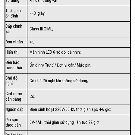
sử dụng
khi cân động vật;
Thời gian
<=3 giây;
ổn định
Cấp chính
Class III OIML;
xác
Đơn vị cân
kg;
Hiển thị
Màn hình LED 6 số đỏ, dễ nhìn;
Đèn báo
Ổn định/ Trừ bì/ Đơn vị cân/ Mức pin;
trạng thái
Chế độ
Có chế độ nghỉ khi không sử dụng;
nghỉ
Giọt nước
Có;
cân bằng
Nguồn cấp
Điện sinh hoạt 220V/50Hz, thời gian sạc 4-6 giờ;
Pin sạc
6V-4AH, thời gian sử dụng liên tục 72 giờ;
theo cân