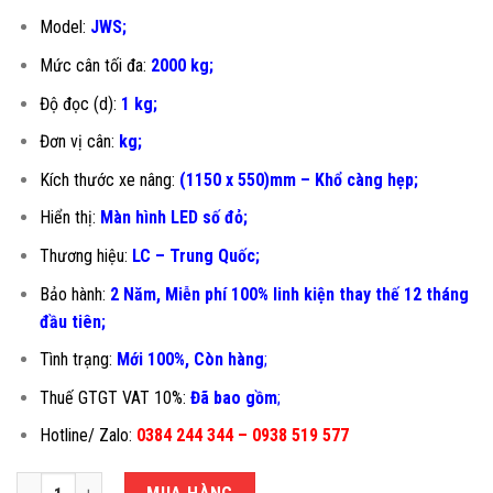
Model:
JWS;
Mức cân tối đa:
2000 kg;
Độ đọc (d):
1 kg;
Đơn vị cân:
kg;
Kích thước xe nâng:
(1150 x 550)mm – Khổ càng hẹp;
Hiển thị:
Màn hình LED số đỏ;
Thương hiệu:
LC – Trung Quốc;
Bảo hành:
2 Năm, Miễn phí 100% linh kiện thay thế 12 tháng
đầu tiên
;
Tình trạng:
Mới 100%, Còn hàng
;
Thuế GTGT VAT 10%:
Đã bao gồm
;
Hotline/ Zalo:
0384 244 344 – 0938 519 577
CÂN XE NÂNG 2 TẤN JWS-550DH số lượng