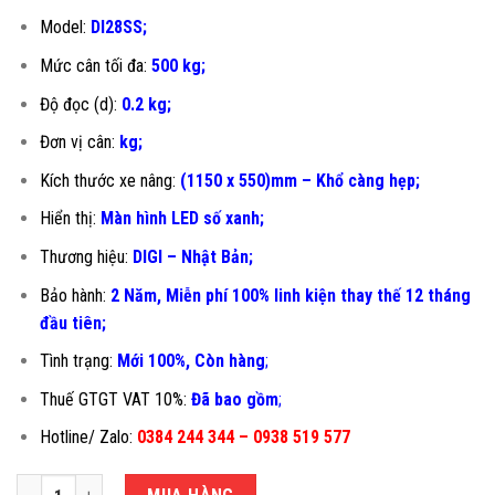
Model:
DI28SS;
Mức cân tối đa:
500 kg;
Độ đọc (d):
0.2 kg;
Đơn vị cân:
kg;
Kích thước xe nâng:
(1150 x 550)mm – Khổ càng hẹp;
Hiển thị:
Màn hình LED số xanh;
Thương hiệu:
DIGI – Nhật Bản;
Bảo hành:
2 Năm, Miễn phí 100% linh kiện thay thế 12 tháng
đầu tiên
;
Tình trạng:
Mới 100%, Còn hàng
;
Thuế GTGT VAT 10%:
Đã bao gồm
;
Hotline/ Zalo:
0384 244 344 – 0938 519 577
CÂN XE NÂNG 500KG DI28SS-550DH số lượng