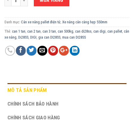
MUA HÀNG
Danh mục:
Cân xe nâng pallet điện tử
,
Xe nâng cân càng hẹp 550mm
Thẻ:
can 1 tan
,
can 2 tan
,
can 3 tan
,
can 500kg
,
can di28ss
,
can digi
,
can pallet
,
cân
xe nâng
,
Di28SS
,
DIGI
,
gia can DI28SS
,
mua can DI28SS
MÔ TẢ SẢN PHẨM
CHÍNH SÁCH BẢO HÀNH
CHÍNH SÁCH GIAO HÀNG