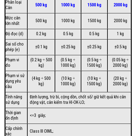
Phân loại
500 kg
1000 kg
1500 kg
2000 kg
Cân
Mức cân
500 kg
1000 kg
1500 kg
2000 kg
lớn nhất
Độ đọc (d)
0.2 kg
0.5 kg
0.5 kg
1 kg
Sai số cho
±0.1 kg
±0.25 kg
±0.25 kg
±0.5 kg
phép (e)
Phạm vi
(0.2 kg ÷ 500
(0.5 kg ÷
(0.5 kg ÷
(0.05 kg ÷
đo
kg)
1000 kg)
1500 kg)
2000 kg)
Phạm vi sử
(4 kg ÷ 500
(10 kg ÷
(10 kg ÷
(20 kg ÷
dụng yêu
kg)
1000 kg)
1500 kg)
2000 kg)
cầu
Tính năng
Định lượng, trừ bì, cộng dồn, chốt số/ giữ kết quả khi cân
sử dụng
động vật, cân kiểm tra HI-OK-LO;
Thời gian
<=3 giây;
ổn định
Cấp chính
Class III OIML;
xác