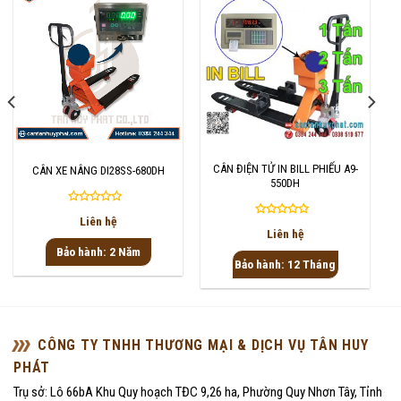
CÂN ĐIỆN TỬ IN BILL PHIẾU A9-
CÂN XE NÂNG DI28SS-680DH
550DH
Được
Liên hệ
Được
xếp
Liên hệ
xếp
hạng
Bảo hành: 2 Năm
hạng
0
Bảo hành: 12 Tháng
0
5
5
sao
sao
CÔNG TY TNHH THƯƠNG MẠI & DỊCH VỤ TÂN HUY
PHÁT
Trụ sở: Lô 66bA Khu Quy hoạch TĐC 9,26 ha, Phường Quy Nhơn Tây, Tỉnh