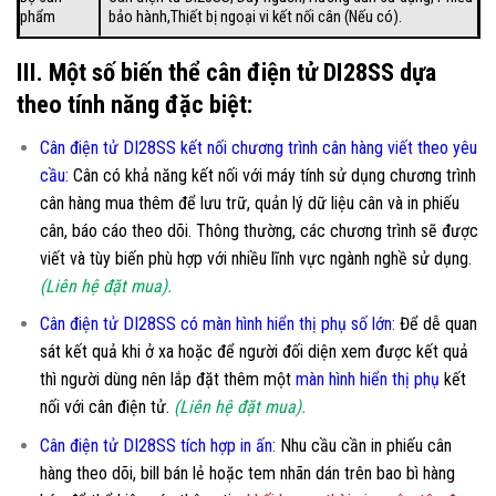
phẩm
bảo hành,Thiết bị ngoại vi kết nối cân (Nếu có).
III. Một số biến thể cân điện tử DI28SS dựa
theo tính năng đặc biệt:
Cân điện tử DI28SS kết nối chương trình cân hàng viết theo yêu
cầu
:
Cân có khả năng kết nối với máy tính sử dụng chương trình
cân hàng mua thêm để lưu trữ, quản lý dữ liệu cân và in phiếu
cân, báo cáo theo dõi. Thông thường, các chương trình sẽ được
viết và tùy biến phù hợp với nhiều lĩnh vực ngành nghề sử dụng.
(Liên hệ đặt mua).
Cân điện tử DI28SS có màn hình hiển thị phụ số lớn
:
Để dễ quan
sát kết quả khi ở xa hoặc để người đối diện xem được kết quả
thì người dùng nên lắp đặt thêm một
màn hình hiển thị phụ
kết
nối với cân điện tử.
(Liên hệ đặt mua).
Cân điện tử DI28SS tích hợp in ấn:
Nhu cầu cần in phiếu cân
hàng theo dõi, bill bán lẻ hoặc tem nhãn dán trên bao bì hàng