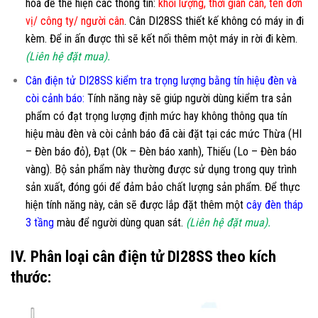
hóa để thể hiện các thông tin:
khối lượng, thời gian cân, tên đơn
vị/ công ty/ người cân
. Cân DI28SS thiết kế không có máy in đi
kèm. Để in ấn được thì sẽ kết nối thêm một máy in rời đi kèm.
(Liên hệ đặt mua).
Cân điện tử DI28SS kiểm tra trọng lượng bằng tín hiệu đèn và
còi cảnh báo:
Tính năng này sẽ giúp người dùng kiểm tra sản
phẩm có đạt trọng lượng định mức hay không thông qua tín
hiệu màu đèn và còi cảnh báo đã cài đặt tại các mức Thừa (HI
– Đèn báo đỏ), Đạt (Ok – Đèn báo xanh), Thiếu (Lo – Đèn báo
vàng). Bộ sản phẩm này thường được sử dụng trong quy trình
sản xuất, đóng gói để đảm bảo chất lượng sản phẩm. Để thực
hiện tính năng này, cân sẽ được lắp đặt thêm một
cây đèn tháp
3 tầng
màu để người dùng quan sát.
(Liên hệ đặt mua).
IV. Phân loại cân điện tử DI28SS theo kích
thước: