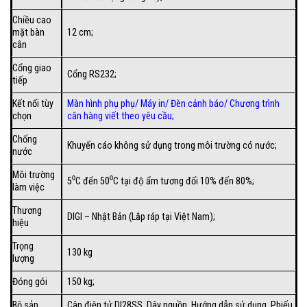
Chiều cao
mặt bàn
12 cm;
cân
Cổng giao
Cổng RS232;
tiếp
Kết nối tùy
Màn hình phụ phụ/
Máy in
/
Đèn cảnh báo
/
Chương trình
chọn
cân hàng viết theo yêu cầu
;
Chống
Khuyến cáo không sử dụng trong môi trường có nước;
nước
Môi trường
5⁰C đến 50⁰C tại độ ẩm tương đối 10% đến 80%;
làm việc
Thương
DIGI – Nhật Bản (Lắp ráp tại Việt Nam);
hiệu
Trọng
130 kg
lượng
Đóng gói
150 kg;
Bộ sản
Cân điện tử DI28SS
, Dây nguồn, Hướng dẫn sử dụng, Phiếu