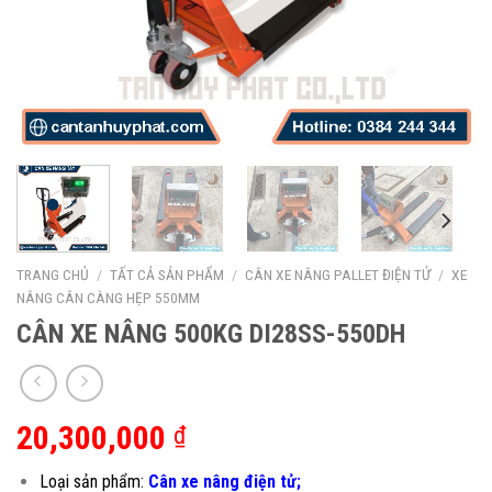
TRANG CHỦ
/
TẤT CẢ SẢN PHẨM
/
CÂN XE NÂNG PALLET ĐIỆN TỬ
/
XE
NÂNG CÂN CÀNG HẸP 550MM
CÂN XE NÂNG 500KG DI28SS-550DH
20,300,000
₫
Loại sản phẩm:
Cân xe nâng điện tử;