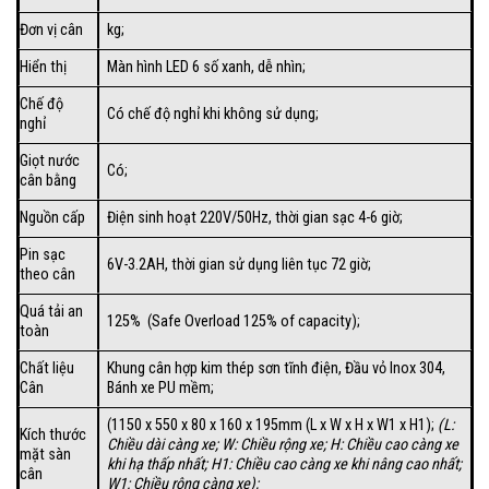
Đơn vị cân
kg;
Hiển thị
Màn hình LED 6 số xanh, dễ nhìn;
Chế độ
Có chế độ nghỉ khi không sử dụng;
nghỉ
Giọt nước
Có;
cân bằng
Nguồn cấp
Điện sinh hoạt 220V/50Hz, thời gian sạc 4-6 giờ;
Pin sạc
6V-3.2AH, thời gian sử dụng liên tục 72 giờ;
theo cân
Quá tải an
125% (Safe Overload 125% of capacity);
toàn
Chất liệu
Khung cân hợp kim thép sơn tĩnh điện, Đầu vỏ Inox 304,
Cân
Bánh xe PU mềm;
(1150 x 550 x 80 x 160 x 195mm (L x W x H x W1 x H1);
(
L:
Kích thước
Chiều dài càng xe; W: Chiều rộng xe; H: Chiều cao càng xe
mặt sàn
khi hạ thấp nhất; H1: Chiều cao càng xe khi nâng cao nhất;
cân
W1: Chiều rộng càng xe);