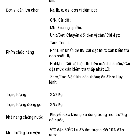
pin;
Đơn vị cân lựa chọn
Kg, lb, g, oz, đơn vị đếm pcs;
G/N: Cài đặt;
MR: Xóa cộng dồn;
Unit/Set: Chuyển đổi đơn vị cân/ Cài đặt;
Tare: Trừ bì;
Print/Hi: Nhấn để in/ Cài đặt mức cân kiểm tra
Phím chức năng
cao nhất HI;
Hold/Lo: Giữ số hiển thị trên màn hình cân/ Cài
đặt mức cân kiểm tra thấp nhất LO;
Zero/Esc: Về 0 khi cân không ổn định/ Hủy
lệnh;
Trọng lượng
2.52 Kg;
Trọng lượng đóng gói
2.95 Kg;
Khuyến cáo không sử dụng trong môi trường
Khả năng chống nước
có nước;
5⁰C đến 50⁰C tại độ ẩm tương đối 10% đến
Môi trường làm việc
80%;