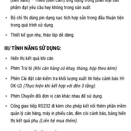
(Đèn xanh) – Thiếu (Đèn cam) ứng dụng trong phân loại sản
phẩm đạt yêu cầu hay không trong sản xuất.
Bộ chỉ thị dùng pin dạng sạc tích hợp sẵn trong đầu thuận tiện
trong quá trình sử dụng.
Thiết kế gọn nhẹ, tháo lắp dễ dàng.
III/ TÍNH NĂNG SỬ DỤNG:
Hiển thị kết quả khi cân.
Phím Trừ bì
(Khi cân hàng có khay, thùng, hộp theo kèm)
.
Phím Cài đặt cân kiểm tra khối lượng xuất tín hiệu cảnh báo HI-
OK-LO
(Thực hiện khi kết hợp với đèn 3 tầng)
.
Phím Chuyển đổi đơn vị cân khác nhau để sử dụng.
Cổng giao tiếp RS232 đi kèm cho phép kết nối thêm phần mềm
quản lý cân hàng, máy in phiếu cân, đèn còi cảnh báo, bảng hiển
thị kết quả phụ
(Liên hệ mua thêm).