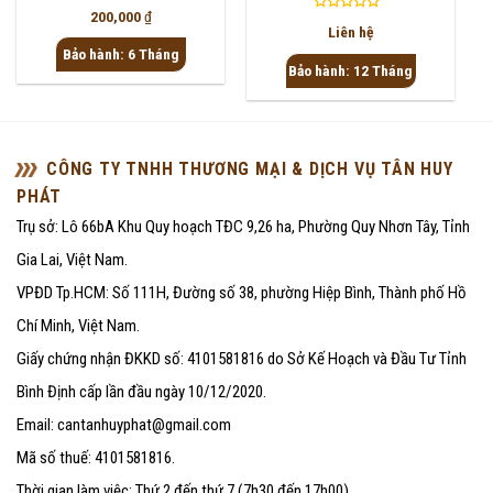
Được
200,000
₫
Được
xếp
Liên hệ
xếp
hạng
Bảo hành: 6 Tháng
hạng
0
Bảo hành: 12 Tháng
0
5
5
sao
sao
CÔNG TY TNHH THƯƠNG MẠI & DỊCH VỤ TÂN HUY
PHÁT
Trụ sở: Lô 66bA Khu Quy hoạch TĐC 9,26 ha, Phường Quy Nhơn Tây, Tỉnh
Gia Lai, Việt Nam.
VPĐD Tp.HCM: Số 111H, Đường số 38, phường Hiệp Bình, Thành phố Hồ
Chí Minh, Việt Nam.
Giấy chứng nhận ĐKKD số: 4101581816 do Sở Kế Hoạch và Đầu Tư Tỉnh
Bình Định cấp lần đầu ngày 10/12/2020.
Email: cantanhuyphat@gmail.com
Mã số thuế: 4101581816.
Thời gian làm việc: Thứ 2 đến thứ 7 (7h30 đến 17h00).