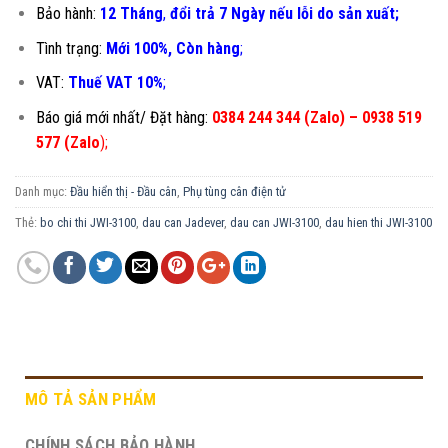
Bảo hành:
12 Tháng
,
đổi trả 7 Ngày nếu lỗi do sản xuất;
Tình trạng:
Mới 100%, Còn hàng
;
VAT:
Thuế VAT 10%
;
Báo giá mới nhất/ Đặt hàng:
0384 244 344 (Zalo) – 0938 519
577 (Zalo
)
;
Danh mục:
Đầu hiển thị - Đầu cân
,
Phụ tùng cân điện tử
Thẻ:
bo chi thi JWI-3100
,
dau can Jadever
,
dau can JWI-3100
,
dau hien thi JWI-3100
MÔ TẢ SẢN PHẨM
CHÍNH SÁCH BẢO HÀNH