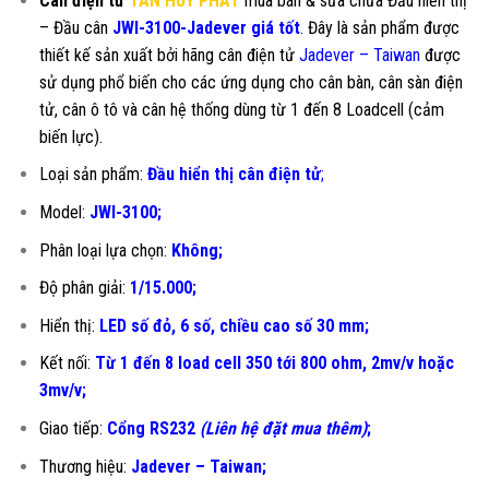
Cân điện tử
TÂN HUY PHÁT
mua bán & sửa chữa Đầu hiển thị
– Đầu cân
JWI-3100-Jadever giá tốt
. Đây là sản phẩm được
thiết kế sản xuất bởi hãng cân điện tử
Jadever – Taiwan
được
sử dụng phổ biến cho các ứng dụng cho cân bàn, cân sàn điện
tử, cân ô tô và cân hệ thống dùng từ 1 đến 8 Loadcell (cảm
biến lực).
Loại sản phẩm:
Đầu hiển thị cân điện tử
;
Model:
JWI-3100;
Phân loại lựa chọn:
Không;
Độ phân giải:
1/15.000;
Hiển thị:
LED số đỏ, 6 số, chiều cao số 30 mm;
Kết nối:
Từ 1 đến 8 load cell 350 tới 800 ohm, 2mv/v hoặc
3mv/v;
Giao tiếp:
Cổng RS232
(Liên hệ đặt mua thêm)
;
Thương hiệu:
Jadever – Taiwan;