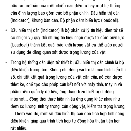
cấu tạo cơ bản của một chiếc cân điện tử hay một hệ thống
cân định lượng bao gồm các bộ phận chính: Đầu hiển thị cân
(Indicator), Khung bàn cân, Bộ phận cảm biến lực (loadcell).
Đầu hiển thị cân (Indicator) là bộ phận xử lý tín hiệu điện tử sẽ
có nhiệm vụ quy đổi những tín hiệu nhận được từ cảm biến lực
(Loadcell) thành kết quả, báo khối lượng vật cụ thể giúp người
sử dụng dễ dàng quan sát được trọng lượng của vật.
Trong hệ thống cân điện tử thiết bị đầu hiển thị cân chính là bộ
điều khiển trung tâm. Không chỉ đóng vai trò là màn hình hiển thị
số, chi tiết kết quả trọng lượng của vật cần cân, nó còn được
thiết kế, chế tạo cho phép cân kết nốt với máy tính, máy in và
phần mềm quản lý dữ liệu, ứng dụng trên thiết bị di động,
internet,… đồng thời thực hiện nhiều ứng dụng khác nhau như
đếm số lượng, tính tỷ trọng, cân động vật, kiểm tra trọng lượng,
… Thêm vào đó, một số đầu hiển thị cân còn tích hợp tính năng
điều khiển, giúp quá trình tích hợp tự động hóa thuận tiện hơn
rất nhiều.