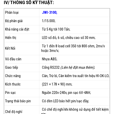
IV/ THÔNG SỐ KỸ THUẬT:
Phân loại
JWI-3100;
Độ phân giải
1/15.000;
Khả năng cài đặt
Từ 5 Kg tới 100 Tấn;
Hiển thị
LED số đỏ, 6 số, chiều cao số 30 mm;
Từ 1 đến 8 load cell 350 tới 800 ohm, 2mv/v
Kết Nối
hoặc 3mv/v;
Vỏ đầu cân
Nhựa ABS;
Giao tiếp
Cổng RS232
(Liên hệ đặt mua thêm)
;
Chức năng
Cân, Trừ bì, Cân kiểm tra xuất tín hiệu HI-OK-LO;
Kích thước
(221 × 178 × 90) mm;
Pin sạc
Nguồn 220v-240v, pin sạc 6V-4AH;
Trạng thái báo pin
Có đèn LED báo hết pin/sạc đầy;
Có chế độ nghỉ khi không sử dụng để tiết kiệm
Chế độ nghỉ