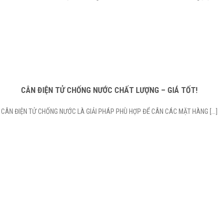
CÂN ĐIỆN TỬ CHỐNG NƯỚC CHẤT LƯỢNG – GIÁ TỐT!
CÂN ĐIỆN TỬ CHỐNG NƯỚC LÀ GIẢI PHÁP PHÙ HỢP ĐỂ CÂN CÁC MẶT HÀNG [...]