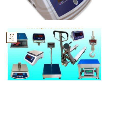
17
Th2