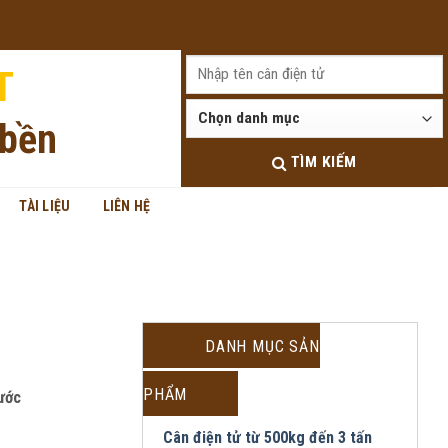
Đăng nhập
T
 bền
TÌM KIẾM
TÀI LIỆU
LIÊN HỆ
DANH MỤC SẢN
PHẨM
ước
Cân điện tử từ 500kg đến 3 tấn