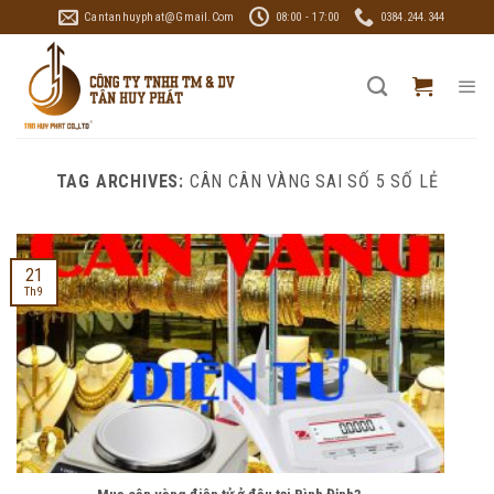
Skip
Cantanhuyphat@gmail.com
08:00 - 17:00
0384.244.344
to
content
TAG ARCHIVES:
CÂN CÂN VÀNG SAI SỐ 5 SỐ LẺ
21
Th9