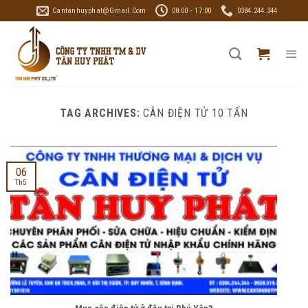
Skip
Cantanhuyphat@gmail.com
08:00 - 17:00
0384.244.344
to
content
TAG ARCHIVES:
CÂN ĐIỆN TỬ 10 TẤN
06
Th5