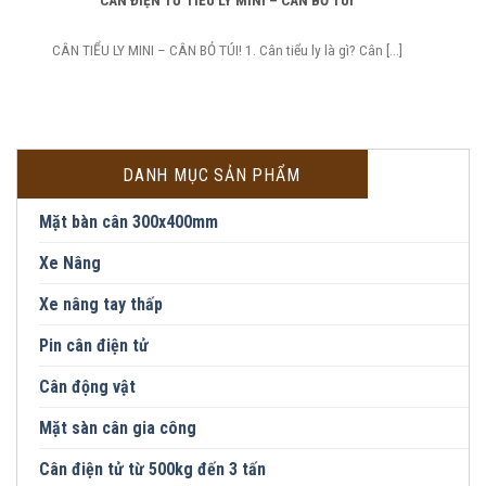
CÂN ĐIỆN TỬ TIỂU LY MINI – CÂN BỎ TÚI
CÂN TIỂU LY MINI – CÂN BỎ TÚI! 1. Cân tiểu ly là gì? Cân [...]
DANH MỤC SẢN PHẨM
Mặt bàn cân 300x400mm
Xe Nâng
Xe nâng tay thấp
Pin cân điện tử
Cân động vật
Mặt sàn cân gia công
Cân điện tử từ 500kg đến 3 tấn