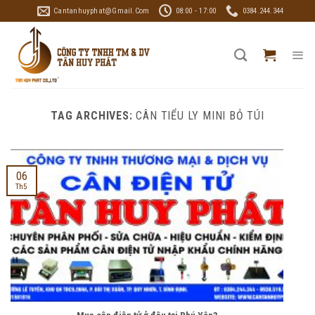
Skip
Cantanhuyphat@gmail.com
08:00 - 17:00
0384.244.344
to
content
TAG ARCHIVES:
CÂN TIỂU LY MINI BỎ TÚI
06
Th5