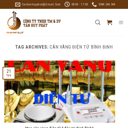
Skip
Cantanhuyphat@gmail.com
08:00 - 17:00
0384.244.344
to
content
TAG ARCHIVES:
CÂN VÀNG ĐIỆN TỬ BÌNH ĐỊNH
21
Th9