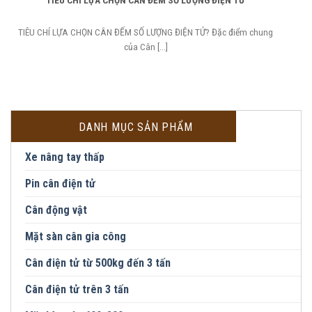
TIÊU CHÍ LỰA CHỌN CÂN ĐẾM SỐ LƯỢNG ĐIỆN TỬ
TIÊU CHÍ LỰA CHỌN CÂN ĐẾM SỐ LƯỢNG ĐIỆN TỬ? Đặc điểm chung
của Cân [...]
DANH MỤC SẢN PHẨM
Xe nâng tay thấp
Pin cân điện tử
Cân động vật
Mặt sàn cân gia công
Cân điện tử từ 500kg đến 3 tấn
Cân điện tử trên 3 tấn