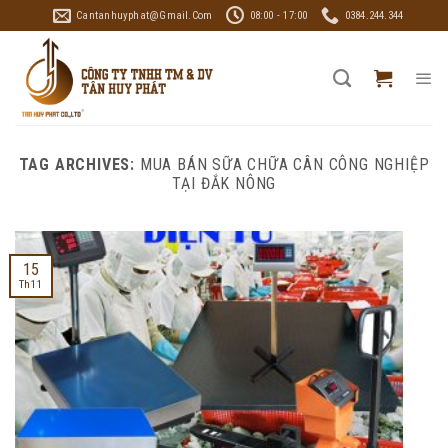
Skip
Cantanhuyphat@gmail.com
08:00 - 17:00
0384.244.344
to
content
TAG ARCHIVES:
MUA BÁN SỮA CHỮA CÂN CÔNG NGHIỆP
TẠI ĐẮK NÔNG
15
Th11