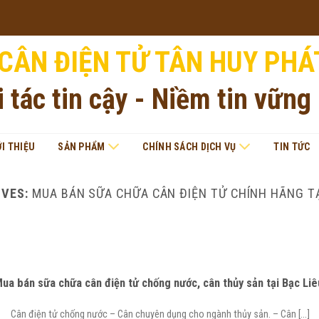
CÂN ĐIỆN TỬ TÂN HUY PHÁ
i tác tin cậy - Niềm tin vững
ỚI THIỆU
SẢN PHẨM
CHÍNH SÁCH DỊCH VỤ
TIN TỨC
IVES:
MUA BÁN SỮA CHỮA CÂN ĐIỆN TỬ CHÍNH HÃNG TẠ
ua bán sữa chữa cân điện tử chống nước, cân thủy sản tại Bạc Liê
Cân điện tử chống nước – Cân chuyên dụng cho ngành thủy sản. – Cân [...]