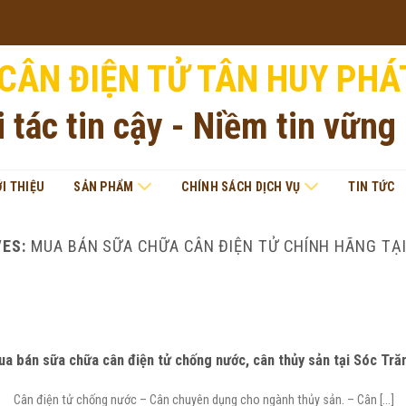
CÂN ĐIỆN TỬ TÂN HUY PHÁ
i tác tin cậy - Niềm tin vững
ỚI THIỆU
SẢN PHẨM
CHÍNH SÁCH DỊCH VỤ
TIN TỨC
VES:
MUA BÁN SỮA CHỮA CÂN ĐIỆN TỬ CHÍNH HÃNG TẠ
a bán sữa chữa cân điện tử chống nước, cân thủy sản tại Sóc Tră
Cân điện tử chống nước – Cân chuyên dụng cho ngành thủy sản. – Cân [...]