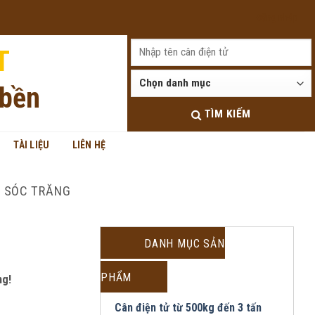
Đăng nhập
T
 bền
TÌM KIẾM
TÀI LIỆU
LIÊN HỆ
I SÓC TRĂNG
DANH MỤC SẢN
PHẨM
ng!
Cân điện tử từ 500kg đến 3 tấn