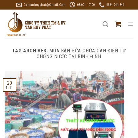
Skip
Cantanhuyphat@gmail.com
08:00 - 17:00
0384.244.344
to
content
TAG ARCHIVES:
MUA BÁN SỬA CHỮA CÂN ĐIỆN TỬ
CHỐNG NƯỚC TẠI BÌNH ĐỊNH
20
Th11