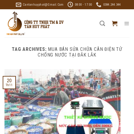
Skip
Cantanhuyphat@gmail.com
08:00 - 17:00
0384.244.344
to
content
TAG ARCHIVES:
MUA BÁN SỬA CHỮA CÂN ĐIỆN TỬ
CHỐNG NƯỚC TẠI ĐẮK LẮK
20
Th11