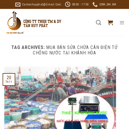
Skip
Cantanhuyphat@gmail.com
08:00 - 17:00
0384.244.344
to
content
TAG ARCHIVES:
MUA BÁN SỬA CHỮA CÂN ĐIỆN TỬ
CHỐNG NƯỚC TẠI KHÁNH HÒA
20
Th11