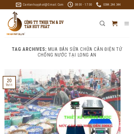
Skip
Cantanhuyphat@gmail.com
08:00 - 17:00
0384.244.344
to
content
TAG ARCHIVES:
MUA BÁN SỮA CHỮA CÂN ĐIỆN TỬ
CHỐNG NƯỚC TẠI LONG AN
20
Th11