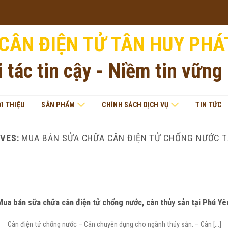
CÂN ĐIỆN TỬ TÂN HUY PHÁ
i tác tin cậy - Niềm tin vững
ỚI THIỆU
SẢN PHẨM
CHÍNH SÁCH DỊCH VỤ
TIN TỨC
IVES:
MUA BÁN SỬA CHỮA CÂN ĐIỆN TỬ CHỐNG NƯỚC T
ua bán sữa chữa cân điện tử chống nước, cân thủy sản tại Phú Yê
Cân điện tử chống nước – Cân chuyên dụng cho ngành thủy sản. – Cân [...]