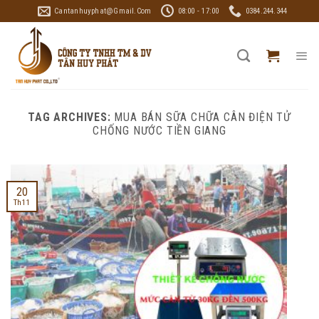
Skip
Cantanhuyphat@gmail.com
08:00 - 17:00
0384.244.344
to
content
TAG ARCHIVES:
MUA BÁN SỮA CHỮA CÂN ĐIỆN TỬ
CHỐNG NƯỚC TIỀN GIANG
20
Th11