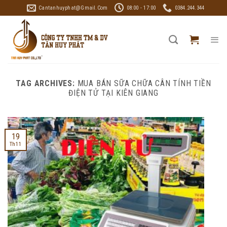
Skip
Cantanhuyphat@gmail.com
08:00 - 17:00
0384.244.344
to
content
TAG ARCHIVES:
MUA BÁN SỮA CHỮA CÂN TÍNH TIỀN
ĐIỆN TỬ TẠI KIÊN GIANG
19
Th11