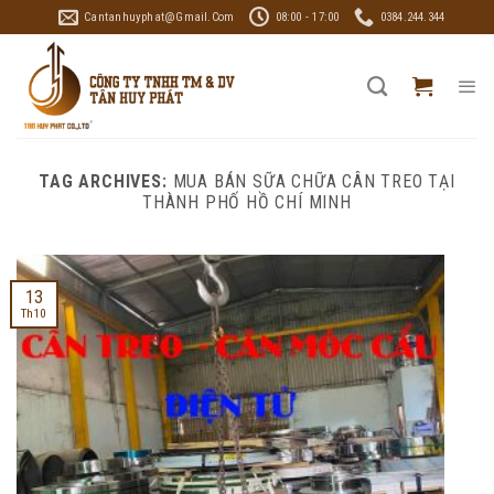
Skip
Cantanhuyphat@gmail.com
08:00 - 17:00
0384.244.344
to
content
TAG ARCHIVES:
MUA BÁN SỮA CHỮA CÂN TREO TẠI
THÀNH PHỐ HỒ CHÍ MINH
13
Th10