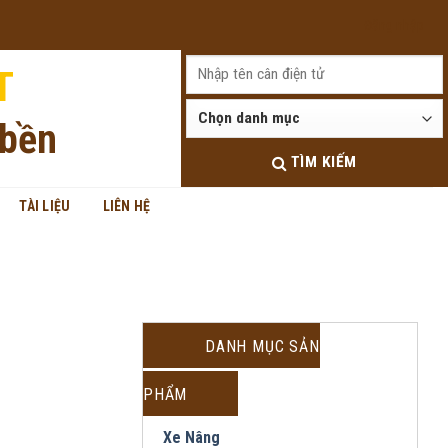
Đăng nhập
T
 bền
TÌM KIẾM
TÀI LIỆU
LIÊN HỆ
DANH MỤC SẢN
PHẨM
Xe Nâng