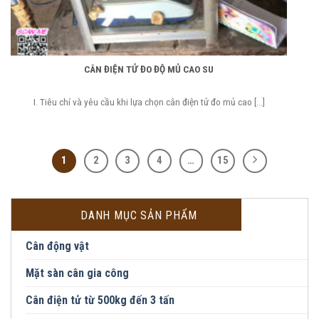
CÂN ĐIỆN TỬ ĐO ĐỘ MỦ CAO SU
I. Tiêu chí và yêu cầu khi lựa chọn cân điện tử đo mủ cao [...]
1
2
3
4
…
15
DANH MỤC SẢN PHẨM
Cân động vật
Mặt sàn cân gia công
Cân điện tử từ 500kg đến 3 tấn