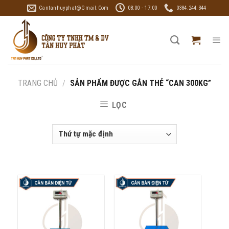
Skip
Cantanhuyphat@gmail.com
08:00 - 17:00
0384.244.344
to
content
TRANG CHỦ
/
SẢN PHẨM ĐƯỢC GẮN THẺ “CAN 300KG”
LỌC