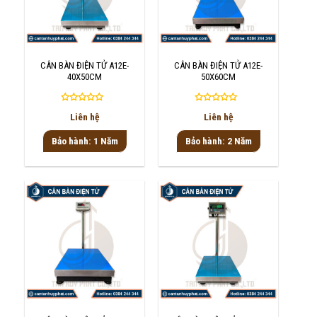
CÂN BÀN ĐIỆN TỬ A12E-
CÂN BÀN ĐIỆN TỬ A12E-
40X50CM
50X60CM
Được
Được
Liên hệ
Liên hệ
xếp
xếp
hạng
hạng
Bảo hành: 1 Năm
Bảo hành: 2 Năm
0
0
5
5
sao
sao