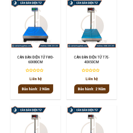
CÂN BÀN ĐIỆN TỬ FWD-
CÂN BÀN ĐIỆN TỬ T7E-
60X80CM
40X50CM
Được
Được
Liên hệ
Liên hệ
xếp
xếp
hạng
hạng
Bảo hành: 2 Năm
Bảo hành: 2 Năm
0
0
5
5
sao
sao