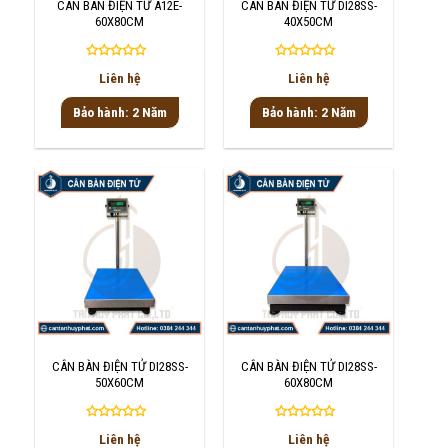
CÂN BÀN ĐIỆN TỬ A12E-
CÂN BÀN ĐIỆN TỬ DI28SS-
60X80CM
40X50CM
Được
Được
Liên hệ
Liên hệ
xếp
xếp
hạng
hạng
Bảo hành: 2 Năm
Bảo hành: 2 Năm
0
0
5
5
sao
sao
CÂN BÀN ĐIỆN TỬ DI28SS-
CÂN BÀN ĐIỆN TỬ DI28SS-
50X60CM
60X80CM
Được
Được
Liên hệ
Liên hệ