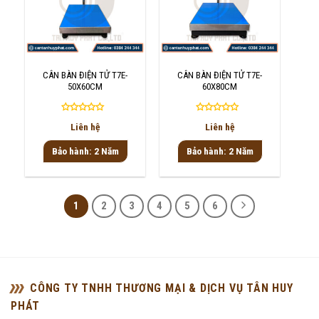
CÂN BÀN ĐIỆN TỬ T7E-
CÂN BÀN ĐIỆN TỬ T7E-
50X60CM
60X80CM
Được
Được
Liên hệ
Liên hệ
xếp
xếp
hạng
hạng
Bảo hành: 2 Năm
Bảo hành: 2 Năm
0
0
5
5
sao
sao
1
2
3
4
5
6
CÔNG TY TNHH THƯƠNG MẠI & DỊCH VỤ TÂN HUY
PHÁT