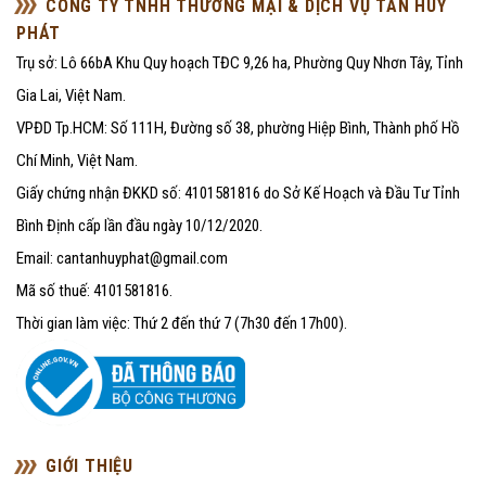
CÔNG TY TNHH THƯƠNG MẠI & DỊCH VỤ TÂN HUY
PHÁT
Trụ sở: Lô 66bA Khu Quy hoạch TĐC 9,26 ha, Phường Quy Nhơn Tây, Tỉnh
Gia Lai, Việt Nam.
VPĐD Tp.HCM: Số 111H, Đường số 38, phường Hiệp Bình, Thành phố Hồ
Chí Minh, Việt Nam.
Giấy chứng nhận ĐKKD số: 4101581816 do Sở Kế Hoạch và Đầu Tư Tỉnh
Bình Định cấp lần đầu ngày 10/12/2020.
Email: cantanhuyphat@gmail.com
Mã số thuế: 4101581816.
Thời gian làm việc: Thứ 2 đến thứ 7 (7h30 đến 17h00).
GIỚI THIỆU