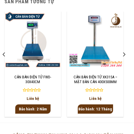
SẢN PHẨM TƯƠNG TỰ
CÂN BÀN ĐIỆN TỬ FWD-
CÂN BÀN ĐIỆN TỬ XK315A –
30X40CM
MẶT BÀN CÂN 400X500MM
Được
Được
Liên hệ
Liên hệ
xếp
xếp
hạng
hạng
Bảo hành: 2 Năm
Bảo hành: 12 Tháng
0
0
5
5
sao
sao