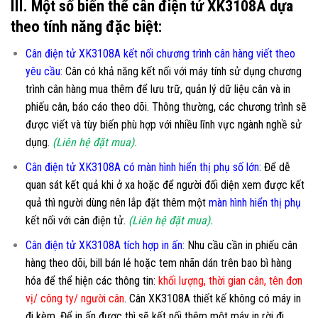
III. Một số biến thể cân điện tử XK3108A dựa
theo tính năng đặc biệt:
Cân điện tử XK3108A kết nối chương trình cân hàng viết theo
yêu cầu
:
Cân có khả năng kết nối với máy tính sử dụng chương
trình cân hàng mua thêm để lưu trữ, quản lý dữ liệu cân và in
phiếu cân, báo cáo theo dõi. Thông thường, các chương trình sẽ
được viết và tùy biến phù hợp với nhiều lĩnh vực ngành nghề sử
dụng.
(Liên hệ đặt mua).
Cân điện tử XK3108A có màn hình hiển thị phụ số lớn
:
Để dễ
quan sát kết quả khi ở xa hoặc để người đối diện xem được kết
quả thì người dùng nên lắp đặt thêm một
màn hình hiển thị phụ
kết nối với cân điện tử.
(Liên hệ đặt mua).
Cân điện tử XK3108A tích hợp in ấn:
Nhu cầu cần in phiếu cân
hàng theo dõi, bill bán lẻ hoặc tem nhãn dán trên bao bì hàng
hóa để thể hiện các thông tin:
khối lượng, thời gian cân, tên đơn
vị/ công ty/ người cân
. Cân XK3108A thiết kế không có máy in
đi kèm. Để in ấn được thì sẽ kết nối thêm một máy in rời đi