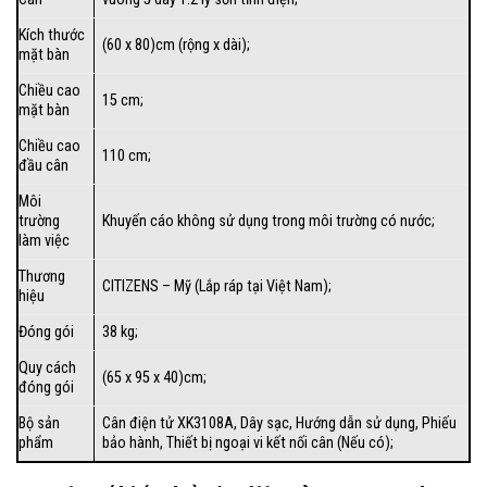
Kích thước
(60 x 80)cm (rộng x dài);
mặt bàn
Chiều cao
15 cm;
mặt bàn
Chiều cao
110 cm;
đầu cân
Môi
trường
Khuyến cáo không sử dụng trong môi trường có nước;
làm việc
Thương
CITIZENS – Mỹ (Lắp ráp tại Việt Nam);
hiệu
Đóng gói
38 kg;
Quy cách
(65 x 95 x 40)cm;
đóng gói
Bộ sản
Cân điện tử XK3108A, Dây sạc, Hướng dẫn sử dụng, Phiếu
phẩm
bảo hành, Thiết bị ngoại vi kết nối cân (Nếu có);