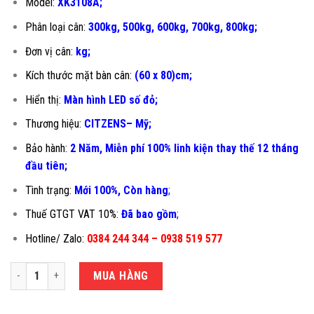
Model:
XK3108A;
Phân loại cân:
300kg, 500kg, 600kg, 700kg, 800kg;
Đơn vị cân:
kg;
Kích thước mặt bàn cân:
(60 x 80)cm;
Hiển thị:
Màn hình LED số đỏ;
Thương hiệu:
CITZENS– Mỹ;
Bảo hành:
2 Năm, Miễn phí 100% linh kiện thay thế 12 tháng
đầu tiên
;
Tình trạng:
Mới 100%, Còn hàng
;
Thuế GTGT VAT 10%:
Đã bao gồm
;
Hotline/ Zalo:
0384 244 344 – 0938 519 577
CÂN BÀN ĐIỆN TỬ XK3108A-60X80CM số lượng
MUA HÀNG