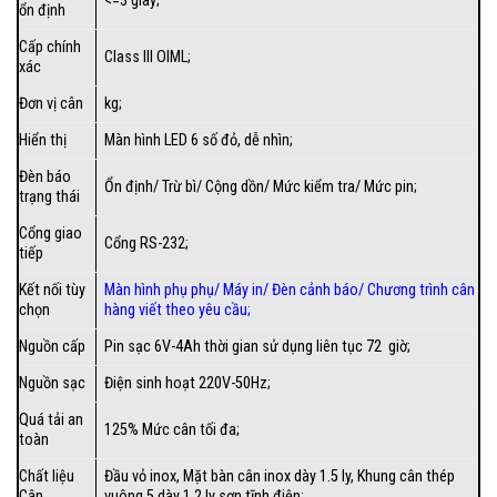
<=3 giây;
ổn định
Cấp chính
Class III OIML;
xác
Đơn vị cân
kg;
Hiển thị
Màn hình LED 6 số đỏ, dễ nhìn;
Đèn báo
Ổn định/ Trừ bì/ Cộng dồn/ Mức kiểm tra/ Mức pin;
trạng thái
Cổng giao
Cổng RS-232;
tiếp
Kết nối tùy
Màn hình phụ phụ/
Máy in
/
Đèn cảnh báo
/
Chương trình cân
chọn
hàng viết theo yêu cầu
;
Nguồn cấp
Pin sạc 6V-4Ah thời gian sử dụng liên tục 72 giờ;
Nguồn sạc
Điện sinh hoạt 220V-50Hz;
Quá tải an
125% Mức cân tối đa;
toàn
Chất liệu
Đầu vỏ inox, Mặt bàn cân inox dày 1.5 ly, Khung cân thép
Cân
vuông 5 dày 1.2 ly sơn tĩnh điện;