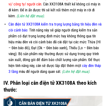
vị/ công ty/ người cân
. Cân XK3108A thiết kế không có máy in
đi kèm. Để in ấn được thì sẽ kết nối thêm một máy in rời đi
kèm.
(Liên hệ đặt mua).
Cân điện tử XK3108A kiểm tra trọng lượng bằng tín hiệu đèn và
còi cảnh báo:
Tính năng này sẽ giúp người dùng kiểm tra sản
phẩm có đạt trọng lượng định mức hay không thông qua tín
hiệu màu đèn và còi cảnh báo đã cài đặt tại các mức Thừa (HI
– Đèn báo đỏ), Đạt (Ok – Đèn báo xanh), Thiếu (Lo – Đèn báo
vàng). Bộ sản phẩm này thường được sử dụng trong quy trình
sản xuất, đóng gói để đảm bảo chất lượng sản phẩm. Để thực
hiện tính năng này, cân sẽ được lắp đặt thêm một
cây đèn tháp
3 tầng
màu để người dùng quan sát.
(Liên hệ đặt mua).
IV. Phân loại cân điện tử XK3108A theo kích
thước: