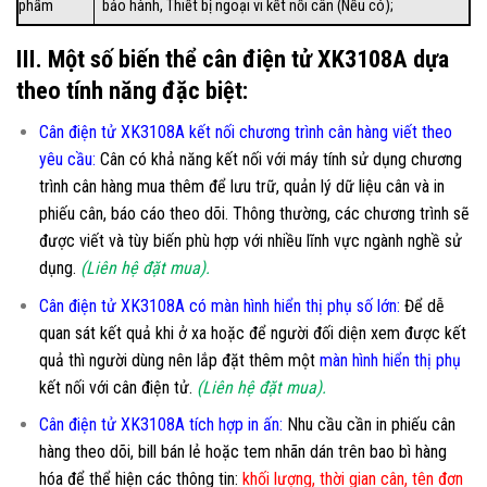
phẩm
bảo hành, Thiết bị ngoại vi kết nối cân (Nếu có);
III. Một số biến thể cân điện tử XK3108A dựa
theo tính năng đặc biệt:
Cân điện tử XK3108A kết nối chương trình cân hàng viết theo
yêu cầu
:
Cân có khả năng kết nối với máy tính sử dụng chương
trình cân hàng mua thêm để lưu trữ, quản lý dữ liệu cân và in
phiếu cân, báo cáo theo dõi. Thông thường, các chương trình sẽ
được viết và tùy biến phù hợp với nhiều lĩnh vực ngành nghề sử
dụng.
(Liên hệ đặt mua).
Cân điện tử XK3108A có màn hình hiển thị phụ số lớn
:
Để dễ
quan sát kết quả khi ở xa hoặc để người đối diện xem được kết
quả thì người dùng nên lắp đặt thêm một
màn hình hiển thị phụ
kết nối với cân điện tử.
(Liên hệ đặt mua).
Cân điện tử XK3108A tích hợp in ấn:
Nhu cầu cần in phiếu cân
hàng theo dõi, bill bán lẻ hoặc tem nhãn dán trên bao bì hàng
hóa để thể hiện các thông tin:
khối lượng, thời gian cân, tên đơn