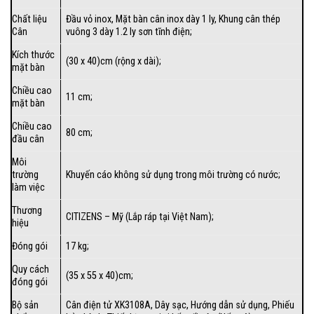
Chất liệu
Đầu vỏ inox, Mặt bàn cân inox dày 1 ly, Khung cân thép
Cân
vuông 3 dày 1.2 ly sơn tĩnh điện;
Kích thước
(30 x 40)cm (rộng x dài);
mặt bàn
Chiều cao
11 cm;
mặt bàn
Chiều cao
80 cm;
đầu cân
Môi
trường
Khuyến cáo không sử dụng trong môi trường có nước;
làm việc
Thương
CITIZENS – Mỹ (Lắp ráp tại Việt Nam);
hiệu
Đóng gói
17 kg;
Quy cách
(35 x 55 x 40)cm;
đóng gói
Bộ sản
Cân điện tử XK3108A, Dây sạc, Hướng dẫn sử dụng, Phiếu