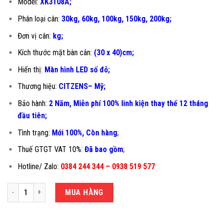
Model:
XK3108A;
Phân loại cân:
30kg, 60kg, 100kg, 150kg, 200kg;
Đơn vị cân:
kg;
Kích thước mặt bàn cân:
(30 x 40)cm;
Hiển thị:
Màn hình LED số đỏ;
Thương hiệu:
CITZENS– Mỹ;
Bảo hành:
2 Năm, Miễn phí 100% linh kiện thay thế 12 tháng
đầu tiên
;
Tình trạng:
Mới 100%, Còn hàng
;
Thuế GTGT VAT 10%:
Đã bao gồm
;
Hotline/ Zalo:
0384 244 344 – 0938 519 577
CÂN BÀN ĐIỆN TỬ XK3108A-30X40CM số lượng
MUA HÀNG