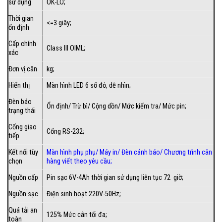
sử dụng
OK-LO;
Thời gian
<=3 giây;
ổn định
Cấp chính
Class III OIML;
xác
Đơn vị cân
kg;
Hiển thị
Màn hình LED 6 số đỏ, dễ nhìn;
Đèn báo
Ổn định/ Trừ bì/ Cộng dồn/ Mức kiểm tra/ Mức pin;
trạng thái
Cổng giao
Cổng RS-232;
tiếp
Kết nối tùy
Màn hình phụ phụ/
Máy in
/
Đèn cảnh báo
/
Chương trình cân
chọn
hàng viết theo yêu cầu
;
Nguồn cấp
Pin sạc 6V-4Ah thời gian sử dụng liên tục 72 giờ;
Nguồn sạc
Điện sinh hoạt 220V-50Hz;
Quá tải an
125% Mức cân tối đa;
toàn