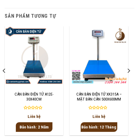
SẢN PHẨM TƯƠNG TỰ
CÂN BÀN ĐIỆN TỬ A12E-
CÂN BÀN ĐIỆN TỬ XK315A –
30X40CM
MẶT BÀN CÂN 500X600MM
Được
Được
Liên hệ
Liên hệ
xếp
xếp
hạng
hạng
Bảo hành: 2 Năm
Bảo hành: 12 Tháng
0
0
5
5