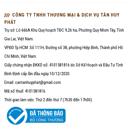
sao
sao
CÔNG TY TNHH THƯƠNG MẠI & DỊCH VỤ TÂN HUY
PHÁT
Trụ sở: Lô 66bA Khu Quy hoạch TĐC 9,26 ha, Phường Quy Nhơn Tây, Tỉnh
Gia Lai, Việt Nam.
VPĐD Tp.HCM: Số 111H, Đường số 38, phường Hiệp Bình, Thành phố Hồ
Chí Minh, Việt Nam.
Giấy chứng nhận ĐKKD số: 4101581816 do Sở Kế Hoạch và Đầu Tư Tỉnh
Bình Định cấp lần đầu ngày 10/12/2020.
Email: cantanhuyphat@gmail.com
Mã số thuế: 4101581816.
Thời gian làm việc: Thứ 2 đến thứ 7 (7h30 đến 17h00).