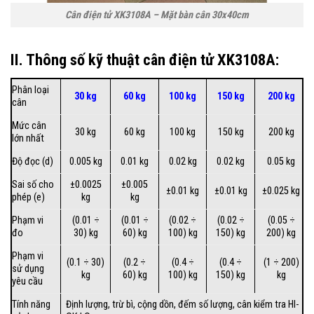
Cân điện tử XK3108A – Mặt bàn cân 30x40cm
II. Thông số kỹ thuật cân điện tử XK3108A:
Phân loại
30 kg
60 kg
100 kg
150 kg
200 kg
cân
Mức cân
30 kg
60 kg
100 kg
150 kg
200 kg
lớn nhất
Độ đọc (d)
0.005 kg
0.01 kg
0.02 kg
0.02 kg
0.05 kg
Sai số cho
±0.0025
±0.005
±0.01 kg
±0.01 kg
±0.025 kg
phép (e)
kg
kg
Phạm vi
(0.01 ÷
(0.01 ÷
(0.02 ÷
(0.02 ÷
(0.05 ÷
đo
30) kg
60) kg
100) kg
150) kg
200) kg
Phạm vi
(0.1 ÷ 30)
(0.2 ÷
(0.4 ÷
(0.4 ÷
(1 ÷ 200)
sử dụng
kg
60) kg
100) kg
150) kg
kg
yêu cầu
Tính năng
Định lượng, trừ bì, cộng dồn, đếm số lượng, cân kiểm tra HI-