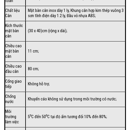
toàn
Chất liệu
Mặt bàn cân inox dày 1 ly, Khung cân hợp kim thép vuông 3
Cân
sơn tĩnh điện dày 1.2 ly, Đầu vỏ nhựa ABS;
Kích thước
mặt bàn
(30 x 40)cm (rộng x dài);
cân
Chiều cao
mặt bàn
11 cm;
cân
Chiều cao
80 cm;
đầu cân
Cổng giao
Không hỗ trợ;
tiếp
Chống
Khuyến cáo không sử dụng trong môi trường có nước;
nước
Môi
trường
5⁰C đến 50⁰C tại độ ẩm tương đối 10% đến 80%;
làm việc