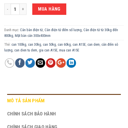
CÂN ĐẾM SỐ LƯỢNG 150KG A15E-30X40CM số lượng
MUA HÀNG
Danh mục:
Cân bàn điện tử
,
Cân điện tử đếm số lượng
,
Cân điện tử từ 30kg đến
800kg
,
Mặt bàn cân 300x400mm
Thẻ:
can 100kg
,
can 30kg
,
can 50kg
,
can 60kg
,
can A15E
,
can dem
,
cân đếm sô
lượng
,
can dien tu dem
,
gia can A15E
,
mua can A15E
MÔ TẢ SẢN PHẨM
CHÍNH SÁCH BẢO HÀNH
CHÍNH SÁCH GIAO HÀNG