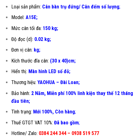
Loại sản phẩm:
Cân bàn trụ đứng/ Cân đếm số lượng
;
Model:
A15E;
Mức cân tối đa:
150 kg;
Độ đọc (d):
0.02 kg;
Đơn vị cân:
kg;
Kích thước đĩa cân:
(30 x 40)cm;
Hiển thị:
Màn hình LED số đỏ;
Thương hiệu:
YAOHUA – Đài Loan;
Bảo hành:
2 Năm, Miễn phí 100% linh kiện thay thế 12 tháng
đầu tiên
;
Tình trạng:
Mới 100%, Còn hàng
;
Thuế GTGT VAT 10%:
Đã bao gồm
;
Hotline/ Zalo:
0384 244 344 – 0938 519 577