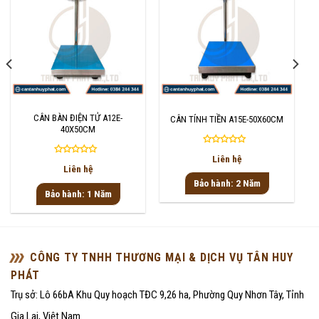
CÂN BÀN ĐIỆN TỬ A12E-
CÂN TÍNH TIỀN A15E-50X60CM
40X50CM
Được
Liên hệ
Được
xếp
Liên hệ
xếp
hạng
Bảo hành: 2 Năm
hạng
0
Bảo hành: 1 Năm
0
5
5
sao
sao
CÔNG TY TNHH THƯƠNG MẠI & DỊCH VỤ TÂN HUY
PHÁT
Trụ sở: Lô 66bA Khu Quy hoạch TĐC 9,26 ha, Phường Quy Nhơn Tây, Tỉnh
Gia Lai, Việt Nam.