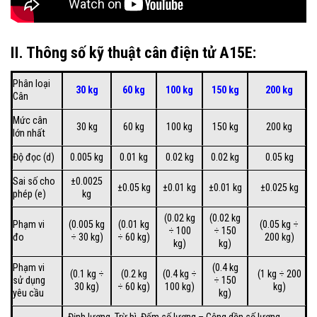
II. Thông số kỹ thuật cân điện tử A15E:
Phân loại
30 kg
60 kg
100 kg
150 kg
200 kg
Cân
Mức cân
30 kg
60 kg
100 kg
150 kg
200 kg
lớn nhất
Độ đọc (d)
0.005 kg
0.01 kg
0.02 kg
0.02 kg
0.05 kg
Sai số cho
±0.0025
±0.05 kg
±0.01 kg
±0.01 kg
±0.025 kg
phép (e)
kg
(0.02 kg
(0.02 kg
Phạm vi
(0.005 kg
(0.01 kg
(0.05 kg ÷
÷ 100
÷ 150
đo
÷ 30 kg)
÷ 60 kg)
200 kg)
kg)
kg)
Phạm vi
(0.4 kg
(0.1 kg ÷
(0.2 kg
(0.4 kg ÷
(1 kg ÷ 200
sử dụng
÷ 150
30 kg)
÷ 60 kg)
100 kg)
kg)
yêu cầu
kg)