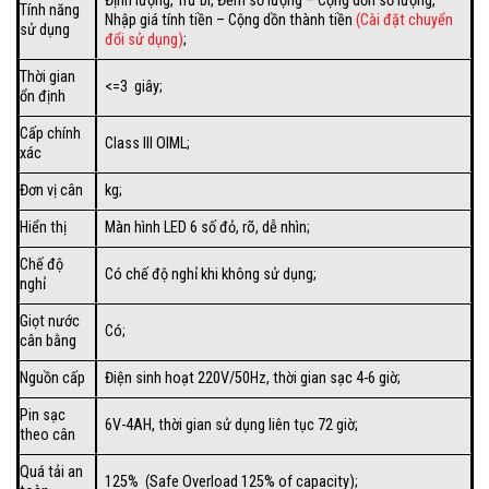
Định lượng, Trừ bì, Đếm số lượng – Cộng dồn số lượng,
Tính năng
Nhập giá tính tiền – Cộng dồn thành tiền
(Cài đặt chuyển
sử dụng
đổi sử dụng)
;
Thời gian
<=3 giây;
ổn định
Cấp chính
Class III OIML;
xác
Đơn vị cân
kg;
Hiển thị
Màn hình LED 6 số đỏ, rõ, dễ nhìn;
Chế độ
Có chế độ nghỉ khi không sử dụng;
nghỉ
Giọt nước
Có;
cân bằng
Nguồn cấp
Điện sinh hoạt 220V/50Hz, thời gian sạc 4-6 giờ;
Pin sạc
6V-4AH, thời gian sử dụng liên tục 72 giờ;
theo cân
Quá tải an
125% (Safe Overload 125% of capacity);