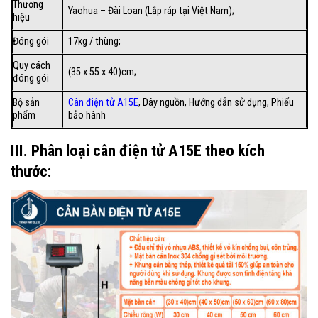
Thương
Yaohua – Đài Loan (Lắp ráp tại Việt Nam);
hiệu
Đóng gói
17kg / thùng;
Quy cách
(35 x 55 x 40)cm;
đóng gói
Bộ sản
Cân điện tử A15E
, Dây nguồn, Hướng dẫn sử dụng, Phiếu
phẩm
bảo hành
III. Phân loại cân điện tử A15E theo kích
thước: