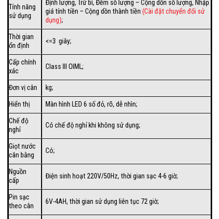
Định lượng, Trừ bì, Đếm số lượng – Cộng dồn số lượng, Nhập
Tính năng
giá tính tiền – Cộng dồn thành tiền
(Cài đặt chuyển đổi sử
sử dụng
dụng)
;
Thời gian
<=3 giây;
ổn định
Cấp chính
Class III OIML;
xác
Đơn vị cân
kg;
Hiển thị
Màn hình LED 6 số đỏ, rõ, dễ nhìn;
Chế độ
Có chế độ nghỉ khi không sử dụng;
nghỉ
Giọt nước
Có;
cân bằng
Nguồn
Điện sinh hoạt 220V/50Hz, thời gian sạc 4-6 giờ;
cấp
Pin sạc
6V-4AH, thời gian sử dụng liên tục 72 giờ;
theo cân