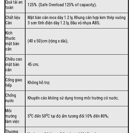
Quá tải an
125% (Safe Overload 125% of capacity);
toàn
Chất liệu
Mặt bàn cân inox dày 1.2 ly, Khung cân hợp kim thép vuông
Cân
3 sơn tĩnh điện dày 1.2 ly, Đầu vỏ nhựa ABS;
Kích
thước
(40 x 50)cm (rộng x dài);
mặt bàn
cân
Chiều cao
mặt bàn
45 cm;
cân
Cổng giao
Không hỗ trợ;
tiếp
Chống
Khuyến cáo không sử dụng trong môi trường có nước;
nước
Môi
trường
5⁰C đến 50⁰C tại độ ẩm tương đối 10% đến 80%;
làm việc
Thương