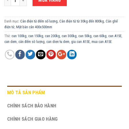
MUA HÀNG
Danh mục:
Cân điện tử đếm số lượng
,
Cân điện tử từ 30kg đến 800kg
,
Cân ghế
điện tử
,
Mặt bàn cân 400x500mm
Thẻ:
can 100kg
,
can 150kg
,
can 200kg
,
can 300kg
,
can 50kg
,
can 60kg
,
can A15E
,
can dem
,
cân đếm sô lượng
,
can dien tu dem
,
gia can A15E
,
mua can A15E
MÔ TẢ SẢN PHẨM
CHÍNH SÁCH BẢO HÀNH
CHÍNH SÁCH GIAO HÀNG