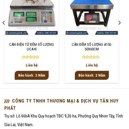
CÂN ĐIỆN TỬ ĐẾM SỐ LƯỢNG
CÂN ĐẾM SỐ LƯỢNG A15E-
UCA-N
50X60CM
Được
Được
Liên hệ
Liên hệ
xếp
xếp
hạng
hạng
Bảo hành: 2 Năm
Bảo hành: 2 Năm
0
0
5
5
sao
sao
CÔNG TY TNHH THƯƠNG MẠI & DỊCH VỤ TÂN HUY
PHÁT
Trụ sở: Lô 66bA Khu Quy hoạch TĐC 9,26 ha, Phường Quy Nhơn Tây, Tỉnh
Gia Lai, Việt Nam.