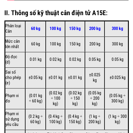
II. Thông số kỹ thuật cân điện tử A15E:
Phân loại
60 kg
100 kg
150 kg
200 kg
300 kg
Cân
Mức cân
60 kg
100 kg
150 kg
200 kg
300 kg
lớn nhất
Độ đọc
0.01 kg
0.02 kg
0.02 kg
0.05 kg
0.05 kg
(d)
Sai số
±0.025
cho phép
±0.05 kg
±0.01 kg
±0.01 kg
±0.025 kg
kg
(e)
(0.02 kg
(0.02 kg
(0.05 kg
Phạm vi
(0.01 kg
(0.05 kg ÷
÷ 100
÷ 150
÷ 200
đo
÷ 60 kg)
300 kg)
kg)
kg)
kg)
Phạm vi
(0.2 kg ÷
(0.4 kg ÷
(0.4 kg ÷
(1 kg ÷
(1 kg ÷ 300
sử dụng
60 kg)
100 kg)
150 kg)
200 kg)
kg)
yêu cầu