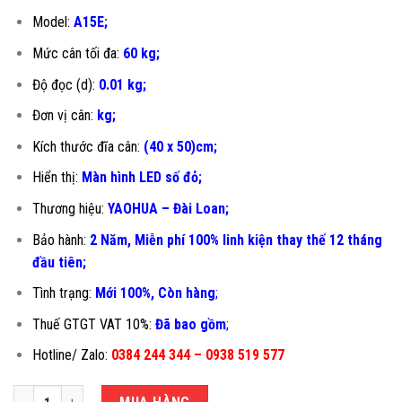
Model:
A15E;
Mức cân tối đa:
60 kg;
Độ đọc (d):
0.01 kg;
Đơn vị cân:
kg;
Kích thước đĩa cân:
(40 x 50)cm;
Hiển thị:
Màn hình LED số đỏ;
Thương hiệu:
YAOHUA – Đài Loan;
Bảo hành:
2 Năm, Miễn phí 100% linh kiện thay thế 12 tháng
đầu tiên
;
Tình trạng:
Mới 100%, Còn hàng
;
Thuế GTGT VAT 10%:
Đã bao gồm
;
Hotline/ Zalo:
0384 244 344 – 0938 519 577
CÂN ĐẾM SỐ LƯỢNG 60KG A15E-40X50CM số lượng