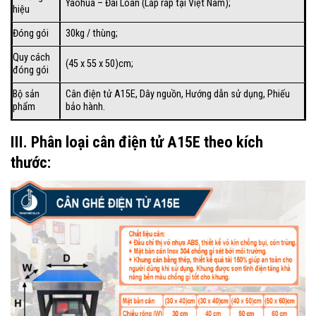
Yaohua – Đài Loan (Lắp ráp tại Việt Nam);
hiệu
Đóng gói
30kg / thùng;
Quy cách
(45 x 55 x 50)cm;
đóng gói
Bộ sản
Cân điện tử A15E
, Dây nguồn, Hướng dẫn sử dụng, Phiếu
phẩm
bảo hành.
III. Phân loại cân điện tử A15E theo kích
thước: