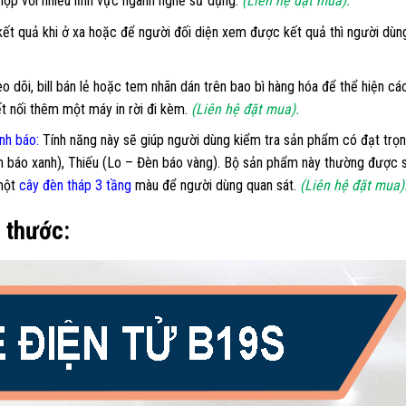
 hợp với nhiều lĩnh vực ngành nghề sử dụng.
(Liên hệ đặt mua).
ết quả khi ở xa hoặc để người đối diện xem được kết quả thì người dù
 dõi, bill bán lẻ hoặc tem nhãn dán trên bao bì hàng hóa để thể hiện các
ết nối thêm một máy in rời đi kèm.
(Liên hệ đặt mua).
nh báo:
Tính năng này sẽ giúp người dùng kiểm tra sản phẩm có đạt trọn
n báo xanh), Thiếu (Lo – Đèn báo vàng). Bộ sản phẩm này thường được s
 một
cây đèn tháp 3 tầng
màu để người dùng quan sát.
(Liên hệ đặt mua)
h thước: