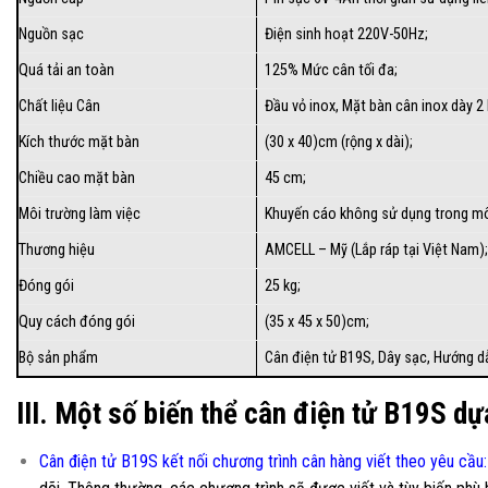
Nguồn sạc
Điện sinh hoạt 220V-50Hz;
Quá tải an toàn
125% Mức cân tối đa;
Chất liệu Cân
Đầu vỏ inox, Mặt bàn cân inox dày 2 
Kích thước mặt bàn
(30 x 40)cm (rộng x dài);
Chiều cao mặt bàn
45 cm;
Môi trường làm việc
Khuyến cáo không sử dụng trong môi
Thương hiệu
AMCELL – Mỹ (Lắp ráp tại Việt Nam)
Đóng gói
25 kg;
Quy cách đóng gói
(35 x 45 x 50)cm;
Bộ sản phẩm
Cân điện tử B19S, Dây sạc, Hướng dẫn
III. Một số biến thể cân điện tử B19S dự
Cân điện tử B19S kết nối chương trình cân hàng viết theo yêu cầu
: