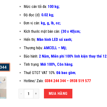
Mức cân tối đa:
100 kg;
Độ đọc (d):
0.02 kg;
Đơn vị cân:
kg, g, lb, oz;
Kích thước mặt bàn cân:
(30 x 40)cm;
Hiển thị:
Màn hình LED số xanh;
Thương hiệu:
AMCELL – Mỹ;
Bảo hành:
2 Năm, Miễn phí 100% linh kiện thay thế 12
Tình trạng:
Mới 100%, Còn hàng
;
Thuế GTGT VAT 10%:
Đã bao gồm
;
Hotline/ Zalo:
0384 244 344 – 0938 519 577
CÂN ĐIỆN TỬ 100KG B19S-30X40CM số lượng
MUA HÀNG