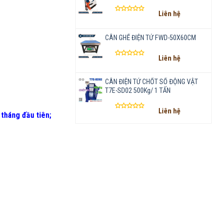
Liên hệ
Được
xếp
hạng
CÂN GHẾ ĐIỆN TỬ FWD-50X60CM
0
5
Liên hệ
sao
Được
xếp
hạng
CÂN ĐIỆN TỬ CHỐT SỐ ĐỘNG VẬT
0
T7E-SD02 500Kg/ 1 TẤN
5
sao
Liên hệ
 tháng đầu tiên
;
Được
xếp
hạng
0
5
sao