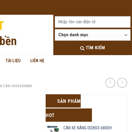
Đăng nhập
T
 bền
TÌM KIẾM
TÀI LIỆU
LIÊN HỆ
N CÂN 300X400MM
SẢN PHẨM
HOT
CÂN XE NÂNG DI28SS-680DH