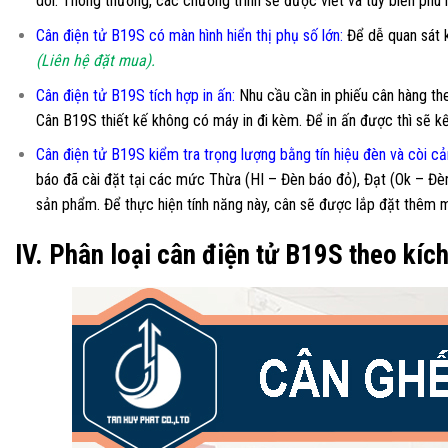
dõi. Thông thường, các chương trình sẽ được viết và tùy biến phù
Cân điện tử B19S có màn hình hiển thị phụ số lớn
:
Để dễ quan sát k
(Liên hệ đặt mua).
Cân điện tử B19S tích hợp in ấn:
Nhu cầu cần in phiếu cân hàng theo
Cân B19S thiết kế không có máy in đi kèm. Để in ấn được thì sẽ k
Cân điện tử B19S kiểm tra trọng lượng bằng tín hiệu đèn và còi cả
báo đã cài đặt tại các mức Thừa (HI – Đèn báo đỏ), Đạt (Ok – Đè
sản phẩm. Để thực hiện tính năng này, cân sẽ được lắp đặt thêm
IV. Phân loại cân điện tử B19S theo kíc