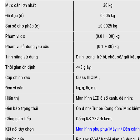
Mức cân lớn nhất
30 kg
Độ đọc (d)
0.005 kg
Sai số cho phép (e)
±0.0025 kg
Phạm vi đo
(0.01 ÷ 30) kg
Phạm vi sử dụng yêu cầu
(0.1 ÷ 30) kg
Tính năng sử dụng
Định lượng, trừ bì, chốt số/ giữ kết 
Thời gian ổn định
<=3 giây;
Cấp chính xác
Class III OIML;
Đơn vị cân
kg, g, lb, oz;
Hiển thị
Màn hình LED 6 số xanh, dễ nhìn;
Đèn báo trạng thái
Ổn định/ Trừ bì/ Cộng dồn/ Mức kiểm
Cổng giao tiếp
Cổng RS-232 đi kèm;
Kết nối tùy chọn
Màn hình phụ phụ/
Máy in
/
Đèn cảnh
Nguồn cấp
Pin sạc 6V-4Ah thời gian sử dụng liê