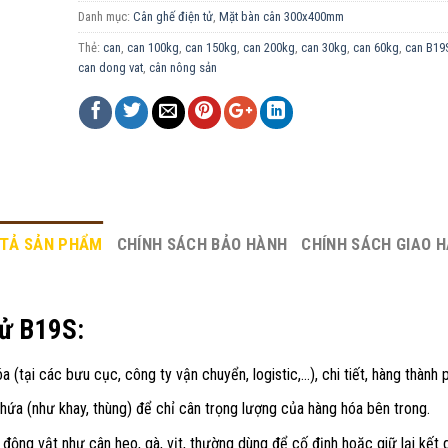
Danh mục:
Cân ghế điện tử
,
Mặt bàn cân 300x400mm
Thẻ:
can
,
can 100kg
,
can 150kg
,
can 200kg
,
can 30kg
,
can 60kg
,
can B19
can dong vat
,
cân nông sản
TẢ SẢN PHẨM
CHÍNH SÁCH BẢO HÀNH
CHÍNH SÁCH GIAO 
tử B19S:
a (tại các bưu cục, công ty vận chuyển, logistic,…), chi tiết, hàng thành
hứa (như khay, thùng) để chỉ cân trọng lượng của hàng hóa bên trong.
 động vật như cân heo, gà, vịt, thường dùng để cố định hoặc giữ lại kết 