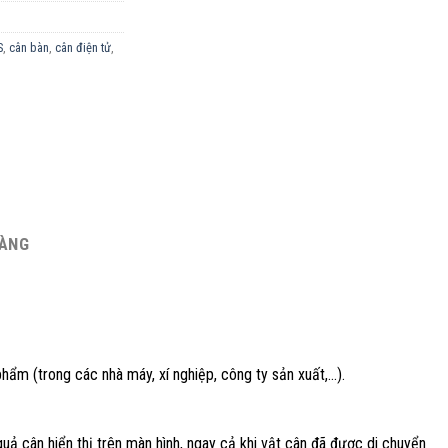
S
,
cân bàn
,
cân điện tử
,
HÀNG
 phẩm (trong các nhà máy, xí nghiệp, công ty sản xuất,…).
quả cân hiển thị trên màn hình, ngay cả khi vật cân đã được di chuyển