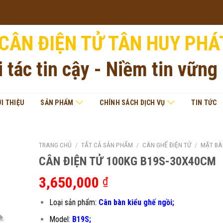
CÂN ĐIỆN TỬ TÂN HUY PHÁ
i tác tin cậy - Niềm tin vững
ỚI THIỆU
SẢN PHẨM
CHÍNH SÁCH DỊCH VỤ
TIN TỨC
TRANG CHỦ
/
TẤT CẢ SẢN PHẨM
/
CÂN GHẾ ĐIỆN TỬ
/
MẶT BÀ
CÂN ĐIỆN TỬ 100KG B19S-30X40CM
3,650,000
₫
Loại sản phẩm:
Cân bàn kiểu ghế ngồi;
Model:
B19S;