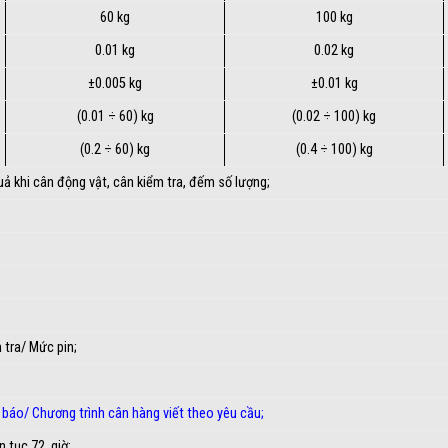
60 kg
100 kg
0.01 kg
0.02 kg
±0.005 kg
±0.01 kg
(0.01 ÷ 60) kg
(0.02 ÷ 100) kg
(0.2 ÷ 60) kg
(0.4 ÷ 100) kg
quả khi cân động vật, cân kiểm tra, đếm số lượng;
 tra/ Mức pin;
 báo
/
Chương trình cân hàng viết theo yêu cầu
;
n tục 72 giờ;