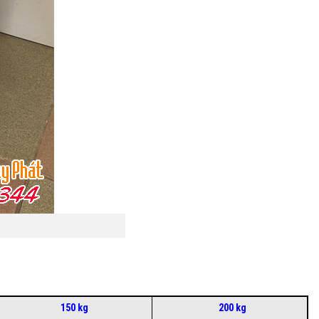
150 kg
200 kg